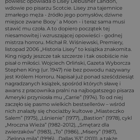
powieść opowiada o Lisey Debusher Landon,
wdowie po pisarzu Scotcie. Lisey zna tajemnice
zmarłego męża - źródło jego pomysłów, dziwne
miejsce zwane Booy`a Moon - i teraz sama musi
stawić mu czoła. A to dopiero początek tej
niesamowitej i wzruszającej opowieści - godnej
mistrza horroru. Michał R. Wiśniewski, Premiery,
listopad 2006 „Historia Lisey” to książka znakomita.
King nigdy jeszcze tak szczerze i tak osobiście nie
pisał o miłości. Wojciech Orliński, Gazeta Wyborcza
Stephen King (ur. 1947) nie bez powodu nazywany
jest Królem Horroru. Napisał już ponad sześćdziesiąt
nagradzanych książek, spośród których sławę i
awans z pracownika pralni na najbogatszego pisarza
Ameryki przyniosła mu „Carrie” (1974). To od niej
zaczęło się pasmo wielkich bestsellerów – wśród
nich znalazły się chociażby kultowe „Miasteczko
Salem” (1975), „Lśnienie” (1977), „Bastion” (1978), cykl
„Mroczna Wieża” (1982–2012), „Smętarz dla
zwierzaków” (1983), „To” (1986), „Misery” (1987),
„Zielona mila” (1996), „Dallas ’63” (2011), a także