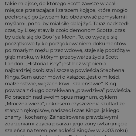
takie miejsce, do którego Scott zawsze wracał -
miejsce przerażające i zarazem kojące, które mogło
pochłonąć go żywcem lub obdarować pomysłami i
myślami, po to, by miał siłę dalej żyć. Teraz nadszedł
czas, by Lisey stawiła czoło demonom Scotta, czas
by udała się do Boo`ya Moon. To, co wydaje się
początkowo tylko porządkowaniem dokumentów
po zmarłym mężu przez wdowę, staje się podróżą w
głąb mroku, w którym przebywał za życia Scott
Landon. „Historia Lisey” jest bez wątpienia
najbardziej osobistą i szczerą powieścią Stephena
Kinga. Sam autor mówi o książce: „jest o miłości,
małżeństwie, więzach krwi i szaleństwie”. King
powraca z długo oczekiwaną „prawdziwą” powieścią.
Po pracach nad swoim opus magnum, cyklem
„Mroczna wieża”, i okresem czyszczenia szuflad ze
starych rękopisów, nadszedł czas Kinga, jakiego
znamy i kochamy. Zainspirowana prawdziwymi
zdarzeniami z życia pisarza i jego żony (wtargnięcie
szaleńca na teren posiadłości Kingów w 2003 roku)