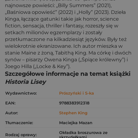
najnowsze powieści: „Billy Summers” (2021),
„Baśniowa opowieść” (2022) i „Holly” (2023). Dzieła
Kinga, łączące gatunki takie jak horror, science
fiction, sensacja, thriller i fantasy, rozeszły się w
setkach milionów egzemplarzy i zostały
przetłumaczone na kilkadziesiąt języków. Były też
wielokrotnie ekranizowane. Ich autor mieszka w
stanie Maine z żoną, Tabithą King. Ma córkę i dwóch
synów – pisarzy Owena Kinga („Śpiące królewny”) i
Joego Hilla („Locke & Key”).
Szczegółowe informacje na temat książki
Historia Lisey
Wydawnictwo:
Prószyński i S-ka
EAN:
9788383912318
Autor:
Stephen King
Tłumaczenie:
Maciejka Mazan
Okładka broszurowa ze
Rodzaj oprawy:
skrzydełkami