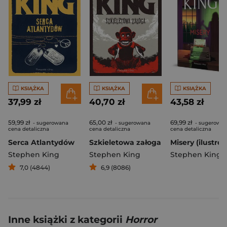
KSIĄŻKA
KSIĄŻKA
KSIĄŻKA
37,99 zł
40,70 zł
43,58 zł
59,99 zł
65,00 zł
69,99 zł
- sugerowana
- sugerowana
- sugerowa
cena detaliczna
cena detaliczna
cena detaliczna
Serca Atlantydów
Szkieletowa załoga
Stephen King
Stephen King
Stephen King
7,0 (4844)
6,9 (8086)
Inne książki z kategorii
Horror