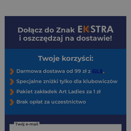
Dołącz do
Znak
i oszczędzaj na dostawie!
Twoje korzyści:
Darmowa dostawa od 99 zł z
Specjalne zniżki tylko dla klubowiczów
Pakiet zakładek Art Ladies za 1 zł
Brak opłat za uczestnictwo
Twój e-mail