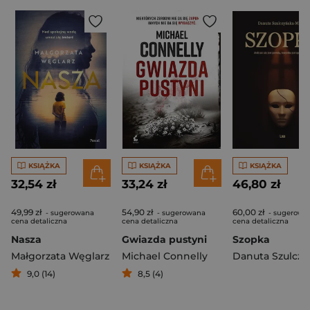
KSIĄŻKA
KSIĄŻKA
KSIĄŻKA
32,54 zł
33,24 zł
46,80 zł
49,99 zł
54,90 zł
60,00 zł
- sugerowana
- sugerowana
- sugerowa
cena detaliczna
cena detaliczna
cena detaliczna
Nasza
Gwiazda pustyni
Szopka
Małgorzata Węglarz
Michael Connelly
9,0 (14)
8,5 (4)