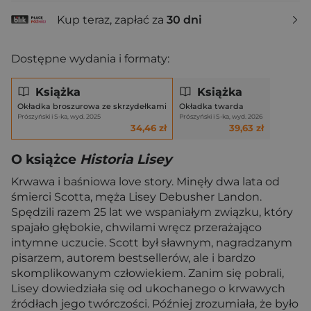
Kup teraz, zapłać za
30 dni
Dostępne wydania i formaty:
Książka
Książka
Okładka broszurowa ze skrzydełkami
Okładka twarda
Prószyński i S-ka, wyd. 2025
Prószyński i S-ka, wyd. 2026
34,46 zł
39,63 zł
O książce
Historia Lisey
Krwawa i baśniowa love story. Minęły dwa lata od
śmierci Scotta, męża Lisey Debusher Landon.
Spędzili razem 25 lat we wspaniałym związku, który
spajało głębokie, chwilami wręcz przerażająco
intymne uczucie. Scott był sławnym, nagradzanym
pisarzem, autorem bestsellerów, ale i bardzo
skomplikowanym człowiekiem. Zanim się pobrali,
Lisey dowiedziała się od ukochanego o krwawych
źródłach jego twórczości. Później zrozumiała, że było