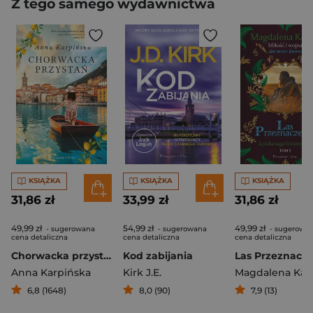
Z tego samego wydawnictwa
KSIĄŻKA
KSIĄŻKA
KSIĄŻKA
31,86 zł
33,99 zł
31,86 zł
49,99 zł
54,99 zł
49,99 zł
- sugerowana
- sugerowana
- sugerowa
cena detaliczna
cena detaliczna
cena detaliczna
Chorwacka przystań
Kod zabijania
Las Przeznacze
Anna Karpińska
Kirk J.E.
Magdalena Ka
6,8 (1648)
8,0 (90)
7,9 (13)