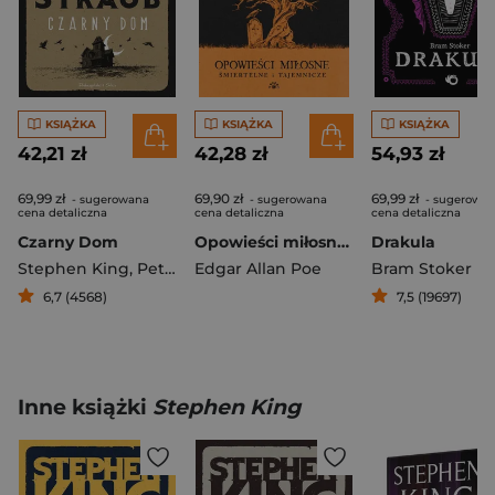
KSIĄŻKA
KSIĄŻKA
KSIĄŻKA
42,21 zł
42,28 zł
54,93 zł
69,99 zł
69,90 zł
69,99 zł
- sugerowana
- sugerowana
- sugerowa
cena detaliczna
cena detaliczna
cena detaliczna
Czarny Dom
Opowieści miłosne śmiertelne i tajemnicze wyd. 2
Drakula
Stephen King
,
Peter Straub
Edgar Allan Poe
Bram Stoker
6,7 (4568)
7,5 (19697)
Inne książki
Stephen King