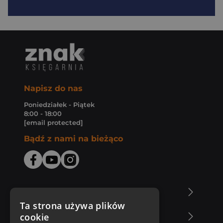
Napisz do nas
Poniedziałek - Piątek
8:00 - 18:00
[email protected]
Bądź z nami na bieżąco
O Księgarni Znak
Ta strona używa plików
cookie
Zakupy u nas