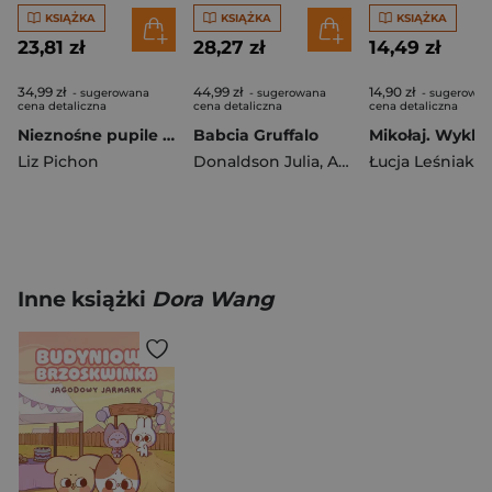
KSIĄŻKA
KSIĄŻKA
KSIĄŻKA
23,81 zł
28,27 zł
14,49 zł
34,99 zł
44,99 zł
14,90 zł
- sugerowana
- sugerowana
- sugerowan
cena detaliczna
cena detaliczna
cena detaliczna
Nieznośne pupile oraz imprezy (Oby…). Tomek Łebski
Babcia Gruffalo
Mikołaj. Wykle
Liz Pichon
Donaldson Julia
,
Axel Scheffler
Łucja Leśniak
Inne książki
Dora Wang