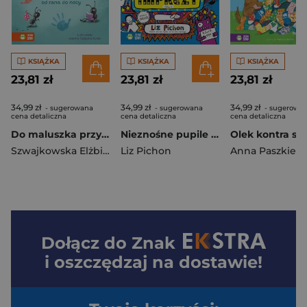
KSIĄŻKA
KSIĄŻKA
KSIĄŻKA
23,81 zł
23,81 zł
23,81 zł
34,99 zł
34,99 zł
34,99 zł
- sugerowana
- sugerowana
- sugerowa
cena detaliczna
cena detaliczna
cena detaliczna
Do maluszka przyszły mrówki. Wierszyki do zabaw od rana do nocy
Nieznośne pupile oraz imprezy (Oby…). Tomek Łebski
Szwajkowska Elżbieta
,
Liz Pichon
Szwajkowski Witold
Anna Paszkiewi
Dołącz do
Znak
i oszczędzaj na dostawie!