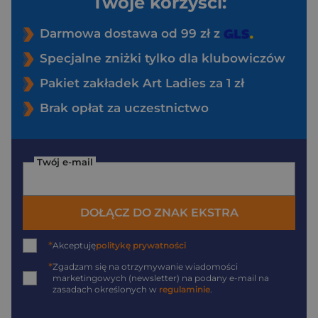
Twoje korzyści:
Darmowa dostawa od 99 zł z
Specjalne zniżki tylko dla klubowiczów
Pakiet zakładek Art Ladies za 1 zł
Brak opłat za uczestnictwo
Twój e-mail
DOŁĄCZ DO ZNAK EKSTRA
*
Akceptuję
politykę prywatności
*
Zgadzam się na otrzymywanie wiadomości
marketingowych (newsletter) na podany
e-mail
na
zasadach określonych w
regulaminie
.