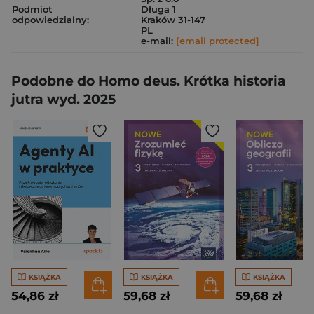
Podmiot
Długa 1
odpowiedzialny:
Kraków 31-147
PL
e-mail:
[email protected]
Podobne do Homo deus. Krótka historia
jutra wyd. 2025
KSIĄŻKA
KSIĄŻKA
KSIĄŻKA
54,86 zł
59,68 zł
59,68 zł