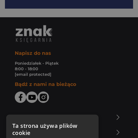
Napisz do nas
Poniedziałek - Piątek
8:00 - 18:00
[email protected]
Bądź z nami na bieżąco
O Księgarni Znak
Ta strona używa plików
cookie
Zakupy u nas