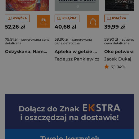
KSIĄŻKA
KSIĄŻKA
KSIĄŻKA
52,26 zł
40,68 zł
39,99 zł
79,91 zł
59,90 zł
59,90 zł
- sugerowana cena
- sugerowana
- sugerowa
detaliczna
cena detaliczna
cena detaliczna
Odzyskana. Namaluj słowami dobre życie
Apteka w getcie krakowskim
Oko potwora
Tadeusz Pankiewicz
Jacek Dukaj
7,1 (149)
Dołącz do
Znak
i oszczędzaj na dostawie!
Twoje korzyści: