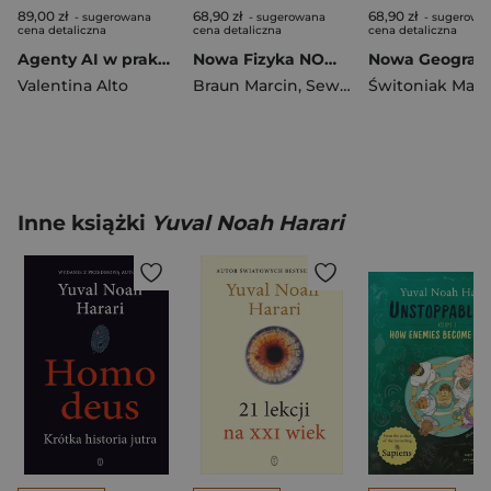
89,00 zł
68,90 zł
68,90 zł
- sugerowana
- sugerowana
- sugerowa
cena detaliczna
cena detaliczna
cena detaliczna
Agenty AI w praktyce. Projektowanie, wdrażanie i skalowanie autonomicznych systemów
Nowa Fizyka NOWE ZROZUMIEĆ FIZYKĘ podręcznik część 3 zakres rozszerzony EDYCJA 2026
Valentina Alto
Braun Marcin
,
Seweryn-Byczuk Agnieszka
Świtoniak Marc
Inne książki
Yuval Noah Harari