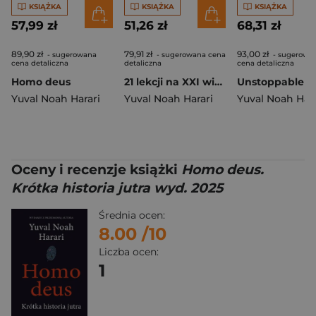
KSIĄŻKA
KSIĄŻKA
KSIĄŻKA
57,99 zł
51,26 zł
68,31 zł
89,90 zł
79,91 zł
93,00 zł
- sugerowana
- sugerowana cena
- sugerowa
cena detaliczna
detaliczna
cena detaliczna
Homo deus
21 lekcji na XXI wiek wyd. 2026
Yuval Noah Harari
Yuval Noah Harari
Yuval Noah Hara
Oceny i recenzje książki
Homo deus.
Krótka historia jutra wyd. 2025
Średnia ocen:
8.00
/10
Liczba ocen:
1