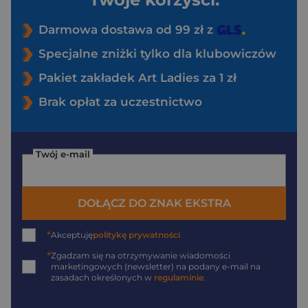
Darmowa dostawa od 99 zł z
Specjalne zniżki tylko dla klubowiczów
Pakiet zakładek Art Ladies za 1 zł
Brak opłat za uczestnictwo
Twój e-mail
DOŁĄCZ DO ZNAK EKSTRA
*
Akceptuję
politykę prywatności
*
Zgadzam się na otrzymywanie wiadomości
marketingowych (newsletter) na podany
e-mail
na
zasadach określonych w
regulaminie
.