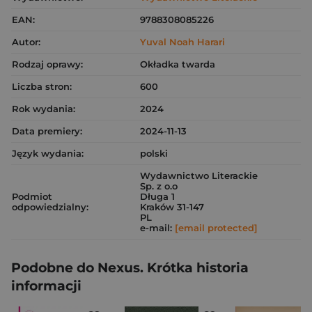
EAN:
9788308085226
Autor:
Yuval Noah Harari
Rodzaj oprawy:
Okładka twarda
Liczba stron:
600
Rok wydania:
2024
Data premiery:
2024-11-13
Język wydania:
polski
Wydawnictwo Literackie
Sp. z o.o
Podmiot
Długa 1
odpowiedzialny:
Kraków 31-147
PL
e-mail:
[email protected]
Podobne do Nexus. Krótka historia
informacji