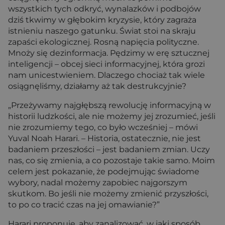
wszystkich tych odkryć, wynalazków i podbojów
dziś tkwimy w głębokim kryzysie, który zagraża
istnieniu naszego gatunku. Świat stoi na skraju
zapaści ekologicznej. Rosną napięcia polityczne.
Mnoży się dezinformacja. Pędzimy w erę sztucznej
inteligencji – obcej sieci informacyjnej, która grozi
nam unicestwieniem. Dlaczego chociaż tak wiele
osiągnęliśmy, działamy aż tak destrukcyjnie?
„Przeżywamy najgłębszą rewolucję informacyjną w
historii ludzkości, ale nie możemy jej zrozumieć, jeśli
nie zrozumiemy tego, co było wcześniej – mówi
Yuval Noah Harari. – Historia, ostatecznie, nie jest
badaniem przeszłości – jest badaniem zmian. Uczy
nas, co się zmienia, a co pozostaje takie samo. Moim
celem jest pokazanie, że podejmując świadome
wybory, nadal możemy zapobiec najgorszym
skutkom. Bo jeśli nie możemy zmienić przyszłości,
to po co tracić czas na jej omawianie?”
Harari proponuje, aby zanalizować, w jaki sposób