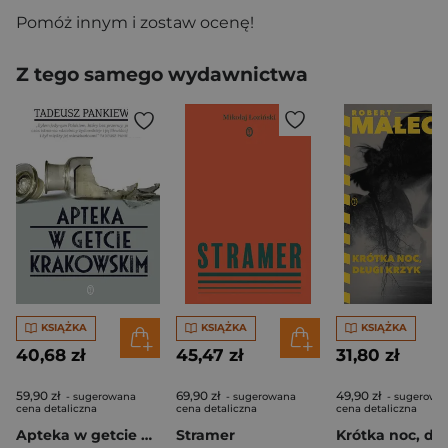
Pomóż innym i zostaw ocenę!
Z tego samego wydawnictwa
KSIĄŻKA
KSIĄŻKA
KSIĄŻKA
40,68 zł
45,47 zł
31,80 zł
59,90 zł
69,90 zł
49,90 zł
- sugerowana
- sugerowana
- sugerowa
cena detaliczna
cena detaliczna
cena detaliczna
Apteka w getcie krakowskim
Stramer