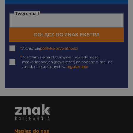
Twój e-mail
DOŁĄCZ DO ZNAK EKSTRA
*
Akceptuję
politykę prywatności
*
Zgadzam się na otrzymywanie wiadomości
marketingowych (newsletter) na podany
e-mail
na
zasadach określonych w
regulaminie
.
Napisz do nas