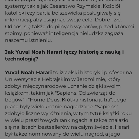
systemy takie jak Cesarstwo Rzymskie, Kościół
katolicki czy partia bolszewicka posługiwały się
informacją, aby osiągnąć swoje cele. Dobre i złe.
Odnosi się także do pilnych wyborów, przed którymi
stoimy, ponieważ inteligencja nieludzka zagraża
naszemu istnieniu.
Jak Yuval Noah Harari łączy historię z nauką i
technologią?
Yuval Noah Harari
to izraelski historyk i profesor na
Uniwersytecie Hebrajskim w Jerozolimie, który
zdobył międzynarodowe uznanie dzięki swoim
książkom, takim jak "Sapiens. Od zwierząt do
bogów" i "Homo Deus. Krótka historia jutra"
.
Jego
prace były wielokrotnie nagradzane. "Sapiens"
zdobyło liczne wyróżnienia, w tym tytuł książki roku
w wielu prestiżowych rankingach, a także znalazło
się na listach bestsellerów na całym świecie. Harari
był także nominowany do wielu nagród, a jego