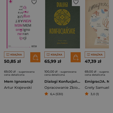
KSIĄŻKA
KSIĄŻKA
KSIĄŻKA
50,85 zł
65,99 zł
47,39 zł
69,00 zł
100,00 zł
69,00 zł
- sugerowana
- sugerowana
- sugerowa
cena detaliczna
cena detaliczna
cena detaliczna
Mem Ignorancji
Dialogi Konfucjańskie
Artur Krajewski
Opracowanie Zbiorowe
Grety Samuel
6,4 (530)
3,0 (1)