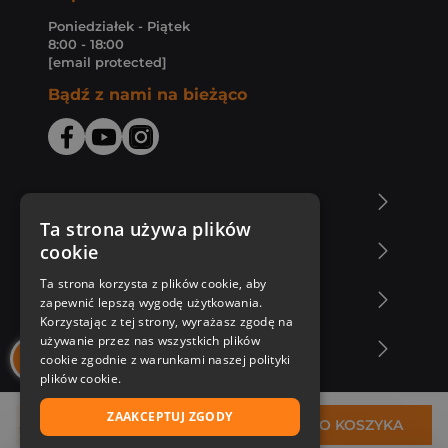
Poniedziałek - Piątek
8:00 - 18:00
[email protected]
Bądź z nami na bieżąco
O Księgarni Znak
Ta strona używa plików
cookie
Zakupy u nas
Ta strona korzysta z plików cookie, aby
Nasza oferta
zapewnić lepszą wygodę użytkowania.
Korzystając z tej strony, wyrażasz zgodę na
używanie przez nas wszystkich plików
Nasi autorzy
cookie zgodnie z warunkami naszej polityki
plików cookie.
ZAAKCEPTUJ ZGODY
52,26 zł
DO KOSZYKA