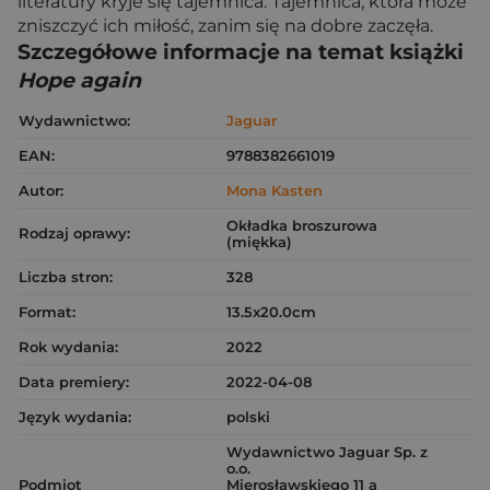
literatury kryje się tajemnica. Tajemnica, która może
zniszczyć ich miłość, zanim się na dobre zaczęła.
Szczegółowe informacje na temat książki
Hope again
Wydawnictwo:
Jaguar
EAN:
9788382661019
Autor:
Mona Kasten
Okładka broszurowa
Rodzaj oprawy:
(miękka)
Liczba stron:
328
Format:
13.5x20.0cm
Rok wydania:
2022
Data premiery:
2022-04-08
Język wydania:
polski
Wydawnictwo Jaguar Sp. z
o.o.
Podmiot
Mierosławskiego 11 a