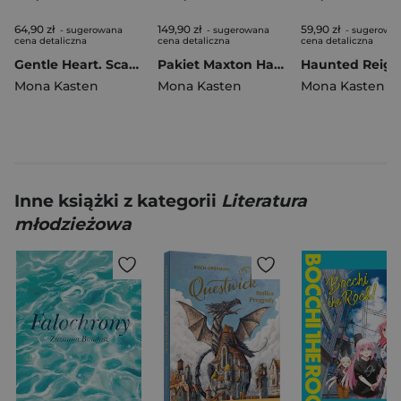
64,90 zł
149,90 zł
59,90 zł
- sugerowana
- sugerowana
- sugerowa
cena detaliczna
cena detaliczna
cena detaliczna
Gentle Heart. Scarlet Luck. Tom 3
Pakiet Maxton Hall. Save Me / Save You / Save Us. Tomy 1-3
Mona Kasten
Mona Kasten
Mona Kasten
Inne książki z kategorii
Literatura
młodzieżowa