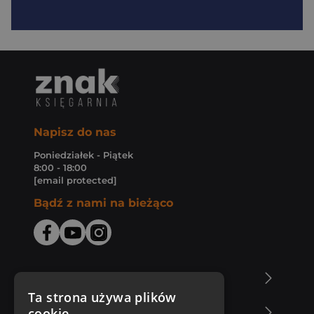
Napisz do nas
Poniedziałek - Piątek
8:00 - 18:00
[email protected]
Bądź z nami na bieżąco
O Księgarni Znak
Ta strona używa plików
cookie
Zakupy u nas