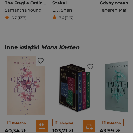
The Fragile Ordinary
Szakal
Samantha Young
L. J. Shen
Tahereh Mafi
6,7 (1717)
7,6 (1147)
Inne książki
Mona Kasten
KSIĄŻKA
KSIĄŻKA
KSIĄŻKA
40,34 zł
103,71 zł
43,99 zł