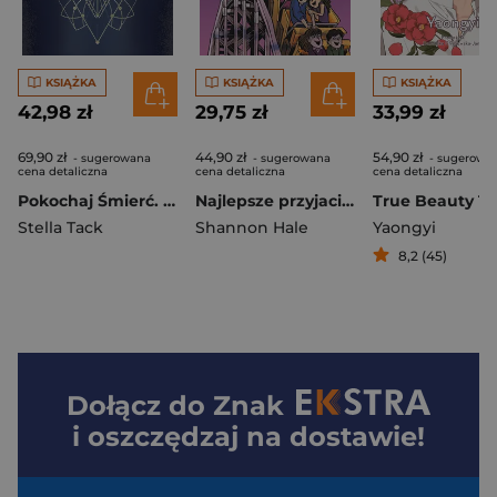
KSIĄŻKA
KSIĄŻKA
KSIĄŻKA
42,98 zł
29,75 zł
33,99 zł
69,90 zł
44,90 zł
54,90 zł
- sugerowana
- sugerowana
- sugerowa
cena detaliczna
cena detaliczna
cena detaliczna
Pokochaj Śmierć. Black Bird Academy. Tom 3
Najlepsze przyjaciółki
True Beauty 13
Stella Tack
Shannon Hale
Yaongyi
8,2 (45)
Dołącz do
Znak
i oszczędzaj na dostawie!