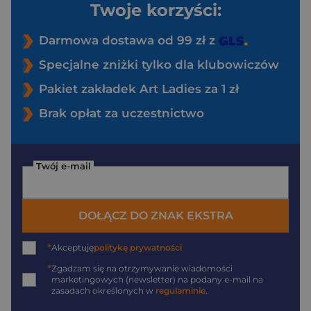
Twoje korzyści:
Darmowa dostawa od 99 zł z
Specjalne zniżki tylko dla klubowiczów
Pakiet zakładek Art Ladies za 1 zł
Brak opłat za uczestnictwo
Twój e-mail
DOŁĄCZ DO ZNAK EKSTRA
*
Akceptuję
politykę prywatności
*
Zgadzam się na otrzymywanie wiadomości
marketingowych (newsletter) na podany
e-mail
na
zasadach określonych w
regulaminie
.