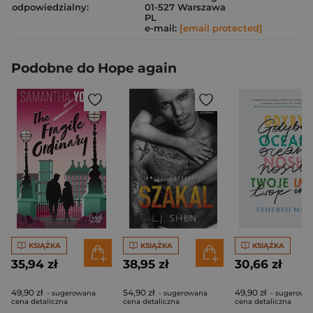
odpowiedzialny:
01-527 Warszawa
PL
e-mail:
[email protected]
Podobne do Hope again
KSIĄŻKA
KSIĄŻKA
KSIĄŻKA
35,94 zł
38,95 zł
30,66 zł
49,90 zł
54,90 zł
49,90 zł
- sugerowana
- sugerowana
- sugerowa
cena detaliczna
cena detaliczna
cena detaliczna