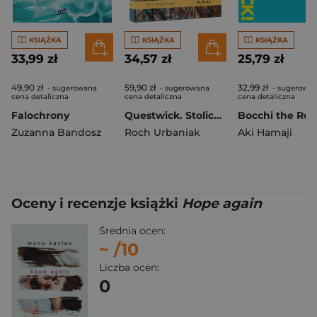
KSIĄŻKA
KSIĄŻKA
KSIĄŻKA
33,99 zł
34,57 zł
25,79 zł
49,90 zł
59,90 zł
32,99 zł
- sugerowana
- sugerowana
- sugerowa
cena detaliczna
cena detaliczna
cena detaliczna
Falochrony
Questwick. Stolica Przygody. Gra książkowa
Zuzanna Bandosz
Roch Urbaniak
Aki Hamaji
Oceny i recenzje książki
Hope again
Średnia ocen:
~
/10
Liczba ocen:
0