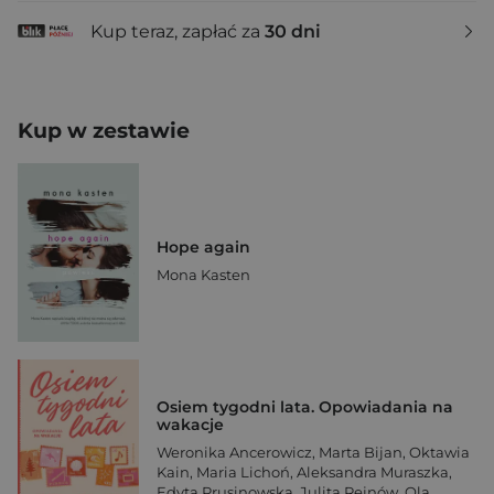
Kup teraz, zapłać za
30 dni
Kup w zestawie
Hope again
Mona Kasten
Osiem tygodni lata. Opowiadania na
wakacje
Weronika Ancerowicz
,
Marta Bijan
,
Oktawia
Kain
,
Maria Lichoń
,
Aleksandra Muraszka
,
Edyta Prusinowska
,
Julita Rejnów
,
Ola