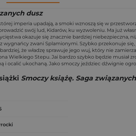
ązanych dusz
której imperia upadają, a smoki wznoszą się w przestwo
prowadzić swój lud, Kidarów, ku wyzwoleniu. Ma już włas
wycięstwa okazuje się znacznie bardziej niebezpieczna, n
lecz wygnańcy zwani Splamionymi. Szybko przekonuje się, 
rdziej, że władzę sprawuje jego wuj, który nie zamierza 
 Wielkiego Stepu. Jai bardzo szybko będzie musiał zrob
 i ocalić ukochaną. Jako smoczy jeździec dźwignie ogro
siążki
Smoczy książę. Saga związanych
5
rocki