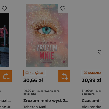
KSIĄŻKA
KSIĄŻKA
30,66 zł
30,99 zł
49,90 zł
54,99 zł
a
- sugerowana cena
- sugerowa
detaliczna
detaliczna
Martwy język. Amazing Spider-Man. Tom 6. Część 2
Zrozum mnie wyd. 2026
Czasami cię 
ohn Jr.
Tahereh Mafi
Aleksandra Mac