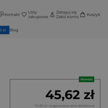
Listy
Zaloguj się
Kontakt
Koszyk
zakupowe
Załóż konto
 zł
Blog
Nowość
45,62 zł
74,90 zł
- sugerowana cena detaliczna