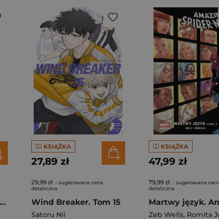
KSIĄŻKA
KSIĄŻKA
27,89 zł
47,99 zł
29,99 zł
79,99 zł
- sugerowana cena
- sugerowana cen
detaliczna
detaliczna
bo nie przyjmuje pasażerów (ilustrowane brzegi)
Wind Breaker. Tom 15
Satoru Nii
Zeb Wells
,
Romita J