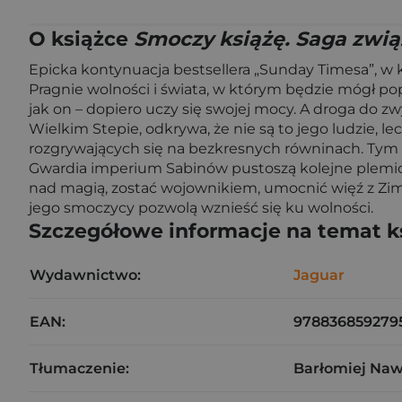
O książce
Smoczy książę. Saga zwi
Epicka kontynuacja bestsellera „Sunday Timesa”, w 
Pragnie wolności i świata, w którym będzie mógł po
jak on – dopiero uczy się swojej mocy. A droga do z
Wielkim Stepie, odkrywa, że nie są to jego ludzie, 
rozgrywających się na bezkresnych równinach. Tym ba
Gwardia imperium Sabinów pustoszą kolejne plemiona
nad magią, zostać wojownikiem, umocnić więź z Zimą
jego smoczycy pozwolą wznieść się ku wolności.
Szczegółowe informacje na temat k
Wydawnictwo:
Jaguar
EAN:
978836859279
Tłumaczenie:
Barłomiej Naw