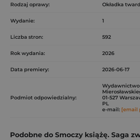
Rodzaj oprawy:
Okładka twar
Wydanie:
1
Liczba stron:
592
Rok wydania:
2026
Data premiery:
2026-06-17
Wydawnictwo J
Mierosławskieg
Podmiot odpowiedzialny:
01-527 Warsz
PL
e-mail:
[email 
Podobne do Smoczy książę. Saga z