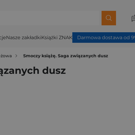
cje
Nasze zakładki
Książki ZNAK
Darmowa dostawa od 99
ieżowa
Smoczy książę. Saga związanych dusz
iązanych dusz