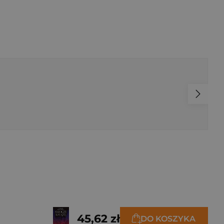
a Prusinowska
,
Julita Rejnów
,
Ola Rochowiak
45,62 zł
DO KOSZYKA