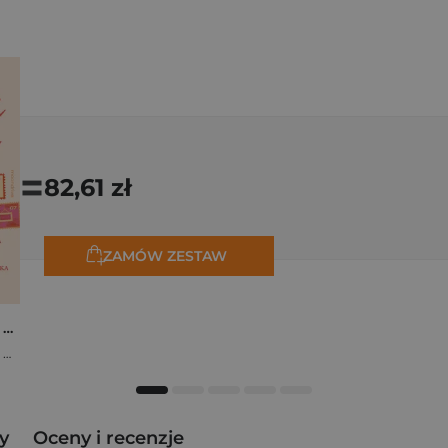
=
82,61 zł
ZAMÓW ZESTAW
Osiem tygodni lata. Opowiadania na wakacje
,
Marta Bijan
,
Oktawia Kain
,
Maria Lichoń
,
Aleksandra Muraszka
,
Edyt
y
Oceny i recenzje