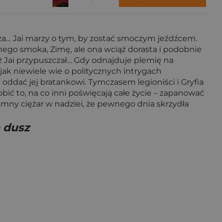
rza… Jai marzy o tym, by zostać smoczym jeźdźcem.
nego smoka, Zimę, ale ona wciąż dorasta i podobnie
iż Jai przypuszczał… Gdy odnajduje plemię na
jak niewiele wie o politycznych intrygach
oddać jej bratankowi. Tymczasem legioniści i Gryfia
ić to, na co inni poświęcają całe życie – zapanować
mny ciężar w nadziei, że pewnego dnia skrzydła
 dusz