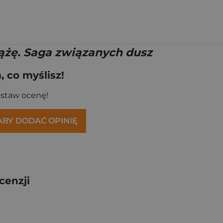
ążę. Saga związanych dusz
 co myślisz!
ostaw ocenę!
 ABY DODAĆ OPINIĘ
cenzji