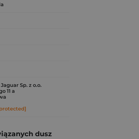
da
aguar Sp. z o.o.
o 11 a
awa
protected]
wiązanych dusz