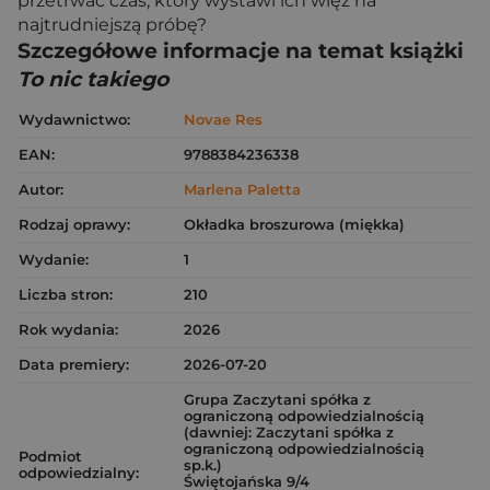
przetrwać czas, który wystawi ich więź na
najtrudniejszą próbę?
Szczegółowe informacje na temat książki
To nic takiego
Wydawnictwo:
Novae Res
EAN:
9788384236338
Autor:
Marlena Paletta
Rodzaj oprawy:
Okładka broszurowa (miękka)
Wydanie:
1
Liczba stron:
210
Rok wydania:
2026
Data premiery:
2026-07-20
Grupa Zaczytani spółka z
ograniczoną odpowiedzialnością
(dawniej: Zaczytani spółka z
ograniczoną odpowiedzialnością
Podmiot
sp.k.)
odpowiedzialny:
Świętojańska 9/4