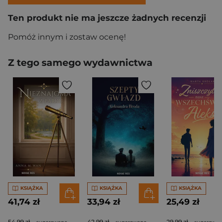
Ten produkt nie ma jeszcze żadnych recenzji
Pomóż innym i zostaw ocenę!
Z tego samego wydawnictwa
KSIĄŻKA
KSIĄŻKA
KSIĄŻKA
41,74 zł
33,94 zł
25,49 zł
54,99 zł
42,99 zł
29,99 zł