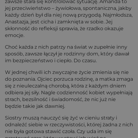
zawsze stara się kontrolować sytuację. Amanda to
jej przeciwieństwo – żywiołowa, spontaniczna, jakby
każdy dzień był dla niej nową przygodą. Najmłodsza,
Anastazja, jest cicha i zamknięta w sobie. Jej
skłonność do refleksji sprawia, że rzadko okazuje
emocje.
Choć każda z nich patrzy na świat w zupełnie inny
sposób, zawsze łączył je rodzinny dom, który dawał
im bezpieczeństwo i ciepło. Do czasu.
W jednej chwili ich zwyczajne życie zmienia się nie
do poznania. Ojciec porzuca rodzinę, a matka zmaga
się z nieuleczalną chorobą, która z każdym dniem
odbiera jej siły. Nagle codzienność kobiet wypełniają
strach, bezsilność i świadomość, że nic już nie
będzie takie jak dawniej.
Siostry muszą nauczyć się żyć w cieniu straty i
odnaleźć siebie w rzeczywistości, której żadna z nich
nie była gotowa stawić czoła. Czy uda im się