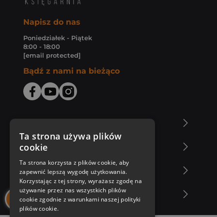
Napisz do nas
Poniedziałek - Piątek
8:00 - 18:00
[email protected]
Bądź z nami na bieżąco
O Księgarni Znak
Ta strona używa plików
cookie
Zakupy u nas
Ta strona korzysta z plików cookie, aby
Nasza oferta
zapewnić lepszą wygodę użytkowania.
Korzystając z tej strony, wyrażasz zgodę na
używanie przez nas wszystkich plików
Nasi autorzy
cookie zgodnie z warunkami naszej polityki
plików cookie.