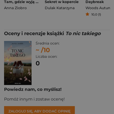
Tam, gdzie wyją wilki
Sekret w kopercie
Daybreak
Anna Ziobro
Dulak Katarzyna
Woods Autum
10,0 (1)
Oceny i recenzje książki
To nic takiego
Średnia ocen:
~
/10
Liczba ocen:
0
Powiedz nam, co myślisz!
Pomóż innym i zostaw ocenę!
ZALOGUJ SIĘ, ABY DODAĆ OPINIĘ