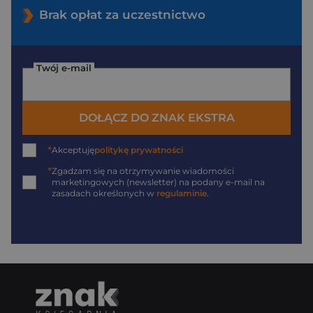
Brak opłat za uczestnictwo
Twój e-mail
DOŁĄCZ DO ZNAK EKSTRA
*
Akceptuję
politykę prywatności
*
Zgadzam się na otrzymywanie wiadomości
marketingowych (newsletter) na podany
e-mail
na
zasadach określonych w
regulaminie
.