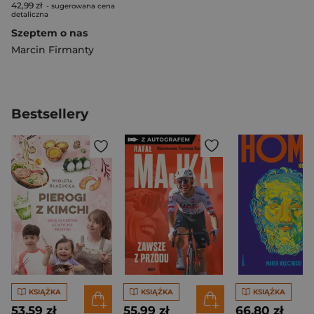
42,99 zł
- sugerowana cena
detaliczna
Szeptem o nas
Marcin Firmanty
Bestsellery
KSIĄŻKA
KSIĄŻKA
KSIĄŻKA
53,59 zł
55,99 zł
66,80 zł