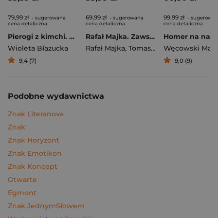
79,99 zł
69,99 zł
99,99 zł
- sugerowana
- sugerowana
- sugerowa
cena detaliczna
cena detaliczna
cena detaliczna
Pierogi z kimchi. Moje ulubione azjatyckie przepisy
Rafał Majka. Zawsze z przodu. Rozmawia Tomasz Kalemba - książka z autografem
Wioleta Błazucka
Rafał Majka
,
Tomasz Kalemba
Węcowski Mar
9,4 (7)
9,0 (9)
Podobne wydawnictwa
Znak Literanova
Znak
Znak Horyzont
Znak Emotikon
Znak Koncept
Otwarte
Egmont
Znak JednymSłowem