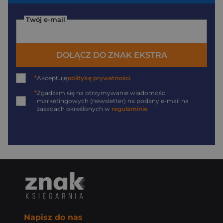
Twój e-mail
DOŁĄCZ DO ZNAK EKSTRA
*
Akceptuję
politykę prywatności
*
Zgadzam się na otrzymywanie wiadomości
marketingowych (newsletter) na podany
e-mail
na
zasadach określonych w
regulaminie
.
Napisz do nas