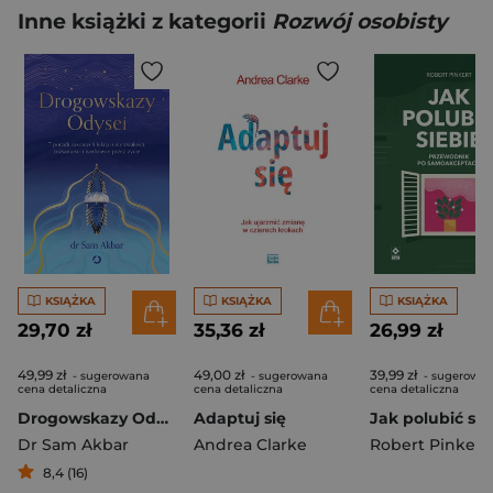
Inne książki z kategorii
Rozwój osobisty
KSIĄŻKA
KSIĄŻKA
KSIĄŻKA
29,70 zł
35,36 zł
26,99 zł
49,99 zł
49,00 zł
39,99 zł
- sugerowana
- sugerowana
- sugerowa
cena detaliczna
cena detaliczna
cena detaliczna
Drogowskazy Odysei. 7 ponadczasowych lekcji o wytrwałości, tożsamości i wędrówce przez życie
Adaptuj się
Dr Sam Akbar
Andrea Clarke
Robert Pinkert
8,4 (16)