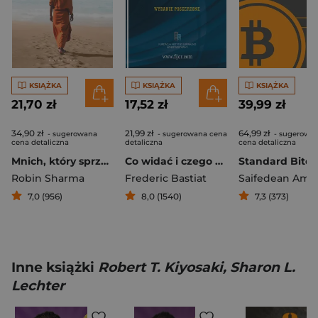
KSIĄŻKA
KSIĄŻKA
KSIĄŻKA
21,70 zł
17,52 zł
39,99 zł
34,90 zł
21,99 zł
64,99 zł
- sugerowana
- sugerowana cena
- sugerowa
cena detaliczna
detaliczna
cena detaliczna
Mnich, który sprzedał swoje ferrari
Co widać i czego nie widać
Robin Sharma
Frederic Bastiat
Saifedean Am
7,0 (956)
8,0 (1540)
7,3 (373)
Inne książki
Robert T. Kiyosaki, Sharon L.
Lechter