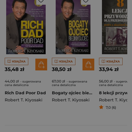
KSIĄŻKA
KSIĄŻKA
KSIĄŻKA
35,48 zł
38,50 zł
33,94 zł
44,00 zł
67,00 zł
56,00 zł
- sugerowana
- sugerowana
- sugerowa
cena detaliczna
cena detaliczna
cena detaliczna
Rich Dad Poor Dad
Bogaty ojciec biedny ojciec czego bogaci uczą swoje dzieci na temat pieniędzy i o czym nie wiedzą biedni i klasa średnia
Robert T. Kiyosaki
Robert T. Kiyosaki
Robert T. Kiyos
7,0 (6)