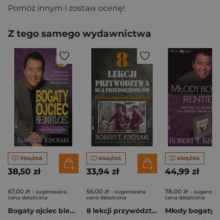
Pomóż innym i zostaw ocenę!
Z tego samego wydawnictwa
KSIĄŻKA
KSIĄŻKA
KSIĄŻKA
38,50 zł
33,94 zł
44,99 zł
67,00 zł
56,00 zł
78,00 zł
- sugerowana
- sugerowana
- sugerowa
cena detaliczna
cena detaliczna
cena detaliczna
Bogaty ojciec biedny ojciec czego bogaci uczą swoje dzieci na temat pieniędzy i o czym nie wiedzą biedni i klasa średnia
8 lekcji przywództwa dla przedsiębiorców prosto z akademii wojskowej