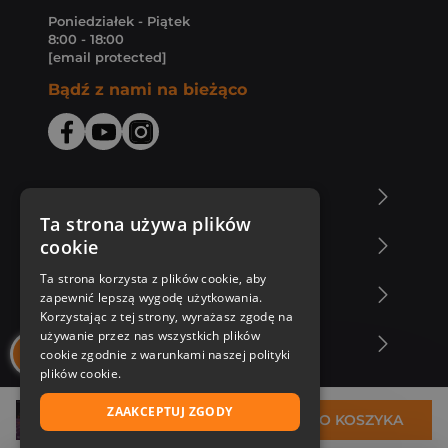
Poniedziałek - Piątek
8:00 - 18:00
[email protected]
Bądź z nami na bieżąco
O Księgarni Znak
Ta strona używa plików
cookie
Zakupy u nas
Ta strona korzysta z plików cookie, aby
Nasza oferta
zapewnić lepszą wygodę użytkowania.
Korzystając z tej strony, wyrażasz zgodę na
używanie przez nas wszystkich plików
Nasi autorzy
cookie zgodnie z warunkami naszej polityki
plików cookie.
ZAAKCEPTUJ ZGODY
44,99 zł
DO KOSZYKA