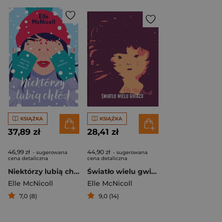
KSIĄŻKA
KSIĄŻKA
37,89 zł
28,41 zł
46,99 zł
44,90 zł
- sugerowana
- sugerowana
cena detaliczna
cena detaliczna
Niektórzy lubią chłód
Światło wielu gwiazd
Elle McNicoll
Elle McNicoll
7,0 (8)
9,0 (14)