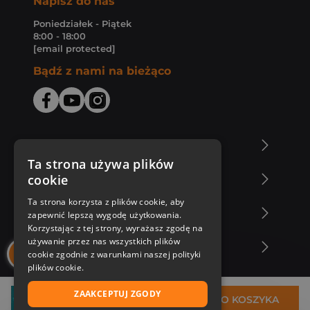
Napisz do nas
Poniedziałek - Piątek
8:00 - 18:00
[email protected]
Bądź z nami na bieżąco
O Księgarni Znak
Ta strona używa plików
cookie
Zakupy u nas
Ta strona korzysta z plików cookie, aby
Nasza oferta
zapewnić lepszą wygodę użytkowania.
Korzystając z tej strony, wyrażasz zgodę na
używanie przez nas wszystkich plików
Nasi autorzy
cookie zgodnie z warunkami naszej polityki
plików cookie.
ZAAKCEPTUJ ZGODY
25,91 zł
DO KOSZYKA