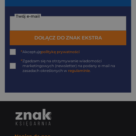
Twój e-mail
DOŁĄCZ DO ZNAK EKSTRA
*
Akceptuję
politykę prywatności
*
Zgadzam się na otrzymywanie wiadomości
marketingowych (newsletter) na podany
e-mail
na
zasadach określonych w
regulaminie
.