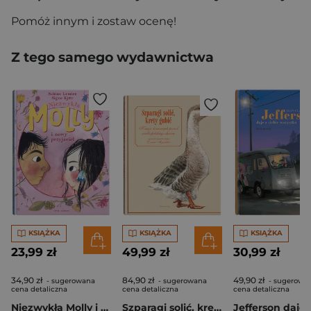
Pomóż innym i zostaw ocenę!
Z tego samego wydawnictwa
KSIĄŻKA
KSIĄŻKA
KSIĄŻKA
23,99 zł
49,99 zł
30,99 zł
34,90 zł
84,90 zł
49,90 zł
- sugerowana
- sugerowana
- sugerowa
cena detaliczna
cena detaliczna
cena detaliczna
Niezwykła Molly i nowy przyjaciel
Szparagi solić, krety gubić. Księga domowych porad wielkopolskiego dworu wyd. 2026