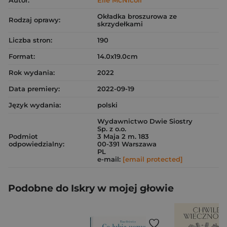
Autor:
Elle McNicoll
Okładka broszurowa ze
Rodzaj oprawy:
skrzydełkami
Liczba stron:
190
Format:
14.0x19.0cm
Rok wydania:
2022
Data premiery:
2022-09-19
Język wydania:
polski
Wydawnictwo Dwie Siostry
Sp. z o.o.
Podmiot
3 Maja 2 m. 183
odpowiedzialny:
00-391 Warszawa
PL
e-mail:
[email protected]
Podobne do Iskry w mojej głowie