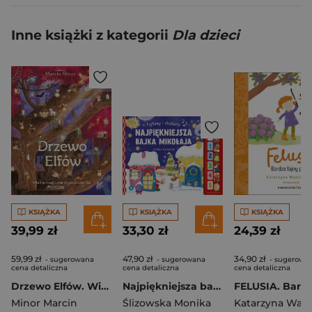
Inne książki z kategorii
Dla dzieci
KSIĄŻKA
KSIĄŻKA
KSIĄŻKA
39,99 zł
33,30 zł
24,39 zł
59,99 zł
47,90 zł
34,90 zł
- sugerowana
- sugerowana
- sugerowa
cena detaliczna
cena detaliczna
cena detaliczna
Drzewo Elfów. Wielka magiczna wyszukiwanka
Najpiękniejsza bajka Mikołaja. Czytamy i słuchamy
Minor Marcin
Ślizowska Monika