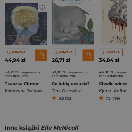
KSIĄŻKA
KSIĄŻKA
KSIĄŻKA
44,94 zł
26,71 zł
34,84 zł
59,90 zł
39,90 zł
44,00 zł
- sugerowana
- sugerowana
- sugerowa
cena detaliczna
cena detaliczna
cena detaliczna
Tkaczka Chmur
Co lubią uczucia?
Chwile wieczno
Katarzyna Jackowska-Enemuo
Tina Oziewicz
Kjersti Anfinns
8,5 (152)
7,3 (796)
Inne książki
Elle McNicoll