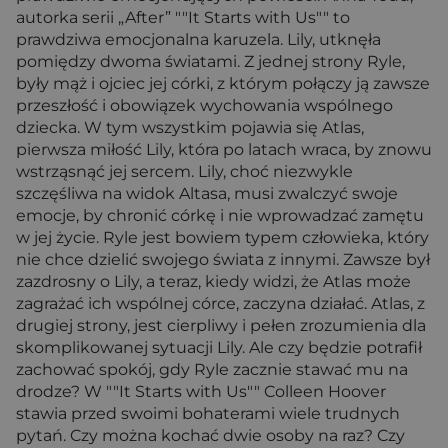
autorka serii „After” ""It Starts with Us"" to
prawdziwa emocjonalna karuzela. Lily, utknęła
pomiędzy dwoma światami. Z jednej strony Ryle,
były mąż i ojciec jej córki, z którym połączy ją zawsze
przeszłość i obowiązek wychowania wspólnego
dziecka. W tym wszystkim pojawia się Atlas,
pierwsza miłość Lily, która po latach wraca, by znowu
wstrząsnąć jej sercem. Lily, choć niezwykle
szczęśliwa na widok Altasa, musi zwalczyć swoje
emocje, by chronić córkę i nie wprowadzać zamętu
w jej życie. Ryle jest bowiem typem człowieka, który
nie chce dzielić swojego świata z innymi. Zawsze był
zazdrosny o Lily, a teraz, kiedy widzi, że Atlas może
zagrażać ich wspólnej córce, zaczyna działać. Atlas, z
drugiej strony, jest cierpliwy i pełen zrozumienia dla
skomplikowanej sytuacji Lily. Ale czy będzie potrafił
zachować spokój, gdy Ryle zacznie stawać mu na
drodze? W ""It Starts with Us"" Colleen Hoover
stawia przed swoimi bohaterami wiele trudnych
pytań. Czy można kochać dwie osoby na raz? Czy