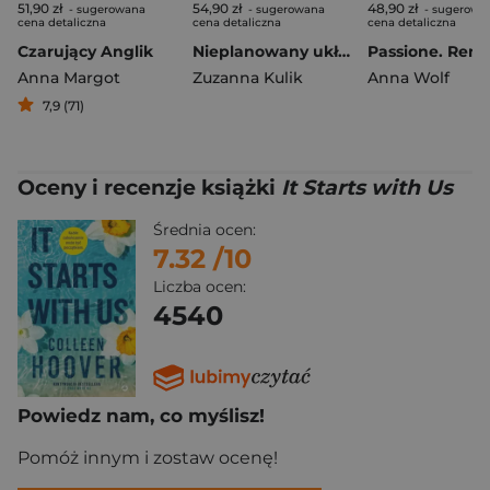
51,90 zł
54,90 zł
48,90 zł
- sugerowana
- sugerowana
- sugerowa
cena detaliczna
cena detaliczna
cena detaliczna
Czarujący Anglik
Nieplanowany układ (ilustrowane brzegi)
Anna Margot
Zuzanna Kulik
Anna Wolf
7,9 (71)
Oceny i recenzje książki
It Starts with Us
Średnia ocen:
7.32
/10
Liczba ocen:
4540
Powiedz nam, co myślisz!
Pomóż innym i zostaw ocenę!