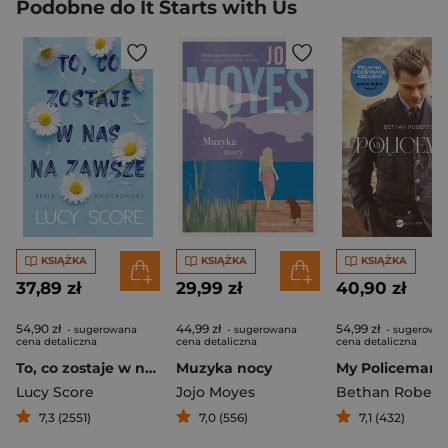
Podobne do It Starts with Us
KSIĄŻKA
KSIĄŻKA
KSIĄŻKA
37,89 zł
29,99 zł
40,90 zł
54,90 zł
44,99 zł
54,99 zł
- sugerowana
- sugerowana
- sugerowa
cena detaliczna
cena detaliczna
cena detaliczna
To, co zostaje w nas na zawsze
Muzyka nocy
My Policeman
Lucy Score
Jojo Moyes
Bethan Robert
7,3 (2551)
7,0 (556)
7,1 (432)