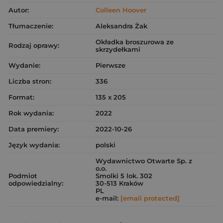
Autor:
Colleen Hoover
Tłumaczenie:
Aleksandra Żak
Okładka broszurowa ze
Rodzaj oprawy:
skrzydełkami
Wydanie:
Pierwsze
Liczba stron:
336
Format:
135 x 205
Rok wydania:
2022
Data premiery:
2022-10-26
Język wydania:
polski
Wydawnictwo Otwarte Sp. z
o.o.
Podmiot
Smolki 5 lok. 302
odpowiedzialny:
30-513 Kraków
PL
e-mail:
[email protected]