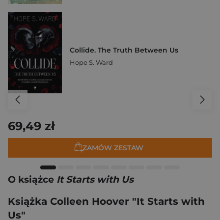
Collide. The Truth Between Us
Hope S. Ward
69,49 zł
ZAMÓW ZESTAW
O książce
It Starts with Us
Książka Colleen Hoover "It Starts with
Us"