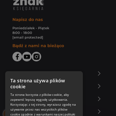
Napisz do nas
Poniedziałek - Piątek
8:00 - 18:00
[email protected]
Bądź z nami na bieżąco
O Księgarni Znak
Ta strona używa plików
cookie
Zakupy u nas
Ta strona korzysta z plików cookie, aby
Nasza oferta
zapewnić lepszą wygodę użytkowania.
Korzystając z tej strony, wyrażasz zgodę na
używanie przez nas wszystkich plików
Nasi autorzy
cookie zgodnie z warunkami naszej polityki