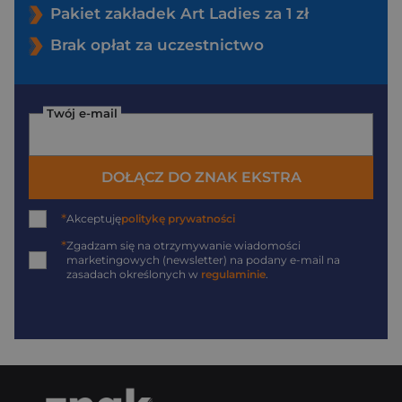
Pakiet zakładek Art Ladies za 1 zł
Brak opłat za uczestnictwo
Twój e-mail
DOŁĄCZ DO ZNAK EKSTRA
*
Akceptuję
politykę prywatności
*
Zgadzam się na otrzymywanie wiadomości
marketingowych (newsletter) na podany
e-mail
na
zasadach określonych w
regulaminie
.