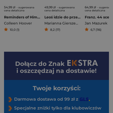
54,99 zł
49,99 zł
64,99 zł
- sugerowana
- sugerowana
- sugerowa
cena detaliczna
cena detaliczna
cena detaliczna
Reminders of Him. Cząstka ciebie, którą znam (wydanie filmowe)
Leoś idzie do przedszkola
Colleen Hoover
Marianna Gierszewska
Jan Mazurek
10,0 (1)
8,2 (17)
6,7 (116)
Dołącz do
Znak
i oszczędzaj na dostawie!
Twoje korzyści:
Darmowa dostawa od 99 zł z
Specjalne zniżki tylko dla klubowiczów