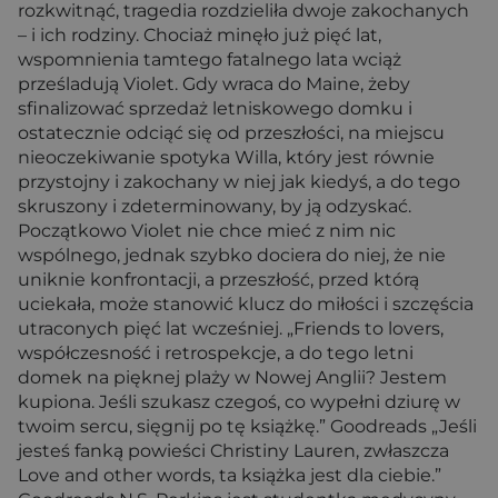
rozkwitnąć, tragedia rozdzieliła dwoje zakochanych
– i ich rodziny. Chociaż minęło już pięć lat,
wspomnienia tamtego fatalnego lata wciąż
prześladują Violet. Gdy wraca do Maine, żeby
sfinalizować sprzedaż letniskowego domku i
ostatecznie odciąć się od przeszłości, na miejscu
nieoczekiwanie spotyka Willa, który jest równie
przystojny i zakochany w niej jak kiedyś, a do tego
skruszony i zdeterminowany, by ją odzyskać.
Początkowo Violet nie chce mieć z nim nic
wspólnego, jednak szybko dociera do niej, że nie
uniknie konfrontacji, a przeszłość, przed którą
uciekała, może stanowić klucz do miłości i szczęścia
utraconych pięć lat wcześniej. „Friends to lovers,
współczesność i retrospekcje, a do tego letni
domek na pięknej plaży w Nowej Anglii? Jestem
kupiona. Jeśli szukasz czegoś, co wypełni dziurę w
twoim sercu, sięgnij po tę książkę.” Goodreads „Jeśli
jesteś fanką powieści Christiny Lauren, zwłaszcza
Love and other words, ta książka jest dla ciebie.”