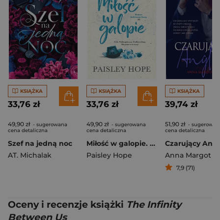
KSIĄŻKA
KSIĄŻKA
KSIĄŻKA
33,76 zł
33,76 zł
39,74 zł
49,90 zł
49,90 zł
51,90 zł
- sugerowana
- sugerowana
- sugerowan
cena detaliczna
cena detaliczna
cena detaliczna
Szef na jedną noc
Miłość w galopie. Ranczo Srebrzyste Sosny. Tom 3
Czarujący Angl
AT. Michalak
Paisley Hope
Anna Margot
7,9 (71)
Oceny i recenzje książki
The Infinity
Between Us