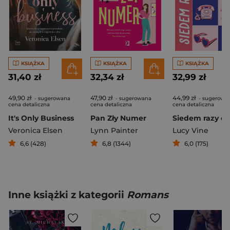
KSIĄŻKA
KSIĄŻKA
KSIĄŻKA
31,40 zł
32,34 zł
32,99 zł
49,90 zł
47,90 zł
44,99 zł
- sugerowana
- sugerowana
- sugerowa
cena detaliczna
cena detaliczna
cena detaliczna
It's Only Business
Pan Zły Numer
Siedem razy ek
Veronica Elsen
Lynn Painter
Lucy Vine
6,6 (428)
6,8 (1344)
6,0 (175)
Inne książki z kategorii
Romans