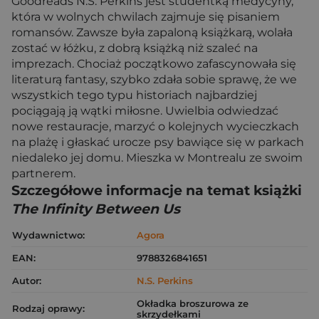
Goodreads N.S. Perkins jest studentką medycyny,
która w wolnych chwilach zajmuje się pisaniem
romansów. Zawsze była zapaloną książkarą, wolała
zostać w łóżku, z dobrą książką niż szaleć na
imprezach. Chociaż początkowo zafascynowała się
literaturą fantasy, szybko zdała sobie sprawę, że we
wszystkich tego typu historiach najbardziej
pociągają ją wątki miłosne. Uwielbia odwiedzać
nowe restauracje, marzyć o kolejnych wycieczkach
na plażę i głaskać urocze psy bawiące się w parkach
niedaleko jej domu. Mieszka w Montrealu ze swoim
partnerem.
Szczegółowe informacje na temat książki
The Infinity Between Us
Wydawnictwo:
Agora
EAN:
9788326841651
Autor:
N.S. Perkins
Okładka broszurowa ze
Rodzaj oprawy:
skrzydełkami