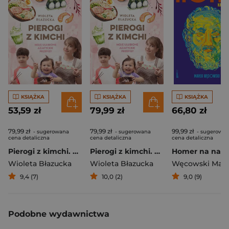
KSIĄŻKA
KSIĄŻKA
KSIĄŻKA
53,59 zł
79,99 zł
66,80 zł
79,99 zł
79,99 zł
99,99 zł
- sugerowana
- sugerowana
- sugerowa
cena detaliczna
cena detaliczna
cena detaliczna
Pierogi z kimchi. Moje ulubione azjatyckie przepisy
Pierogi z kimchi. Moje ulubione azjatyckie przepisy - książka z autografem
Wioleta Błazucka
Wioleta Błazucka
Węcowski Mar
9,4 (7)
10,0 (2)
9,0 (9)
Podobne wydawnictwa