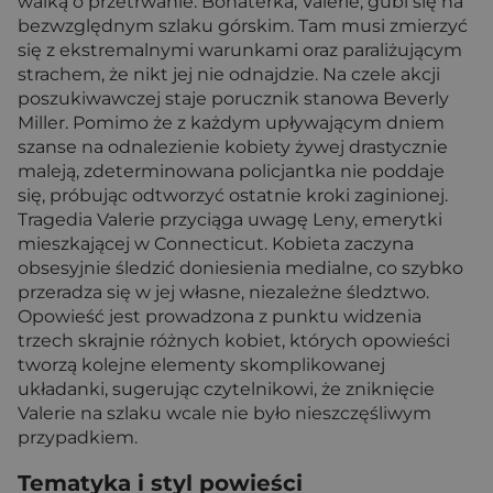
walką o przetrwanie. Bohaterka, Valerie, gubi się na
bezwzględnym szlaku górskim. Tam musi zmierzyć
się z ekstremalnymi warunkami oraz paraliżującym
strachem, że nikt jej nie odnajdzie. Na czele akcji
poszukiwawczej staje porucznik stanowa Beverly
Miller. Pomimo że z każdym upływającym dniem
szanse na odnalezienie kobiety żywej drastycznie
maleją, zdeterminowana policjantka nie poddaje
się, próbując odtworzyć ostatnie kroki zaginionej.
Tragedia Valerie przyciąga uwagę Leny, emerytki
mieszkającej w Connecticut. Kobieta zaczyna
obsesyjnie śledzić doniesienia medialne, co szybko
przeradza się w jej własne, niezależne śledztwo.
Opowieść jest prowadzona z punktu widzenia
trzech skrajnie różnych kobiet, których opowieści
tworzą kolejne elementy skomplikowanej
układanki, sugerując czytelnikowi, że zniknięcie
Valerie na szlaku wcale nie było nieszczęśliwym
przypadkiem.
Tematyka i styl powieści