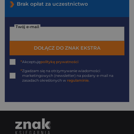
Brak opłat za uczestnictwo
Twój e-mail
DOŁĄCZ DO ZNAK EKSTRA
*
Akceptuję
politykę prywatności
*
Zgadzam się na otrzymywanie wiadomości
marketingowych (newsletter) na podany
e-mail
na
zasadach określonych w
regulaminie
.