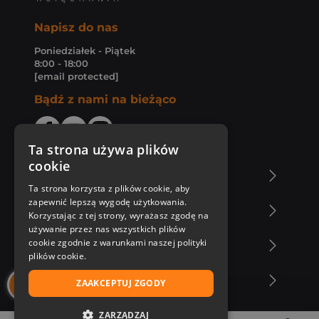
Napisz do nas
Poniedziałek - Piątek
8:00 - 18:00
[email protected]
Bądź z nami na bieżąco
Ta strona używa plików
cookie
O Księgarni Znak
Ta strona korzysta z plików cookie, aby
zapewnić lepszą wygodę użytkowania.
Zakupy u nas
Korzystając z tej strony, wyrażasz zgodę na
używanie przez nas wszystkich plików
cookie zgodnie z warunkami naszej polityki
Nasza oferta
plików cookie.
Nasi autorzy
ZAAKCEPTUJ ZGODY
ZARZĄDZAJ