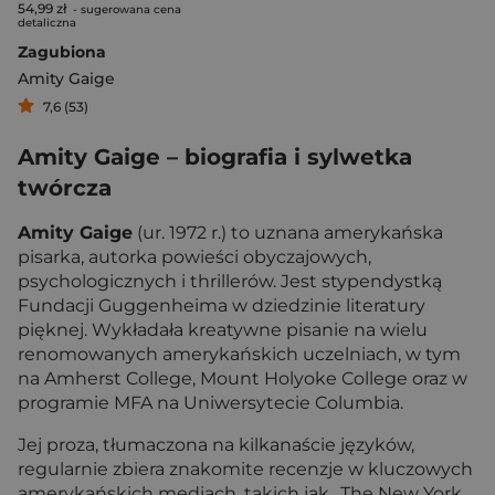
54,99 zł
- sugerowana cena
detaliczna
Zagubiona
Amity Gaige
7,6 (53)
Amity Gaige – biografia i sylwetka
twórcza
Amity Gaige
(ur. 1972 r.) to uznana amerykańska
pisarka, autorka powieści obyczajowych,
psychologicznych i thrillerów. Jest stypendystką
Fundacji Guggenheima w dziedzinie literatury
pięknej. Wykładała kreatywne pisanie na wielu
renomowanych amerykańskich uczelniach, w tym
na Amherst College, Mount Holyoke College oraz w
programie MFA na Uniwersytecie Columbia.
Jej proza, tłumaczona na kilkanaście języków,
regularnie zbiera znakomite recenzje w kluczowych
amerykańskich mediach, takich jak „The New York