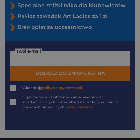
Specjalne zniżki tylko dla klubowiczów
Pakiet zakładek Art Ladies za 1 zł
Brak opłat za uczestnictwo
Twój e-mail
DOŁĄCZ DO ZNAK EKSTRA
*
Akceptuję
politykę prywatności
*
Zgadzam się na otrzymywanie wiadomości
marketingowych (newsletter) na podany
e-mail
na
zasadach określonych w
regulaminie
.