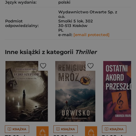
Język wydania:
polski
Wydawnictwo Otwarte Sp. z
o.o.
Podmiot
Smolki 5 lok. 302
odpowiedzialny:
30-513 Kraków
PL
e-mail:
[email protected]
Inne książki z kategorii
Thriller
KSIĄŻKA
KSIĄŻKA
KSIĄŻKA