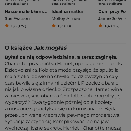
- sugerowana
- sugerowana
- sugerowa
cena detaliczna
cena detaliczna
cena detaliczna
Nasze małe kłamstwa
Idealna matka
Sue Watson
Molloy Aimee
Jaime Jo Wrigh
6,8 (1751)
6,2 (118)
6,4 (262)
O książce
Jak mogłaś
Byłaś za nią odpowiedzialna, a teraz zaginęła.
Charlotte, przyjaciółka Harriet, opiekuje się jej córką.
Dziecko znika. Kobieta może przysiąc, że spuściła
małą z oka ledwie na chwilę, że dziewczynka cały
czas bawiła się z innymi dziećmi. Przecież dbała o
nią jak o własne dziecko! Zrozpaczona Harriet winą
za nieszczęście obarcza Charlotte. Jak mogłaby jej
wybaczyć? Dwa tygodnie później obie kobiety
zmuszone są spotykać się na komisariacie. Będą
przesłuchiwane w sprawie pewnego morderstwa.
Sytuacja zaczyna się komplikować, bo na jaw
wychodzą liczne sekrety. Harriet i Charlotte muszą