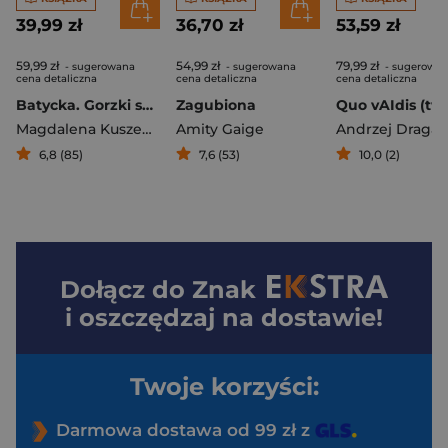
39,99 zł
36,70 zł
53,59 zł
59,99 zł
54,99 zł
79,99 zł
- sugerowana
- sugerowana
- sugerowa
cena detaliczna
cena detaliczna
cena detaliczna
Batycka. Gorzki smak sukcesu
Zagubiona
Magdalena Kuszewska
Amity Gaige
,
Bożena Batycka
Andrzej Draga
6,8 (85)
7,6 (53)
10,0 (2)
Dołącz do
Znak
i oszczędzaj na dostawie!
Twoje korzyści:
Darmowa dostawa od 99 zł z