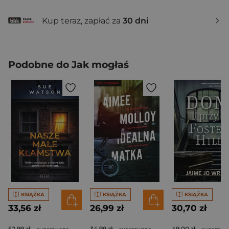
Kup teraz, zapłać za
30 dni
Podobne do Jak mogłaś
KSIĄŻKA
KSIĄŻKA
KSIĄŻKA
33,56 zł
26,99 zł
30,70 zł
52,99 zł
34,99 zł
49,00 zł