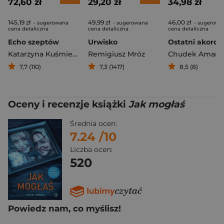
72,60 zł
29,20 zł
34,98 zł
145,19 zł
49,99 zł
46,00 zł
- sugerowana
- sugerowana
- sugerowa
cena detaliczna
cena detaliczna
cena detaliczna
Echo szeptów
Urwisko
Katarzyna Kuśmierczyk
Remigiusz Mróz
7,7 (110)
7,3 (1417)
8,5 (8)
Oceny i recenzje książki
Jak mogłaś
Średnia ocen:
7.24
/10
Liczba ocen:
520
Powiedz nam, co myślisz!