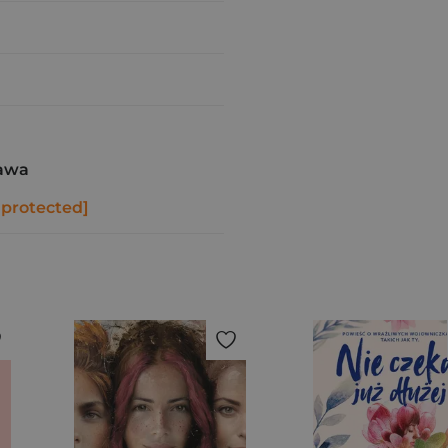
awa
 protected]