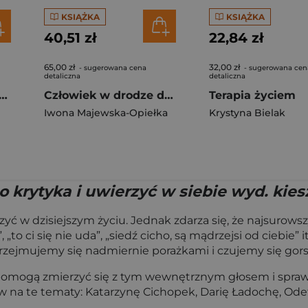
KSIĄŻKA
KSIĄŻKA
40,51 zł
22,84 zł
65,00 zł
32,00 zł
- sugerowana cena
- sugerowana cen
detaliczna
detaliczna
ie się sobą. Nauki o ścieżce życia zen
Człowiek w drodze do spełnienia. O uczeniu się życia w sensie i świadomości
Terapia życiem
Iwona Majewska-Opiełka
Krystyna Bielak
 krytyka i uwierzyć w siebie wyd. ki
erzyć w dzisiejszym życiu. Jednak zdarza się, że najsuro
to ci się nie uda”, „siedź cicho, są mądrzejsi od ciebie” 
przejmujemy się nadmiernie porażkami i czujemy się gors
pomogą zmierzyć się z tym wewnętrznym głosem i sprawić,
mów na te tematy: Katarzynę Cichopek, Darię Ładochę, O