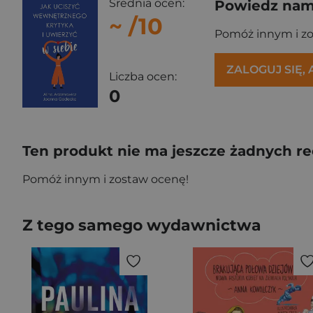
Średnia ocen:
Powiedz nam,
~
/10
Pomóż innym i z
ZALOGUJ SIĘ,
Liczba ocen:
0
Ten produkt nie ma jeszcze żadnych re
Pomóż innym i zostaw ocenę!
Z tego samego wydawnictwa