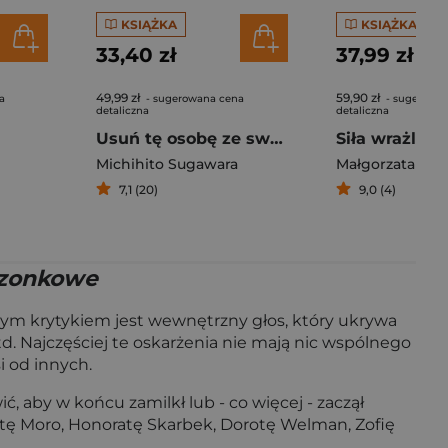
KSIĄŻKA
KSIĄŻKA
33,40 zł
37,99 zł
49,99 zł
59,90 zł
a
- sugerowana cena
- sugerowa
detaliczna
detaliczna
Usuń tę osobę ze swojej głowy. 7 japońskich technik uwalniających umysł
Michihito Sugawara
Małgorzata Trz
7,1 (20)
9,0 (4)
eszonkowe
wszym krytykiem jest wewnętrzny głos, który ukrywa
itd. Najczęściej te oskarżenia nie mają nic wspólnego
i od innych.
 aby w końcu zamilkł lub - co więcej - zaczął
detę Moro, Honoratę Skarbek, Dorotę Welman, Zofię