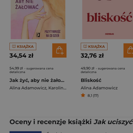
KSIĄŻKA
KSIĄŻKA
34,54 zł
32,76 zł
54,99 zł
49,90 zł
- sugerowana cena
- sugerowana cena
detaliczna
detaliczna
Jak żyć, aby nie żałować
Bliskość
Alina Adamowicz
,
Karolina Nowakowska
Alina Adamowicz
8,1 (17)
Oceny i recenzje książki
Jak uciszy