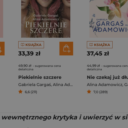
KSIĄŻKA
KSIĄŻKA
33,39 zł
37,45 zł
49,90 zł
44,99 zł
- sugerowana cena
- sugerowana cen
detaliczna
detaliczna
Piekielnie szczere
Nie czekaj już dł
Gabriela Gargaś
,
Alina Adamowicz
Alina Adamowicz
,
Gabr
6,6 (211)
7,0 (289)
ć wewnętrznego krytyka i uwierzyć w s