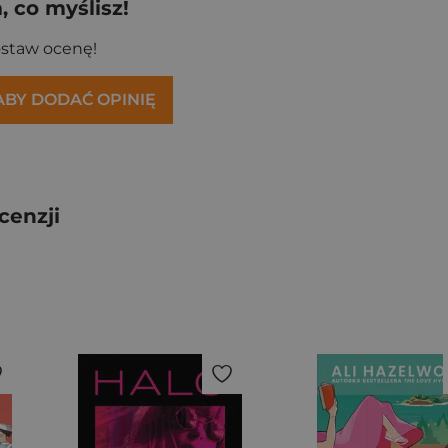
 co myślisz!
ostaw ocenę!
 ABY DODAĆ OPINIĘ
cenzji