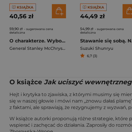
KSIĄŻKA
KSIĄŻKA
40,56 zł
44,49 zł
59,90 zł
54,99 zł
- sugerowana cena
- sugerowana cena
detaliczna
detaliczna
O charakterze. Wybory, które kształtują życie
Stawan
General Stanley McChrystal
Suzuki Shunryu
6,7 (3)
O książce
Jak uciszyć wewnętrznego
Hejt i krytyka to zjawiska, z którymi musimy się mi
się w naszej głowie i mówi nam „znowu dałaś plamę”, „
z faktami, ale sprawiają, że rezygnujemy z wyzwań, 
W książce autorki proponują różne strategie, które 
wspierać i zachęcać do działania. Zaprosiły do roz
Zborowską-Wronę.