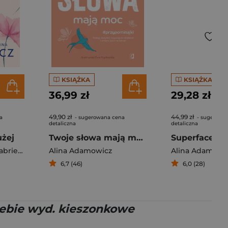
KSIĄŻKA
KSIĄŻKA
36,99 zł
29,28 zł
49,90 zł
44,99 zł
a
- sugerowana cena
- sugerowa
detaliczna
detaliczna
użej
Twoje słowa mają moc Dodają skrzydeł, inspirują do działania i zmiany życia na lepsze
iela Gargaś
Alina Adamowicz
Alina Adamowi
6,7 (46)
6,0 (28)
iebie wyd. kieszonkowe