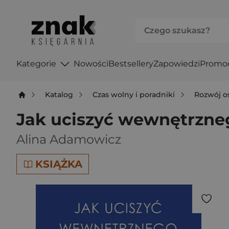
Kategorie
Nowości
Bestsellery
Zapowiedzi
Promo
Katalog
Czas wolny i poradniki
Rozwój o
Jak uciszyć wewnętrzneg
Alina Adamowicz
KSIĄŻKA