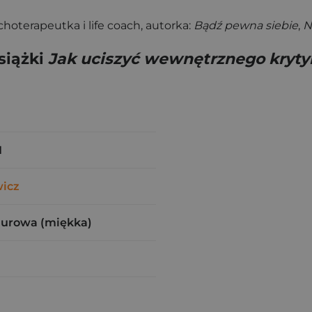
hoterapeutka i life coach, autorka:
Bądź pewna siebie
,
N
siążki
Jak uciszyć wewnętrznego krytyk
1
icz
zurowa (miękka)