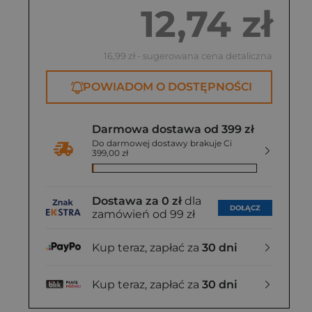
12,74 zł
16,99 zł
- sugerowana cena detaliczna
POWIADOM O DOSTĘPNOŚCI
Darmowa dostawa od 399 zł
Do darmowej dostawy brakuje Ci
399,00 zł
Dostawa za 0 zł
dla
DOŁĄCZ
zamówień od 99 zł
Kup teraz, zapłać za
30 dni
Kup teraz, zapłać za
30 dni