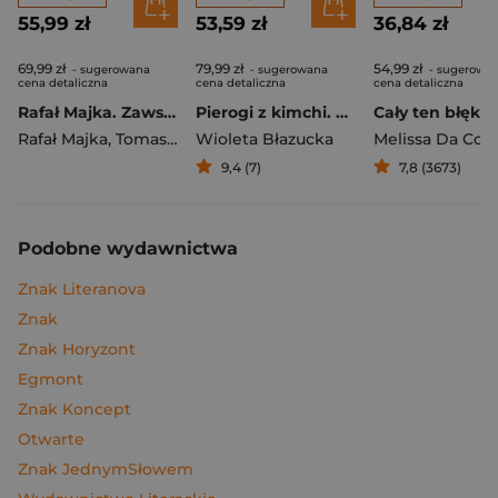
55,99 zł
53,59 zł
36,84 zł
69,99 zł
79,99 zł
54,99 zł
- sugerowana
- sugerowana
- sugerowa
cena detaliczna
cena detaliczna
cena detaliczna
Rafał Majka. Zawsze z przodu. Rozmawia Tomasz Kalemba - książka z autografem
Pierogi z kimchi. Moje ulubione azjatyckie przepisy
Cały ten błękit
Rafał Majka
,
Tomasz Kalemba
Wioleta Błazucka
Melissa Da Cos
9,4 (7)
7,8 (3673)
Podobne wydawnictwa
Znak Literanova
Znak
Znak Horyzont
Egmont
Znak Koncept
Otwarte
Znak JednymSłowem