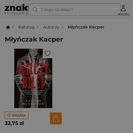
Czego szukasz?
Konto
Katalog
Autorzy
Młyńczak Kacper
Młyńczak Kacper
KSIĄŻKA
32,75 zł