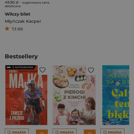
49,90 zł
- sugerowana cena
detaliczna
Wilczy bilet
Młyńczak Kacper
7,3 (61)
Bestsellery
KSIĄŻKA
KSIĄŻKA
KSIĄŻKA