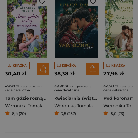
KSIĄŻKA
KSIĄŻKA
KSIĄŻKA
30,40 zł
38,38 zł
27,96 zł
49,90 zł
49,90 zł
44,90 zł
- sugerowana
- sugerowana
- sugerowa
cena detaliczna
cena detaliczna
cena detaliczna
Tam gdzie rosną winogrona
Kwiaciarnia świątecznych cudów
Weronika Tomala
Weronika Tomala
Weronika Toma
8,4 (20)
7,5 (257)
8,0 (73)