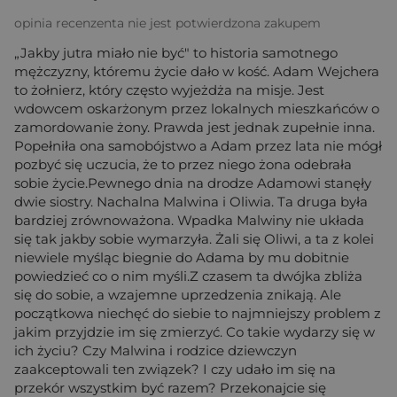
opinia recenzenta nie jest potwierdzona zakupem
„Jakby jutra miało nie być" to historia samotnego
mężczyzny, któremu życie dało w kość. Adam Wejchera
to żołnierz, który często wyjeżdża na misje. Jest
wdowcem oskarżonym przez lokalnych mieszkańców o
zamordowanie żony. Prawda jest jednak zupełnie inna.
Popełniła ona samobójstwo a Adam przez lata nie mógł
pozbyć się uczucia, że to przez niego żona odebrała
sobie życie.Pewnego dnia na drodze Adamowi stanęły
dwie siostry. Nachalna Malwina i Oliwia. Ta druga była
bardziej zrównoważona. Wpadka Malwiny nie układa
się tak jakby sobie wymarzyła. Żali się Oliwi, a ta z kolei
niewiele myśląc biegnie do Adama by mu dobitnie
powiedzieć co o nim myśli.Z czasem ta dwójka zbliża
się do sobie, a wzajemne uprzedzenia znikają. Ale
początkowa niechęć do siebie to najmniejszy problem z
jakim przyjdzie im się zmierzyć. Co takie wydarzy się w
ich życiu? Czy Malwina i rodzice dziewczyn
zaakceptowali ten związek? I czy udało im się na
przekór wszystkim być razem? Przekonajcie się