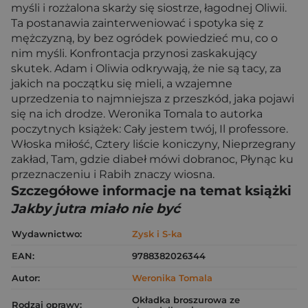
myśli i rozżalona skarży się siostrze, łagodnej Oliwii.
Ta postanawia zainterweniować i spotyka się z
mężczyzną, by bez ogródek powiedzieć mu, co o
nim myśli. Konfrontacja przynosi zaskakujący
skutek. Adam i Oliwia odkrywają, że nie są tacy, za
jakich na początku się mieli, a wzajemne
uprzedzenia to najmniejsza z przeszkód, jaka pojawi
się na ich drodze. Weronika Tomala to autorka
poczytnych książek: Cały jestem twój, Il professore.
Włoska miłość, Cztery liście koniczyny, Nieprzegrany
zakład, Tam, gdzie diabeł mówi dobranoc, Płynąc ku
przeznaczeniu i Rabih znaczy wiosna.
Szczegółowe informacje na temat książki
Jakby jutra miało nie być
Wydawnictwo:
Zysk i S-ka
EAN:
9788382026344
Autor:
Weronika Tomala
Okładka broszurowa ze
Rodzaj oprawy: