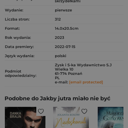
skrzydełkami
Wydanie:
pierwsze
Liczba stron:
312
Format:
14.0x20.5cm
Rok wydania:
2023
Data premiery:
2022-07-15
Język wydania:
polski
Zysk i S-ka Wydawnictwo S.J
Wielka 10
Podmiot
61-774 Poznań
odpowiedzialny:
PL
e-mail:
[email protected]
Podobne do Jakby jutra miało nie być