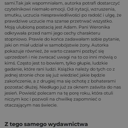
sami.Tak jak wspomniałam, autorka potrafi dostarczyć
czytelnikowi niemało emocji. Od irytacji, wzruszenia,
smutku, uczucia niesprawiedliwości po radość i ulgę, że
prawdziwe uczucie ma szanse przetrwać wszystko.
Moją ulubioną postacią jest Adam. Pani Weronika
odkrywała przed nami jego cechy charakteru
stopniowo. Prawie do końca zadawałam sobie pytanie,
jaki on miał udział w samobójstwie żony. Autorka
pokazuje również, że warto czasami pozbyć się
uprzedzeń i nie zwracać uwagi na to co inni mówią o
kimś. Często jest to bowiem, tylko głupie, ludzkie
gadanie, które rani ludzi. Książka należy do tych co z
jednej stronie chce się już wiedzieć jakie będzie
zakończenie, a z drugiej ma się ochotę z bohaterami
pozostać dłużej. Niedługo już za oknem zaświta do nas
jesień. Powieść polecam na tę porę roku, która otuli
niczym koc i pozwoli na chwilkę zapomnieć o
otaczającym nas świecie.
Z tego samego wydawnictwa