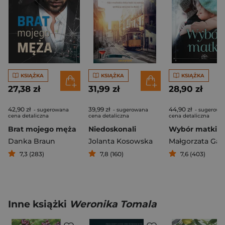
KSIĄŻKA
KSIĄŻKA
KSIĄŻKA
27,38 zł
31,99 zł
28,90 zł
42,90 zł
39,99 zł
44,90 zł
- sugerowana
- sugerowana
- sugerowa
cena detaliczna
cena detaliczna
cena detaliczna
Brat mojego męża
Niedoskonali
Wybór matki
Danka Braun
Jolanta Kosowska
7,3 (283)
7,8 (160)
7,6 (403)
Inne książki
Weronika Tomala