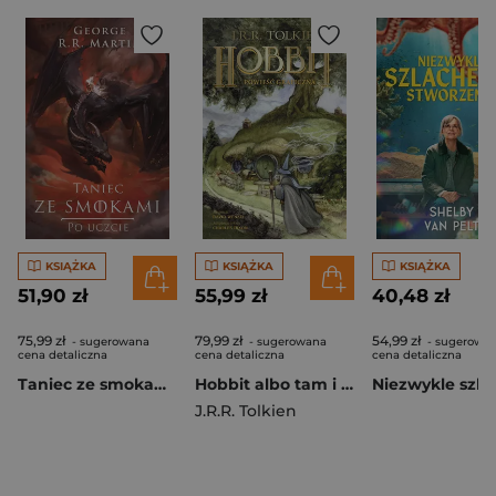
KSIĄŻKA
KSIĄŻKA
KSIĄŻKA
51,90 zł
55,99 zł
40,48 zł
75,99 zł
79,99 zł
54,99 zł
- sugerowana
- sugerowana
- sugerowa
cena detaliczna
cena detaliczna
cena detaliczna
Taniec ze smokami: Po uczcie [Nowa okładka nieserialowa]
Hobbit albo tam i z powrotem [Powieść graficzna]
J.R.R. Tolkien