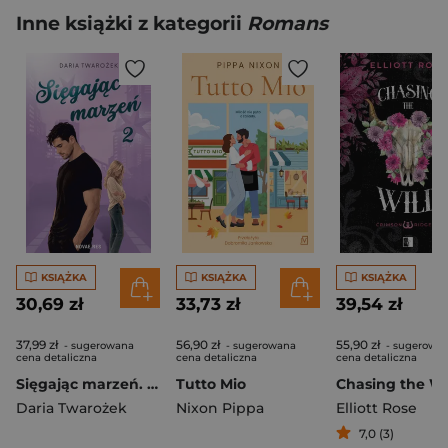
Inne książki z kategorii
Romans
KSIĄŻKA
KSIĄŻKA
KSIĄŻKA
30,69 zł
33,73 zł
39,54 zł
37,99 zł
56,90 zł
55,90 zł
- sugerowana
- sugerowana
- sugerowa
cena detaliczna
cena detaliczna
cena detaliczna
Sięgając marzeń. Tom 2
Tutto Mio
Chasing the Wi
Daria Twarożek
Nixon Pippa
Elliott Rose
7,0 (3)