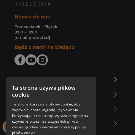
Napisz do nas
Poniedziałek - Piątek
8:00 - 18:00
[email protected]
Bądź z nami na bieżąco
O Księgarni Znak
Ta strona używa plików
cookie
Zakupy u nas
Ta strona korzysta z plików cookie, aby
Nasza oferta
zapewnić lepszą wygodę użytkowania.
Korzystając z tej strony, wyrażasz zgodę na
używanie przez nas wszystkich plików
Nasi autorzy
cookie zgodnie z warunkami naszej polityki
plików cookie.