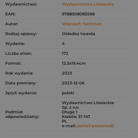
Wydawnictwo:
Wydawnictwo Literackie
EAN:
9788308083598
Autor:
Wojciech Tochman
Rodzaj oprawy:
Okładka twarda
Wydanie:
4
Liczba stron:
172
Format:
12.3x19.4cm
Rok wydania:
2023
Data premiery:
2023-12-06
Język wydania:
polski
Wydawnictwo Literackie
Sp. z o.o
Podmiot
Długa 1
odpowiedzialny:
Kraków 31-147
PL
e-mail:
[email protected]