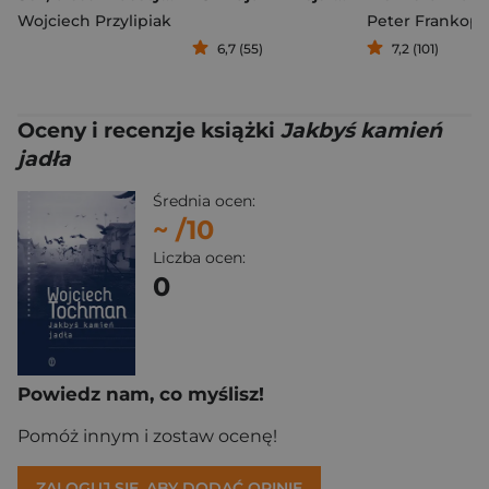
Wojciech Przylipiak
Peter Frankop
6,7 (55)
7,2 (101)
Oceny i recenzje książki
Jakbyś kamień
jadła
Średnia ocen:
~
/10
Liczba ocen:
0
Powiedz nam, co myślisz!
Pomóż innym i zostaw ocenę!
ZALOGUJ SIĘ, ABY DODAĆ OPINIĘ