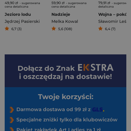
49,90 zł
59,90 zł
79,91 zł
- sugerowana
- sugerowana
- sugerowan
cena detaliczna
cena detaliczna
detaliczna
Jezioro lodu
Nadzieje
Jędrzej Pasierski
Melka Kowal
6,7 (3)
5,6 (108)
6,4 (7)
Dołącz do
Znak
i oszczędzaj na dostawie!
Twoje korzyści:
Darmowa dostawa od 99 zł z
Specjalne zniżki tylko dla klubowiczów
Pakiet zakładek Art Ladies za 1 zł