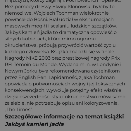
mężczyzn, którzy zaginęli. Pochować ich i opłakać.
Bez pomocy dr Ewy Elwiry Klonowski byłoby to
niemożliwe. Wojciech Tochman wielokrotnie
powracał do Bośni. Brał udział w ekshumacjach
masowych mogił i i scalaniu ludzkich szczątków.
Jakbyś kamień jadła to dramatyczna opowieść o
silnych kobietach, które mimo ogromu
okrucieństwa, próbują przywrócić wartość życiu
każdego człowieka. Książka znalazła się w finale
Nagrody NIKE 2003 oraz prestiżowej nagrody Prix
RFI Témoin du Monde. Wydana m.in. w Londynie i
Nowym Jorku była rekomendowana czytelnikom
przez English Pen. Lapidarność, z jaką Tochman
opowiada o potwornościach wojny i jej toksycznych
konsekwencjach, wywołuje potężny efekt właśnie
dzięki oszczędności stylu: okrucieństwo mówi samo
za siebie, nie potrzebuje opisu ani koloryzowania.
„The Times”
Szczegółowe informacje na temat książki
Jakbyś kamień jadła