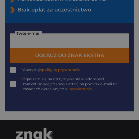
Brak opłat za uczestnictwo
Twój e-mail
DOŁĄCZ DO ZNAK EKSTRA
*
Akceptuję
politykę prywatności
*
Zgadzam się na otrzymywanie wiadomości
marketingowych (newsletter) na podany
e-mail
na
zasadach określonych w
regulaminie
.