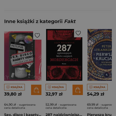
Inne książki z kategorii
Fakt
KSIĄŻKA
KSIĄŻKA
KSIĄŻKA
39,80 zł
32,97 zł
54,29 zł
64,90 zł
52,99 zł
69,99 zł
- sugerowana
- sugerowana
- sugerowa
cena detaliczna
cena detaliczna
cena detaliczna
Sex, disco i kasety video. Polska lat 90.
287 najdziwniejszych faktów o seryjnych mordercach