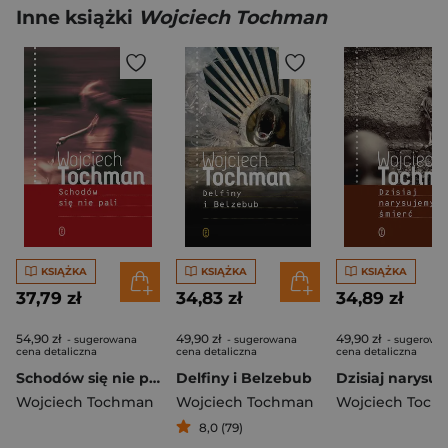
Inne książki
Wojciech Tochman
KSIĄŻKA
KSIĄŻKA
KSIĄŻKA
37,79 zł
34,83 zł
34,89 zł
54,90 zł
49,90 zł
49,90 zł
- sugerowana
- sugerowana
- sugerowa
cena detaliczna
cena detaliczna
cena detaliczna
Schodów się nie pali wyd. 2026
Delfiny i Belzebub
Wojciech Tochman
Wojciech Tochman
Wojciech Toc
8,0 (79)