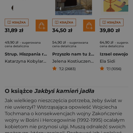
KSIĄŻKA
KSIĄŻKA
KSIĄŻKA
31,89 zł
34,50 zł
39,80 zł
49,90 zł
54,90 zł
64,90 zł
- sugerowana
- sugerowana
- sugerowa
cena detaliczna
cena detaliczna
cena detaliczna
Strup. Hiszpania rozdrapuje rany
Przyszło nam tu żyć Reportaże z Rosji
Izrael oswojon
Katarzyna Kobylarczyk
Jelena Kostiuczenko
Ela Sidi
7,2 (2683)
7,1 (1056)
O książce
Jakbyś kamień jadła
Jak wielkiego nieszczęścia potrzeba, żeby świat w
nie uwierzył? Wstrząsająca opowieść Wojciecha
Tochmana o konsekwencjach wojny Zakończenie
wojny w Bośni i Hercegowinie (1992-1995) ocalałym
kobietom nie przynosi ulgi. Muszą odnaleźć swoich