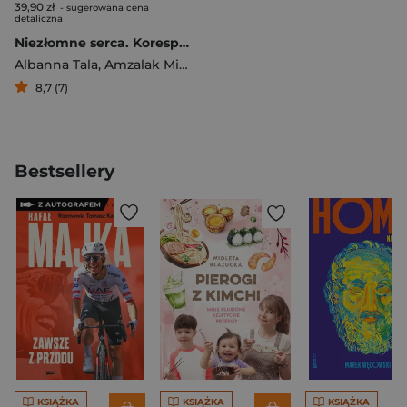
39,90 zł
- sugerowana cena
detaliczna
Niezłomne serca. Korespondencja między dwiema studentkami z Gazy i z Izraela
Albanna Tala
,
Amzalak Miechelle
8,7 (7)
Bestsellery
KSIĄŻKA
KSIĄŻKA
KSIĄŻKA