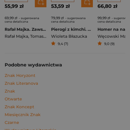
55,99 zł
53,59 zł
66,80 zł
69,99 zł
79,99 zł
99,99 zł
- sugerowana
- sugerowana
- sugerowa
cena detaliczna
cena detaliczna
cena detaliczna
Rafał Majka. Zawsze z przodu. Rozmawia Tomasz Kalemba - książka z autografem
Pierogi z kimchi. Moje ulubione azjatyckie przepisy
Rafał Majka
,
Tomasz Kalemba
Wioleta Błazucka
Węcowski Mar
9,4 (7)
9,0 (9)
Podobne wydawnictwa
Znak Horyzont
Znak Literanova
Znak
Otwarte
Znak Koncept
Miesięcznik Znak
Czarne