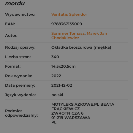
mordu
Wydawnictwo:
Veritatis Splendor
EAN:
9788367135009
Sommer Tomasz
,
Marek Jan
Autor:
Chodakiewicz
Rodzaj oprawy:
Okładka broszurowa (miękka)
Liczba stron:
340
Format:
14.5x20.5cm
Rok wydania:
2022
Data premiery:
2021-12-02
Język wydania:
polski
MOTYLEKSIAZKOWE.PL BEATA
FRĄCKIEWICZ
Podmiot
ZWROTNICZA 6
odpowiedzialny:
01-219 WARSZAWA
PL