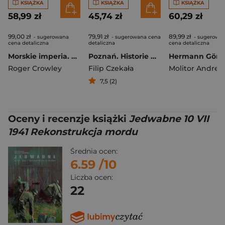
KSIĄŻKA
KSIĄŻKA
KSIĄŻKA
58,99 zł
45,74 zł
60,29 zł
99,00 zł
79,91 zł
89,99 zł
- sugerowana
- sugerowana cena
- sugerowa
cena detaliczna
detaliczna
cena detaliczna
Morskie imperia. Batalia o panowanie na Morzu Śródziemnym 1521-1580
Poznań. Historie nieznane i zapomniane
Roger Crowley
Filip Czekała
Molitor Andrea
7,5 (2)
Oceny i recenzje książki
Jedwabne 10 VII
1941 Rekonstrukcja mordu
Średnia ocen:
6.59
/10
Liczba ocen:
22