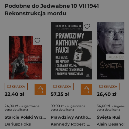
Podobne do Jedwabne 10 VII 1941
Rekonstrukcja mordu
KSIĄŻKA
KSIĄŻKA
KSIĄŻKA
22,40 zł
57,35 zł
26,40 zł
24,90 zł
99,90 zł
34,00 zł
- sugerowana
- sugerowana
- sugerowa
cena detaliczna
cena detaliczna
cena detaliczna
Starcie Polski Wrzesień 1939
Prawdziwy Anthony Fauci Bill Gates, Big Pharma i globalna wojna przeciwko demokracji i zdrowiu publicznemu
Święta Ruś
Dariusz Foks
Kennedy Robert E.
Alain Besancon