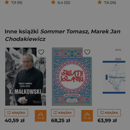
7,9 (15)
6,4 (32)
7,6 (26)
Inne książki
Sommer Tomasz, Marek Jan
Chodakiewicz
KSIĄŻKA
KSIĄŻKA
KSIĄŻKA
40,59 zł
68,25 zł
63,99 zł