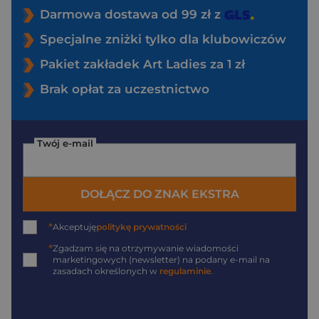
Darmowa dostawa od 99 zł z
Specjalne zniżki tylko dla klubowiczów
Pakiet zakładek Art Ladies za 1 zł
Brak opłat za uczestnictwo
Twój e-mail
DOŁĄCZ DO ZNAK EKSTRA
*
Akceptuję
politykę prywatności
*
Zgadzam się na otrzymywanie wiadomości
marketingowych (newsletter) na podany
e-mail
na
zasadach określonych w
regulaminie
.