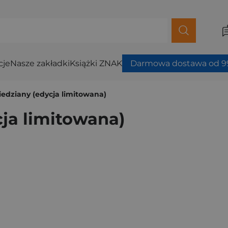
cje
Nasze zakładki
Książki ZNAK
Darmowa dostawa od 99
iedziany (edycja limitowana)
cja limitowana)