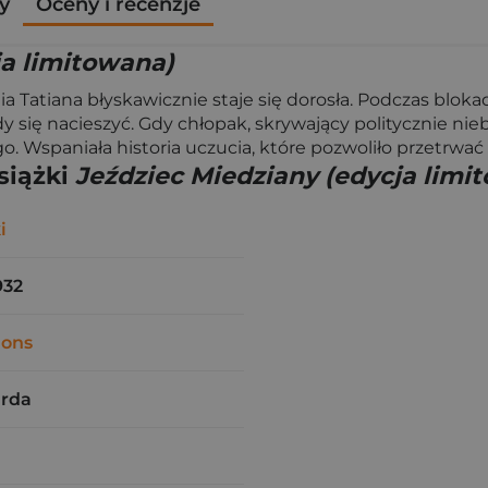
y
Oceny i recenzje
ja limitowana)
 Tatiana błyskawicznie staje się dorosła. Podczas blokad
y się nacieszyć. Gdy chłopak, skrywający politycznie nie
go. Wspaniała historia uczucia, które pozwoliło przetrwa
siążki
Jeździec Miedziany (edycja limi
i
932
mons
arda