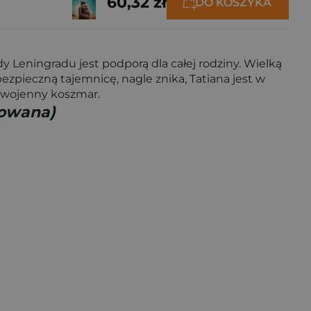
60,32 zł
DO KOSZYKA
y Leningradu jest podporą dla całej rodziny. Wielką
bezpieczną tajemnicę, nagle znika, Tatiana jest w
ć wojenny koszmar.
towana)