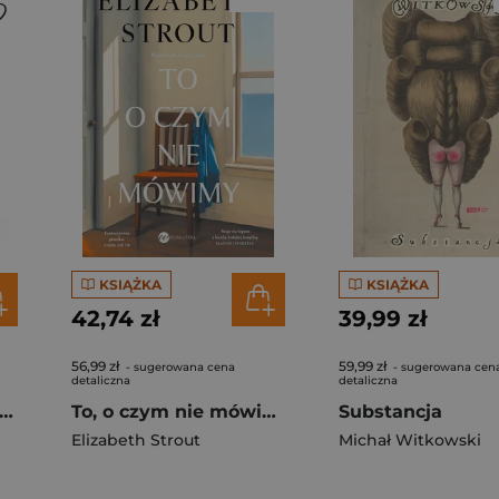
KSIĄŻKA
KSIĄŻKA
42,74 zł
39,99 zł
56,99 zł
59,99 zł
- sugerowana cena
- sugerowana cen
detaliczna
detaliczna
ami krzyczą sarny (wyd. 2026, barwione brzegi)
To, o czym nie mówimy
Substancja
Elizabeth Strout
Michał Witkowski