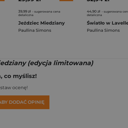
39,99 zł
44,90 zł
- sugerowana cena
- sugerowana ce
detaliczna
detaliczna
Jeździec Miedziany
Światło w Lavell
Paullina Simons
Paullina Simons
edziany (edycja limitowana)
 co myślisz!
ostaw ocenę!
 ABY DODAĆ OPINIĘ