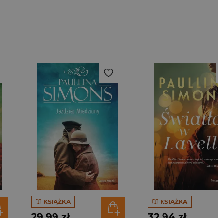
KSIĄŻKA
KSIĄŻKA
29,99 zł
32,94 zł