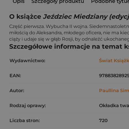
Opis
Szczegóły produktu
Podobne tytuł
O książce
Jeździec Miedziany (edyc
Część pierwsza. Wybucha II wojna. Siedemnastoletnia
miłością do Aleksandra, młodego oficera, nie ma kied
ciąży i udaje się w głąb Rosji, by odnaleźć ukochane
Szczegółowe informacje na temat k
Wydawnictwo:
Świat Książk
EAN:
9788382892
Autor:
Paullina Si
Rodzaj oprawy:
Okładka tw
Liczba stron:
720