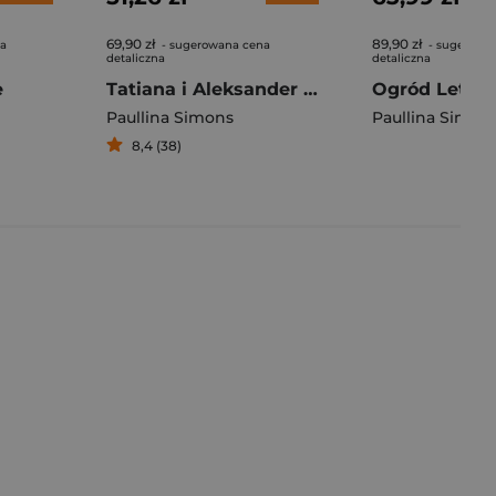
69,90 zł
89,90 zł
na
- sugerowana cena
- sugerowa
detaliczna
detaliczna
e
Tatiana i Aleksander (edycja limitowana)
Ogród Letni
Paullina Simons
Paullina Simon
8,4 (38)