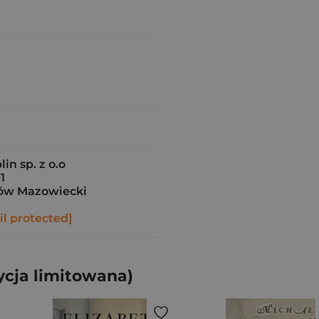
in sp. z o.o
1
ów Mazowiecki
l protected]
ycja limitowana)