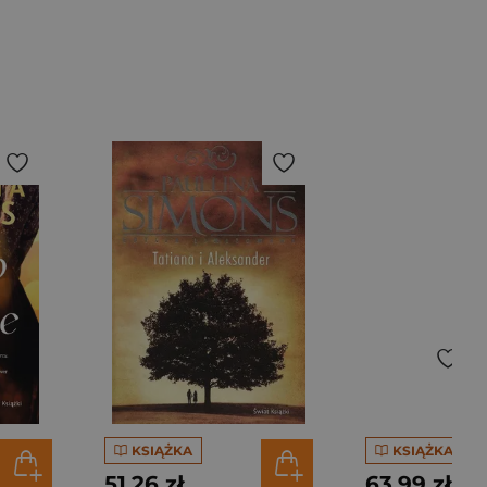
KSIĄŻKA
KSIĄŻKA
51,26 zł
63,99 zł