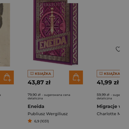
KSIĄŻKA
KSIĄŻKA
43,87 zł
41,99 zł
79,90 zł
59,99 zł
a
- sugerowana cena
- sugerowan
detaliczna
detaliczna
Eneida
Migracje wyd
Publiusz Wergiliusz
Charlotte McC
6,9 (1031)