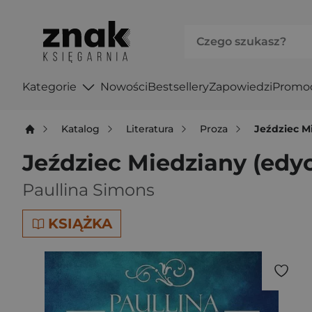
Kategorie
Nowości
Bestsellery
Zapowiedzi
Promo
Katalog
Literatura
Proza
Jeździec M
Jeździec Miedziany (edy
Paullina Simons
KSIĄŻKA