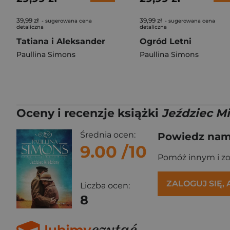
39,99 zł
39,99 zł
- sugerowana cena
- sugerowana cena
detaliczna
detaliczna
Tatiana i Aleksander
Ogród Letni
Paullina Simons
Paullina Simons
Oceny i recenzje książki
Jeździec Mi
Średnia ocen:
Powiedz nam,
9.00
/10
Pomóż innym i z
ZALOGUJ SIĘ,
Liczba ocen:
8