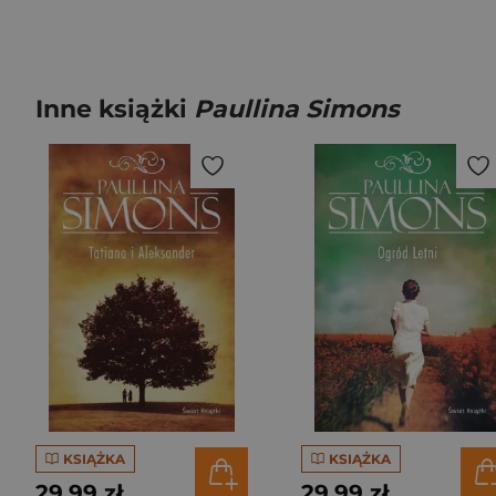
Inne książki
Paullina Simons
KSIĄŻKA
KSIĄŻKA
29,99 zł
29,99 zł