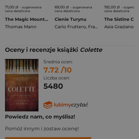
71,00 zł
69,00 zł
192,00 zł
- sugerowana
- sugerowana
- sugerow
cena detaliczna
cena detaliczna
cena detaliczna
The Magic Mountain
Cienie Turynu
The Sistine Ch
Thomas Mann
Carlo Fruttero
,
Franco Lucentini
Asia Graziano
Oceny i recenzje książki
Colette
Średnia ocen:
7.72
/10
Liczba ocen:
5480
Powiedz nam, co myślisz!
Pomóż innym i zostaw ocenę!