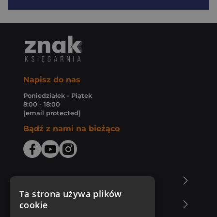
Napisz do nas
Poniedziałek - Piątek
8:00 - 18:00
[email protected]
Bądź z nami na bieżąco
O Księgarni Znak
Ta strona używa plików
cookie
Zakupy u nas