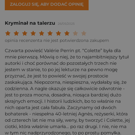
ZALOGUJ SIĘ, ABY DODAĆ OPINIĘ
Kryminał na talerzu
26/05/2025
Twoja ocena: Beznadziejna 1/10"
Twoja ocena: Bardzo słaba 2/10"
Twoja ocena: Słaba 3/10"
Twoja ocena: Może być 4/10"
Twoja ocena: Przeciętna 5/10"
Twoja ocena: Dobra 6/10"
Twoja ocena: Bardzo dobra 7/10"
Twoja ocena: Rewelacyjna 8/10
Twoja ocena: Wybitna 9/10
Twoja ocena: Arcydzieło
opinia recenzenta nie jest potwierdzona zakupem
Czwarta powieść Valérie Perrin pt. “Colette” była dla
mnie pierwszą. Mówią o niej, że to najambitniejszy tytuł
autorki i choć porównać do pozostałych trzech nie
jestem w stanie, to po jej lekturze na pewno mogę
przyznać, że jest to powieść w swojej prostocie
zaskakująca. Niepozorna, niespieszna, wydałaby się, że
codzienna. A nagle okazuje się całkowicie odwrotnie -
jest to proza mocna, dosadna, niosąca bardziej dużo
skrajnych emocji. I historii ludzkich, bo to właśnie na
nich oparta jest cała fabuła. Zaczynamy od dwóch
bohaterek - niespełna 40-letniej Agnès, reżyserki, która
od czterech lat nie ma siły, weny, by tworzyć i Colette, jej
ciotki, która właśnie umarła… po raz drugi. I nie, nie ma
w tym nic nadprzyrodzonego, to po prostu pomyłka.