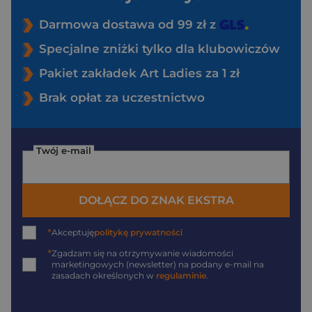
Darmowa dostawa od 99 zł z
Specjalne zniżki tylko dla klubowiczów
Pakiet zakładek Art Ladies za 1 zł
Brak opłat za uczestnictwo
Twój e-mail
DOŁĄCZ DO ZNAK EKSTRA
*
Akceptuję
politykę prywatności
*
Zgadzam się na otrzymywanie wiadomości
marketingowych (newsletter) na podany
e-mail
na
zasadach określonych w
regulaminie
.