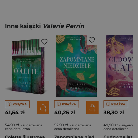
Inne książki
Valerie Perrin
KSIĄŻKA
KSIĄŻKA
KSIĄŻKA
41,54 zł
40,25 zł
38,30 zł
54,90 zł
52,90 zł
49,90 zł
- sugerowana
- sugerowana
- sugerowa
cena detaliczna
cena detaliczna
cena detaliczna
Colette (ilustrowane brzegi)
Zapomniane niedziele
Cudowne lata