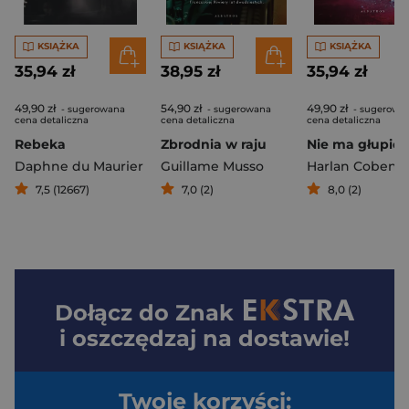
KSIĄŻKA
KSIĄŻKA
KSIĄŻKA
35,94 zł
38,95 zł
35,94 zł
49,90 zł
54,90 zł
49,90 zł
- sugerowana
- sugerowana
- sugerowa
cena detaliczna
cena detaliczna
cena detaliczna
Rebeka
Zbrodnia w raju
Daphne du Maurier
Guillame Musso
Harlan Coben
7,5 (12667)
7,0 (2)
8,0 (2)
Dołącz do
Znak
i oszczędzaj na dostawie!
Twoje korzyści: