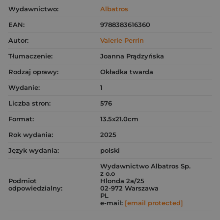
Wydawnictwo:
Albatros
EAN:
9788383616360
Autor:
Valerie Perrin
Tłumaczenie:
Joanna Prądzyńska
Rodzaj oprawy:
Okładka twarda
Wydanie:
1
Liczba stron:
576
Format:
13.5x21.0cm
Rok wydania:
2025
Język wydania:
polski
Wydawnictwo Albatros Sp.
z o.o
Podmiot
Hlonda 2a/25
odpowiedzialny:
02-972 Warszawa
PL
e-mail:
[email protected]