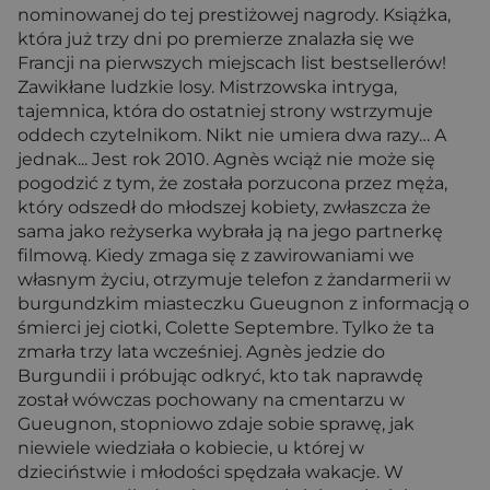
nominowanej do tej prestiżowej nagrody. Książka,
która już trzy dni po premierze znalazła się we
Francji na pierwszych miejscach list bestsellerów!
Zawikłane ludzkie losy. Mistrzowska intryga,
tajemnica, która do ostatniej strony wstrzymuje
oddech czytelnikom. Nikt nie umiera dwa razy… A
jednak... Jest rok 2010. Agnès wciąż nie może się
pogodzić z tym, że została porzucona przez męża,
który odszedł do młodszej kobiety, zwłaszcza że
sama jako reżyserka wybrała ją na jego partnerkę
filmową. Kiedy zmaga się z zawirowaniami we
własnym życiu, otrzymuje telefon z żandarmerii w
burgundzkim miasteczku Gueugnon z informacją o
śmierci jej ciotki, Colette Septembre. Tylko że ta
zmarła trzy lata wcześniej. Agnès jedzie do
Burgundii i próbując odkryć, kto tak naprawdę
został wówczas pochowany na cmentarzu w
Gueugnon, stopniowo zdaje sobie sprawę, jak
niewiele wiedziała o kobiecie, u której w
dzieciństwie i młodości spędzała wakacje. W