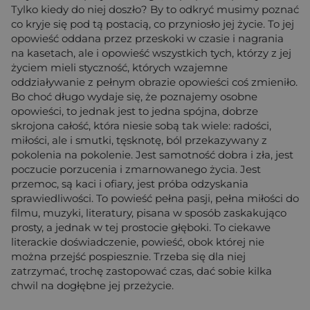
Tylko kiedy do niej doszło? By to odkryć musimy poznać
co kryje się pod tą postacią, co przyniosło jej życie. To jej
opowieść oddana przez przeskoki w czasie i nagrania
na kasetach, ale i opowieść wszystkich tych, którzy z jej
życiem mieli styczność, których wzajemne
oddziaływanie z pełnym obrazie opowieści coś zmieniło.
Bo choć długo wydaje się, że poznajemy osobne
opowieści, to jednak jest to jedna spójna, dobrze
skrojona całość, która niesie sobą tak wiele: radości,
miłości, ale i smutki, tęsknotę, ból przekazywany z
pokolenia na pokolenie. Jest samotność dobra i zła, jest
poczucie porzucenia i zmarnowanego życia. Jest
przemoc, są kaci i ofiary, jest próba odzyskania
sprawiedliwości. To powieść pełna pasji, pełna miłości do
filmu, muzyki, literatury, pisana w sposób zaskakująco
prosty, a jednak w tej prostocie głęboki. To ciekawe
literackie doświadczenie, powieść, obok której nie
można przejść pospiesznie. Trzeba się dla niej
zatrzymać, trochę zastopować czas, dać sobie kilka
chwil na dogłębne jej przeżycie.