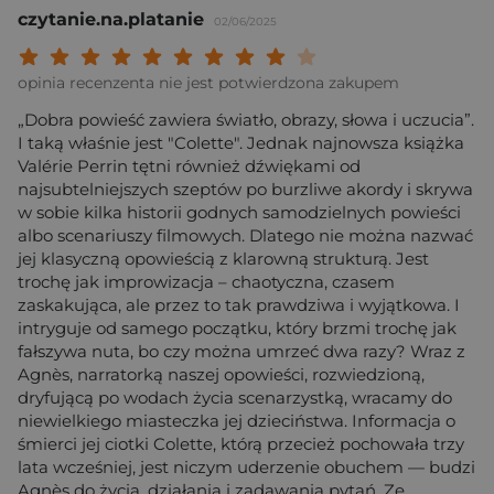
czytanie.na.platanie
02/06/2025
Twoja ocena: Beznadziejna 1/10"
Twoja ocena: Bardzo słaba 2/10"
Twoja ocena: Słaba 3/10"
Twoja ocena: Może być 4/10"
Twoja ocena: Przeciętna 5/10"
Twoja ocena: Dobra 6/10"
Twoja ocena: Bardzo dobra 7/10"
Twoja ocena: Rewelacyjna 8/10
Twoja ocena: Wybitna 9/10
Twoja ocena: Arcydzieło
opinia recenzenta nie jest potwierdzona zakupem
„Dobra powieść zawiera światło, obrazy, słowa i uczucia”.
I taką właśnie jest "Colette". Jednak najnowsza książka
Valérie Perrin tętni również dźwiękami od
najsubtelniejszych szeptów po burzliwe akordy i skrywa
w sobie kilka historii godnych samodzielnych powieści
albo scenariuszy filmowych. Dlatego nie można nazwać
jej klasyczną opowieścią z klarowną strukturą. Jest
trochę jak improwizacja – chaotyczna, czasem
zaskakująca, ale przez to tak prawdziwa i wyjątkowa. I
intryguje od samego początku, który brzmi trochę jak
fałszywa nuta, bo czy można umrzeć dwa razy? Wraz z
Agnès, narratorką naszej opowieści, rozwiedzioną,
dryfującą po wodach życia scenarzystką, wracamy do
niewielkiego miasteczka jej dzieciństwa. Informacja o
śmierci jej ciotki Colette, którą przecież pochowała trzy
lata wcześniej, jest niczym uderzenie obuchem — budzi
Agnès do życia, działania i zadawania pytań. Ze