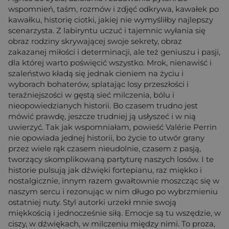
wspomnień, taśm, rozmów i zdjęć odkrywa, kawałek po
kawałku, historię ciotki, jakiej nie wymyśliłby najlepszy
scenarzysta. Z labiryntu uczuć i tajemnic wyłania się
obraz rodziny skrywającej swoje sekrety, obraz
zakazanej miłości i determinacji, ale też geniuszu i pasji,
dla której warto poświęcić wszystko. Mrok, nienawiść i
szaleństwo kładą się jednak cieniem na życiu i
wyborach bohaterów, splatając losy przeszłości i
teraźniejszości w gęstą sieć milczenia, bólu i
nieopowiedzianych historii. Bo czasem trudno jest
mówić prawdę, jeszcze trudniej ją usłyszeć i w nią
uwierzyć. Tak jak wspomniałam, powieść Valérie Perrin
nie opowiada jednej historii, bo życie to utwór grany
przez wiele rąk czasem nieudolnie, czasem z pasją,
tworzący skomplikowaną partyturę naszych losów. I te
historie pulsują jak dźwięki fortepianu, raz miękko i
nostalgicznie, innym razem gwałtownie moszcząc się w
naszym sercu i rezonując w nim długo po wybrzmieniu
ostatniej nuty. Styl autorki urzekł mnie swoją
miękkością i jednocześnie siłą. Emocje są tu wszędzie, w
ciszy, w dźwiękach, w milczeniu między nimi. To proza,