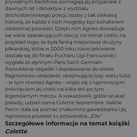
prywatnym śledztwie pomagają jej przyjaciele z
dawnych lat i detektyw z wydziału
dochodzeniowego policji, osoby z tak ciekawą
historią, że każde z nich mogłoby być bohaterem
oddzielnej powieści. Dzięki nim Agnès dowiaduje
się wiele zaskakujących rzeczy na temat ciotki, na
przykład tego, że była fanką miejscowej drużyny
piłkarskiej, która w 2000 roku nieoczekiwanie
dostała się do finału Pucharu Ligi Francuskiej i
wygrała ze słynnym Paris Saint-Germain.
Rozwikłanie zagadki i dopasowanie do siebie
fragmentów układanki, obejmującej losy wielu ludzi
– w tym również Agnès – wiąże się z tajemniczym
zniknięciem jej ciotki na kilka dni po tym
legendarnym meczu. A wskazówek, gdzie szukać
prawdy, udzieli sama Colette Septembre. Valérie
Perrin dała się poznać znakomita gawędziarka i jej
najnowsza powieść to potwierdza. „Elle”
Szczegółowe informacje na temat książki
Colette