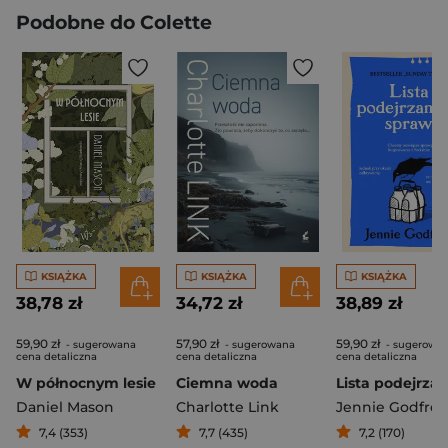
Podobne do Colette
KSIĄŻKA
KSIĄŻKA
KSIĄŻKA
38,78 zł
34,72 zł
38,89 zł
59,90 zł
57,90 zł
59,90 zł
- sugerowana
- sugerowana
- sugerowa
cena detaliczna
cena detaliczna
cena detaliczna
W północnym lesie
Ciemna woda
Daniel Mason
Charlotte Link
Jennie Godfrey
7,4 (353)
7,7 (435)
7,2 (170)