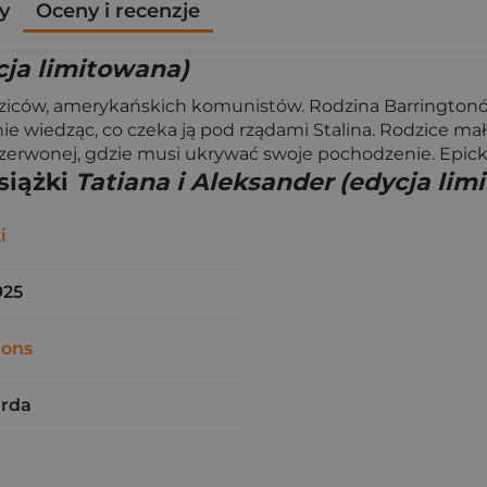
y
Oceny i recenzje
cja limitowana)
dziców, amerykańskich komunistów. Rodzina Barringtonów
ie wiedząc, co czeka ją pod rządami Stalina. Rodzice ma
i Czerwonej, gdzie musi ukrywać swoje pochodzenie. Epicka
siążki
Tatiana i Aleksander (edycja lim
i
925
mons
arda