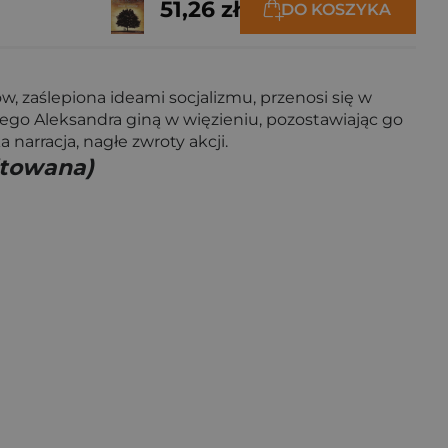
51,26 zł
DO KOSZYKA
, zaślepiona ideami socjalizmu, przenosi się w
łego Aleksandra giną w więzieniu, pozostawiając go
 narracja, nagłe zwroty akcji.
itowana)