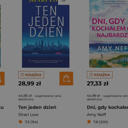
KSIĄŻKA
KSIĄŻKA
28,99 zł
27,33 zł
44,90 zł
44,99 zł
- sugerowana cena
- sugerowana cen
detaliczna
detaliczna
tu
Ten jeden dzień
Shari Low
Amy Neff
7,5 (154)
7,8 (200)