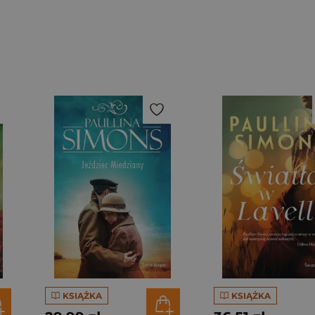
KSIĄŻKA
KSIĄŻKA