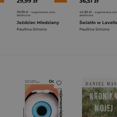
29,99 zł
36,51 zł
39,99 zł
44,90 zł
- sugerowana cena
- sugerowana ce
detaliczna
detaliczna
Jeździec Miedziany
Światło w Lavell
Paullina Simons
Paullina Simons