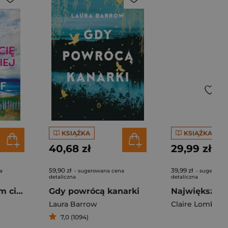
KSIĄŻKA
KSIĄŻKA
40,68 zł
29,99 zł
59,90 zł
39,99 zł
a
- sugerowana cena
- sugerowan
detaliczna
detaliczna
Dni, gdy kochałem cię najbardziej
Gdy powrócą kanarki
Laura Barrow
Claire Lombard
7,0 (1094)