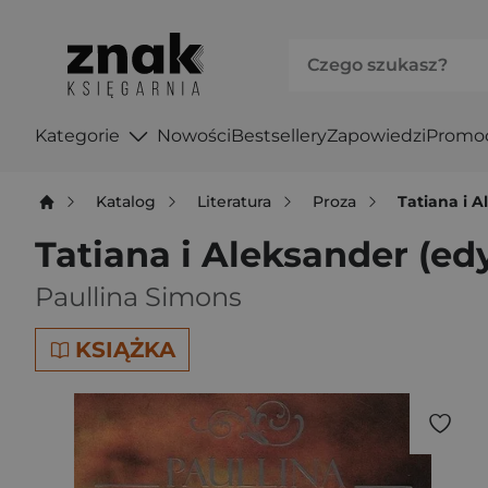
Kategorie
Nowości
Bestsellery
Zapowiedzi
Promo
Katalog
Literatura
Proza
Tatiana i 
Tatiana i Aleksander (ed
Paullina Simons
KSIĄŻKA