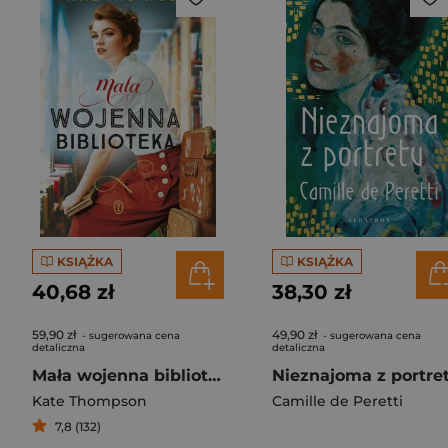
KSIĄŻKA
KSIĄŻKA
40,68 zł
38,30 zł
59,90 zł
49,90 zł
- sugerowana cena
- sugerowana cena
detaliczna
detaliczna
Mała wojenna biblioteka
Nieznajoma z portre
Kate Thompson
Camille de Peretti
7,8 (132)