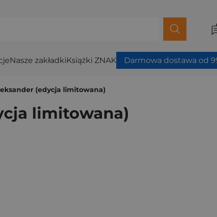
cje
Nasze zakładki
Książki ZNAK
Darmowa dostawa od 99
Aleksander (edycja limitowana)
ycja limitowana)