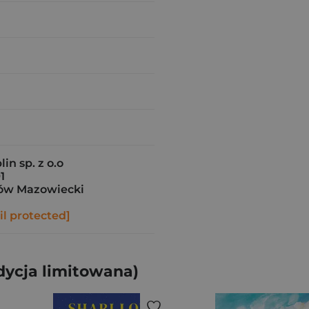
in sp. z o.o
1
ów Mazowiecki
l protected]
dycja limitowana)