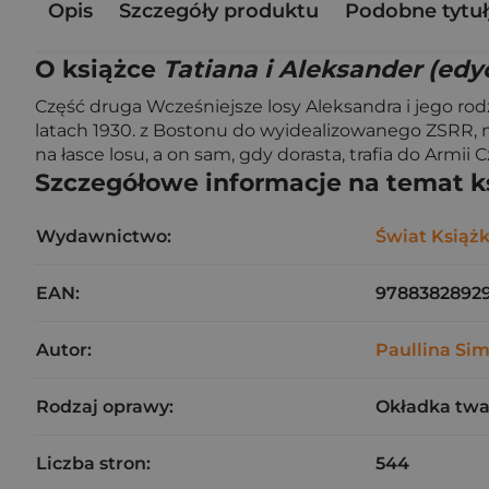
Opis
Szczegóły produktu
Podobne tytuł
O książce
Tatiana i Aleksander (edy
Część druga Wcześniejsze losy Aleksandra i jego ro
latach 1930. z Bostonu do wyidealizowanego ZSRR, n
na łasce losu, a on sam, gdy dorasta, trafia do Armi
Szczegółowe informacje na temat k
Wydawnictwo:
Świat Książk
EAN:
9788382892
Autor:
Paullina Si
Rodzaj oprawy:
Okładka tw
Liczba stron:
544