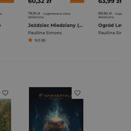
60,32 zł
63,99 zł
79,91 zł
89,90 zł
na
- sugerowana cena
- sugerowa
detaliczna
detaliczna
e
Jeździec Miedziany (edycja limitowana)
Ogród Letni
Paullina Simons
Paullina Simon
9,0 (8)