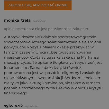
ZALOGUJ SIĘ, ABY DODAĆ OPINIĘ
monika_trela
16/05/2019
opinia recenzenta nie jest potwierdzona zakupem
Autorowi doskonale udało się sportretować greckie
społeczeństwo, którego świat diametralnie się zmienił
po wybuchu kryzysu. Miałam okazję przebywać w
tamtym czasie w Grecji i obserować zachowanie
mieszkańców. Czytając teraz książkę pana Markarisa
muszę przyzać, że opisane tło głównych wydarzeń jest
fenomenalne. Sama fabuła książki również
poprowadzona jest w sposób inteligentny i zaskakuje
nieoczekiwanymi zwrotami akcji. Serdecznie polecam
nie tylko jako lekturę kryminalną, ale także w ramach
poznania codziennego życia Greków w obliczu kryzysu
finansowego.
sylwia.92
16/05/2019