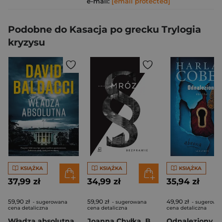
e-mail:
[email protected]
Podobne do Kasacja po grecku Trylogia
kryzysu
KSIĄŻKA
KSIĄŻKA
KSIĄŻKA
37,99 zł
34,99 zł
35,94 zł
59,90 zł
59,90 zł
49,90 zł
- sugerowana
- sugerowana
- sugerowa
cena detaliczna
cena detaliczna
cena detaliczna
Władza absolutna
Joanna Chyłka. Bezprawie. Wydanie specjalne
Odnaleziony