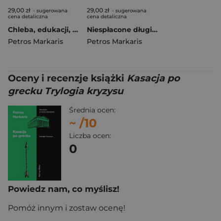
29,00 zł
29,00 zł
- sugerowana
- sugerowana
cena detaliczna
cena detaliczna
Chleba, edukacji, wolności Trylogia kryzysu. Tom 3
Niespłacone długi Trylogia kryzysu
Petros Markaris
Petros Markaris
Oceny i recenzje książki
Kasacja po
grecku Trylogia kryzysu
Średnia ocen:
~
/10
Liczba ocen:
0
Powiedz nam, co myślisz!
Pomóż innym i zostaw ocenę!