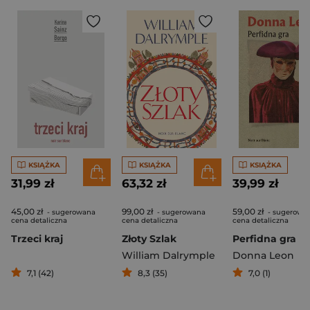
KSIĄŻKA
KSIĄŻKA
KSIĄŻKA
31,99 zł
63,32 zł
39,99 zł
45,00 zł
99,00 zł
59,00 zł
- sugerowana
- sugerowana
- sugerowa
cena detaliczna
cena detaliczna
cena detaliczna
Trzeci kraj
Złoty Szlak
William Dalrymple
Donna Leon
7,1 (42)
8,3 (35)
7,0 (1)