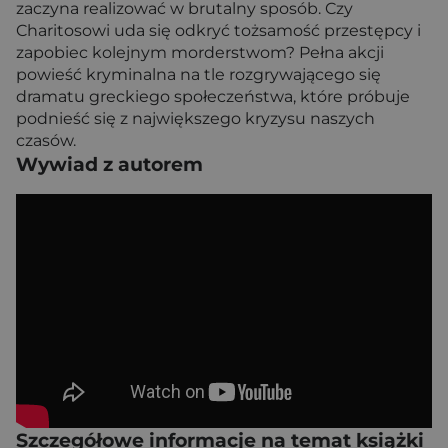
zaczyna realizować w brutalny sposób. Czy
Charitosowi uda się odkryć tożsamość przestępcy i
zapobiec kolejnym morderstwom? Pełna akcji
powieść kryminalna na tle rozgrywającego się
dramatu greckiego społeczeństwa, które próbuje
podnieść się z największego kryzysu naszych
czasów.
Wywiad z autorem
Szczegółowe informacje na temat książki