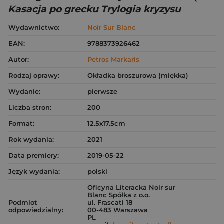
Kasacja po grecku Trylogia kryzysu
Wydawnictwo:
Noir Sur Blanc
EAN:
9788373926462
Autor:
Petros Markaris
Rodzaj oprawy:
Okładka broszurowa (miękka)
Wydanie:
pierwsze
Liczba stron:
200
Format:
12.5x17.5cm
Rok wydania:
2021
Data premiery:
2019-05-22
Język wydania:
polski
Oficyna Literacka Noir sur
Blanc Spółka z o.o.
Podmiot
ul. Frascati 18
odpowiedzialny:
00-483 Warszawa
PL