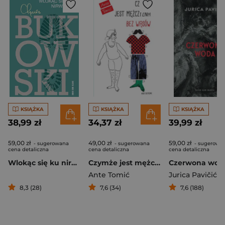
KSIĄŻKA
KSIĄŻKA
KSIĄŻKA
38,99 zł
34,37 zł
39,99 zł
59,00 zł
49,00 zł
59,00 zł
- sugerowana
- sugerowana
- sugerowa
cena detaliczna
cena detaliczna
cena detaliczna
Wlokąc się ku nirwanie
Czymże jest mężczyzna bez wąsów
Czerwona wod
Ante Tomić
Jurica Pavičić
8,3 (28)
7,6 (34)
7,6 (188)