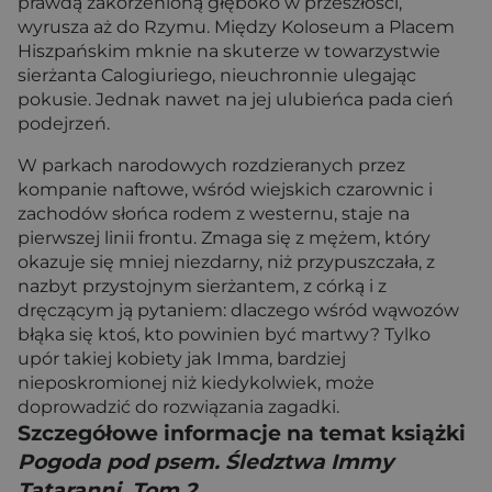
prawdą zakorzenioną głęboko w przeszłości,
wyrusza aż do Rzymu. Między Koloseum a Placem
Hiszpańskim mknie na skuterze w towarzystwie
sierżanta Calogiuriego, nieuchronnie ulegając
pokusie. Jednak nawet na jej ulubieńca pada cień
podejrzeń.
W parkach narodowych rozdzieranych przez
kompanie naftowe, wśród wiejskich czarownic i
zachodów słońca rodem z westernu, staje na
pierwszej linii frontu. Zmaga się z mężem, który
okazuje się mniej niezdarny, niż przypuszczała, z
nazbyt przystojnym sierżantem, z córką i z
dręczącym ją pytaniem: dlaczego wśród wąwozów
błąka się ktoś, kto powinien być martwy? Tylko
upór takiej kobiety jak Imma, bardziej
nieposkromionej niż kiedykolwiek, może
doprowadzić do rozwiązania zagadki.
Szczegółowe informacje na temat książki
Pogoda pod psem. Śledztwa Immy
Tataranni. Tom 2