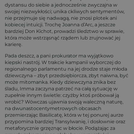
dystansu do siebie a jednocześnie zwyczajna w
swojej niezwykłości; unika ckliwych sentymentów,
nie przejmuje się nadwagą, nie znosi plotek ani
kobiecej intuicji. Trochę Joanna d’Arc, a jeszcze
bardziej Don Kichot, prowadzi śledztwo w sprawie,
która może wstrząsnąć rządem lub zrujnować jej
karierę.
Pada deszcz, a pani prokurator ma wyjątkowo
kiepski nastrój. W trakcie kampanii wyborczej do
regionalnego parlamentu na jej drodze staje młoda
dziewczyna – zbyt przedsiębiorcza, zbyt naiwna, być
może mitomanka. Kiedy dziewczyna znika bez
śladu, Imma zaczyna patrzeć na całą sytuację w
zupełnie innym świetle: czyżby ktoś próbował ją
wrobić? Wówczas ujawnia swoją waleczną naturę,
na dwunastocentymetrowych obcasach
przemierzając Basilicatę, która w tej ponurej aurze
przypomina bardziej Transylwanię, i dosłownie oraz
metaforycznie grzęznąc w błocie. Podążając za