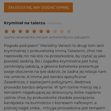
ZALOGUJ SIĘ, ABY DODAĆ OPINIĘ
Kryminał na talerzu
09/07/2025
Twoja ocena: Beznadziejna 1/10"
Twoja ocena: Bardzo słaba 2/10"
Twoja ocena: Słaba 3/10"
Twoja ocena: Może być 4/10"
Twoja ocena: Przeciętna 5/10"
Twoja ocena: Dobra 6/10"
Twoja ocena: Bardzo dobra 7/10"
Twoja ocena: Rewelacyjna 8/10
Twoja ocena: Wybitna 9/10
Twoja ocena: Arcydzieło
opinia recenzenta nie jest potwierdzona zakupem
Pogoda pod psem” Marioliny Venezii to drugi tom serii
kryminalnej z prokuratorką Immą Tataranni, choć tak
naprawdę nic nie stoi na przeszkodzie, by czytać ją jako
powieść osobną. Bo i zagadka kryminalna jest tutaj
zamkniętą całością, a główna bohaterka prezentuje
swoje otoczenie na tyle dobrze, że żadna jej relacja nam
nie umknie. A Imma jest bardzo specyficzna!
Zasadnicza, z aspiracjami policyjnymi, śledztwa
prowadzi bardzo aktywnie. W tym tomie mierzy się z
tematem nagabującej jej dziewczyny, która najpierw
usilnie chce, by prokuratorka zbadała powiązania
kandydata na burmistrza z biznesem naftowym, a
później nagle znika… Intryga prowadzona jest tempem