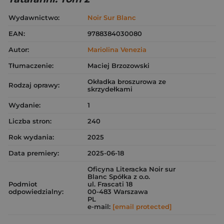
Wydawnictwo:
Noir Sur Blanc
EAN:
9788384030080
Autor:
Mariolina Venezia
Tłumaczenie:
Maciej Brzozowski
Okładka broszurowa ze
Rodzaj oprawy:
skrzydełkami
Wydanie:
1
Liczba stron:
240
Rok wydania:
2025
Data premiery:
2025-06-18
Oficyna Literacka Noir sur
Blanc Spółka z o.o.
Podmiot
ul. Frascati 18
odpowiedzialny:
00-483 Warszawa
PL
e-mail:
[email protected]