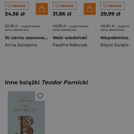
KSIĄŻKA
KSIĄŻKA
KSIĄŻKA
34,56 zł
31,86 zł
29,99 zł
52,99 zł
49,99 zł
49,90 zł
- sugerowana
- sugerowana
- sugerowa
cena detaliczna
cena detaliczna
cena detaliczna
W cieniu sosnowego lasu
Walc wiedeński
Anna Szczęsna
Paulina Rabczak
Edyta Świętek
Inne książki
Teodor Parnicki