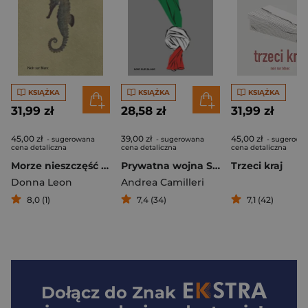
KSIĄŻKA
KSIĄŻKA
KSIĄŻKA
31,99 zł
28,58 zł
31,99 zł
45,00 zł
39,00 zł
45,00 zł
- sugerowana
- sugerowana
- sugerowa
cena detaliczna
cena detaliczna
cena detaliczna
Morze nieszczęść wyd. 2025
Prywatna wojna Samuelego
Trzeci kraj
Donna Leon
Andrea Camilleri
8,0 (1)
7,4 (34)
7,1 (42)
Dołącz do
Znak