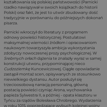
kształtowania się polskiej państwowości (Parnicki
rzadko nawiązywał w swoich książkach do historii
Polski) oraz fakt, że jest to utwór zbudowany dość
tradycyjnie w porównaniu do późniejszych dokonań
pisarza.
Parnicki wkroczył do literatury z programem
odnowy powieści historycznej. Postulatowi
maksymalnej wierności źródłom i opracowaniom
naukowym towarzyszyła ambicja wykorzystania
zdobyczy nowoczesnej prozy psychologicznej. W
Srebrnych orłach
dążenia te znalazły wyraz w samej
konstrukcji utworu, przypominającej nieco
Cudzoziemkę
Kuncewiczowej. Ciągłe opowiadanie
zastąpił montaż scen, opisywanych ze stosunkowo
niewielkiego dystansu. Autor posłużył się
trzecioosobową narracją personalną, główną
postacią powieści czyniąc Arona, wychowanka
papieża Sylwestra II, a później - opata klasztoru w
Tyńcu za rządów Bolesława Chrobrego. Wydarzenia
w roku 1015, poprzedzające wybuch kolejnej wojny