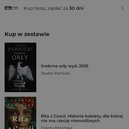
Kup teraz, zapłać za
30 dni
Kup w zestawie
Srebrne orły wyd. 2025
Teodor Parnicki
Rita z Cascii. Historia kobiety, dla której
nie ma rzeczy niemożliwych
Dorota Ponińska