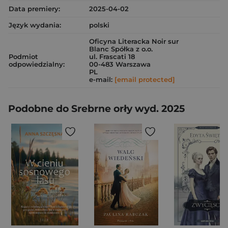
Data premiery:
2025-04-02
Język wydania:
polski
Oficyna Literacka Noir sur
Blanc Spółka z o.o.
Podmiot
ul. Frascati 18
odpowiedzialny:
00-483 Warszawa
PL
e-mail:
[email protected]
Podobne do Srebrne orły wyd. 2025