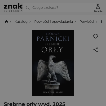
Czego szukasz?
Konto
Katalog
Powieści i opowiadania
Powieści
Sr
Srebrne orły wyd. 2025