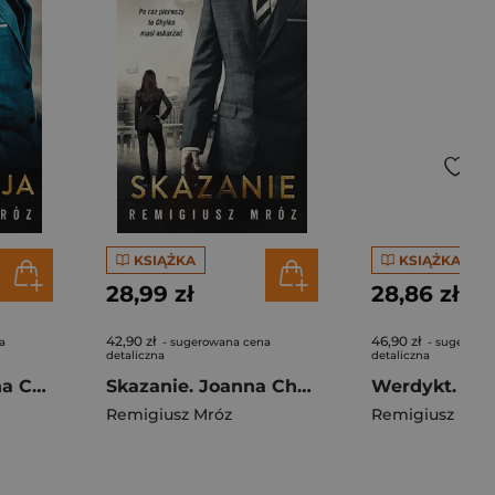
KSIĄŻKA
KSIĄŻKA
28,99 zł
28,86 zł
42,90 zł
46,90 zł
a
- sugerowana cena
- sugerowa
detaliczna
detaliczna
Egzekucja. Joanna Chyłka. Tom 14
Skazanie. Joanna Chyłka. Tom 15
Remigiusz Mróz
Remigiusz Mró