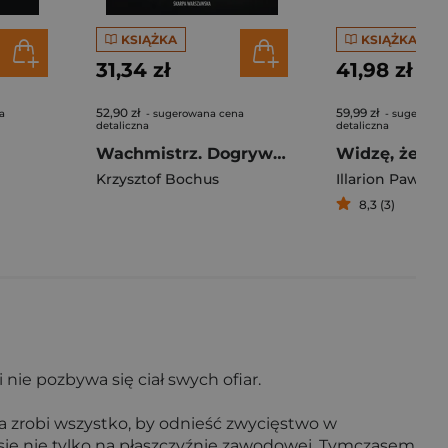
KSIĄŻKA
KSIĄŻKA
31,34 zł
41,98 zł
52,90 zł
59,99 zł
a
- sugerowana cena
- sugerowan
detaliczna
detaliczna
Wachmistrz. Dogrywka
Krzysztof Bochus
Illarion Pawliuk
8,3 (3)
nie pozbywa się ciał swych ofiar.
a zrobi wszystko, by odnieść zwycięstwo w
 się nie tylko na płaszczyźnie zawodowej. Tymczasem