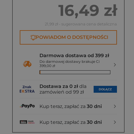
16,49 zł
21,99 zł
- sugerowana cena detaliczna
POWIADOM O DOSTĘPNOŚCI
Darmowa dostawa od 399 zł
Do darmowej dostawy brakuje Ci
399,00 zł
Dostawa za 0 zł
dla
DOŁĄCZ
zamówień od 99 zł
Kup teraz, zapłać za
30 dni
Kup teraz, zapłać za
30 dni