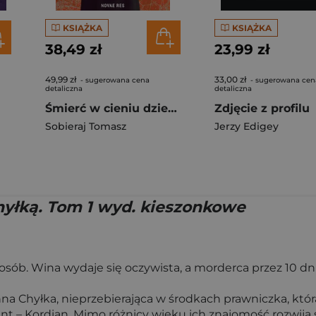
KSIĄŻKA
KSIĄŻKA
38,49 zł
23,99 zł
49,99 zł
33,00 zł
- sugerowana cena
- sugerowana cen
detaliczna
detaliczna
Śmierć w cieniu dziesięciu wież
Zdjęcie z profilu
Sobieraj Tomasz
Jerzy Edigey
Chyłką. Tom 1 wyd. kieszonkowe
ób. Wina wydaje się oczywista, a morderca przez 10 dni 
a Chyłka, nieprzebierająca w środkach prawniczka, któr
ant – Kordian. Mimo różnicy wieku ich znajomość rozwija