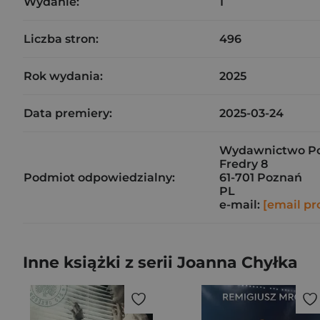
Wydanie:
1
Liczba stron:
496
Rok wydania:
2025
Data premiery:
2025-03-24
Wydawnictwo Pozn
Fredry 8
Podmiot odpowiedzialny:
61-701 Poznań
PL
e-mail:
[email pr
Inne książki z serii Joanna Chyłka