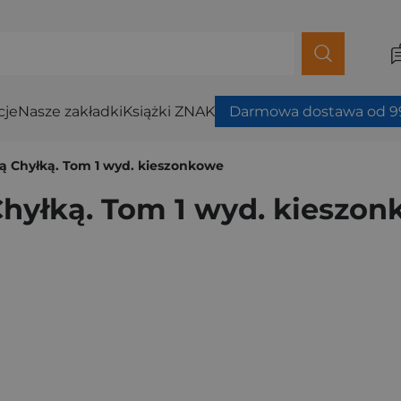
cje
Nasze zakładki
Książki ZNAK
Darmowa dostawa od 99
ną Chyłką. Tom 1 wyd. kieszonkowe
 Chyłką. Tom 1 wyd. kieszo