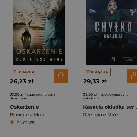
KSIĄŻKA
KSIĄŻKA
26,23 zł
29,33 zł
39,90 zł
39,90 zł
- sugerowana cena
- sugerowana cena
detaliczna
detaliczna
Oskarżenie
Kasacja
Remigiusz Mróz
Remigiusz Mróz
7,4 (12429)