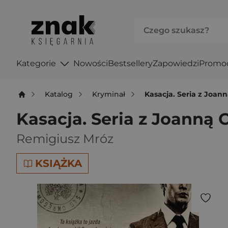
Kategorie
Nowości
Bestsellery
Zapowiedzi
Promo
Katalog
Kryminał
Kasacja. Seria z Joan
Kasacja. Seria z Joanną
Remigiusz Mróz
KSIĄŻKA