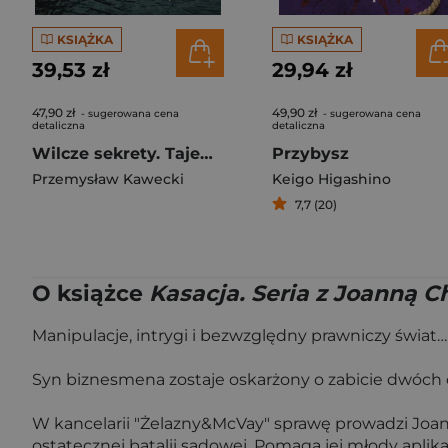
KSIĄŻKA
KSIĄŻKA
39,53 zł
29,94 zł
47,90 zł
49,90 zł
- sugerowana cena
- sugerowana cena
detaliczna
detaliczna
Wilcze sekrety. Tajemnice jeziora Omulew
Przybysz
Przemysław Kawecki
Keigo Higashino
7,7 (20)
O książce
Kasacja. Seria z Joanną 
Manipulacje, intrygi i bezwzględny prawniczy świat…
Syn biznesmena zostaje oskarżony o zabicie dwóch os
W kancelarii "Żelazny&McVay" sprawę prowadzi Joann
ostatecznej batalii sądowej. Pomaga jej młody aplik