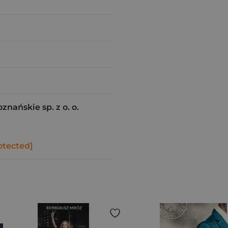
ańskie sp. z o. o.
otected]