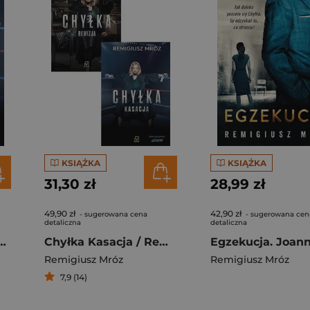
KSIĄŻKA
KSIĄŻKA
31,30 zł
28,99 zł
49,90 zł
42,90 zł
- sugerowana cena
- sugerowana cen
detaliczna
detaliczna
 okładka serialowa
Chyłka Kasacja / Rewizja Pakiet:
Remigiusz Mróz
Remigiusz Mróz
7,9 (14)