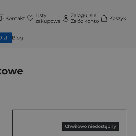
Listy
Zaloguj się
Kontakt
Koszyk
zakupowe
Załóż konto
 zł
Blog
nkowe
Chwilowo niedostępny