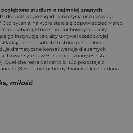
o pogłębione studium o najmniej znanych
odzi do drażliwego zagadnienia życia uczuciowego
Oto pytania, na które stara się odpowiedzieć Marco
żmi i osobami, które stan duchowny opuściły.
ą go instytucję tak, aby ukrywał część swojej
składają się na osobiste historie przepełnione
woduje dramatyczne konsekwencje dla samych
ki Uniwersytetu w Bergamo, uznany eseista,
, Quel che resta dei cattolici (Co pozostaje z
mancata (Kościól nieruchomy. Franciszek i nieudana
ks, miłość