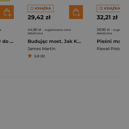
KSIĄŻKA
KSIĄŻKA
29,42 zł
32,21 zł
44,90 zł
39,90 zł
a
- sugerowana cena
- sugerowa
detaliczna
detaliczna
Skarbiec modlitw do Ducha Świętego wyd. 2026
Budując most. Jak Kościół katolicki i społeczność LGBT mogą nawiązać relację opartą na szacunku, współczuciu i delikatności
James Martin
Paweł Piotrows
6,8 (8)