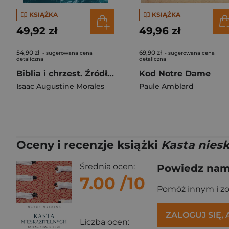
KSIĄŻKA
KSIĄŻKA
49,92 zł
49,96 zł
54,90 zł
69,90 zł
- sugerowana cena
- sugerowana cena
detaliczna
detaliczna
Biblia i chrzest. Źródło zbawienia
Kod Notre Dame
Isaac Augustine Morales
Paule Amblard
Oceny i recenzje książki
Kasta niesk
Średnia ocen:
Powiedz nam,
7.00
/10
Pomóż innym i z
ZALOGUJ SIĘ,
Liczba ocen: