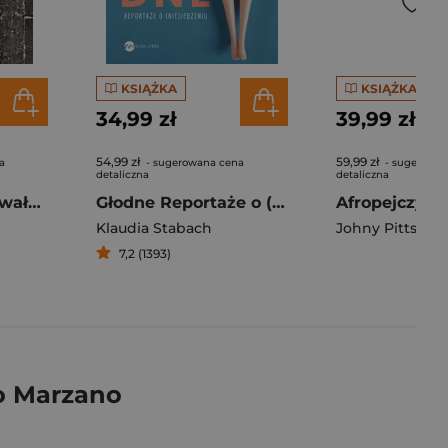
KSIĄŻKA
KSIĄŻKA
34,99 zł
39,99 zł
54,99 zł
59,99 zł
a
- sugerowana cena
- sugerowan
detaliczna
detaliczna
Ja łebków nie dawałem Procesy przed Żydowskim Sądem Społecznym
Głodne Reportaże o (nie)jedzeniu
Klaudia Stabach
Johny Pitts
7,2 (1393)
co Marzano