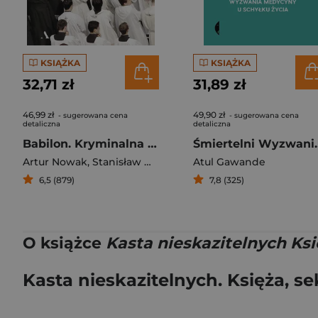
KSIĄŻKA
KSIĄŻKA
32,71 zł
31,89 zł
46,99 zł
49,90 zł
- sugerowana cena
- sugerowana cena
detaliczna
detaliczna
Babilon. Kryminalna historia kościoła
Śmiertelni Wyzwa
Artur Nowak
,
Stanisław Obirek
Atul Gawande
6,5 (879)
7,8 (325)
O książce
Kasta nieskazitelnych Ksi
Kasta nieskazitelnych. Księża, s