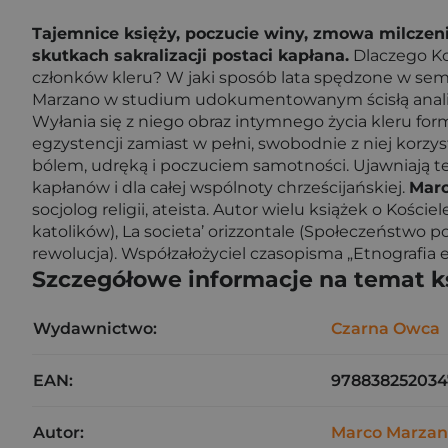
Tajemnice księży, poczucie winy, zmowa milczen
skutkach sakralizacji postaci kapłana.
Dlaczego Koś
członków kleru? W jaki sposób lata spędzone w semi
Marzano w studium udokumentowanym ścisłą analizą 
Wyłania się z niego obraz intymnego życia kleru fo
egzystencji zamiast w pełni, swobodnie z niej korzys
bólem, udręką i poczuciem samotności. Ujawniają 
kapłanów i dla całej wspólnoty chrześcijańskiej.
Mar
socjolog religii, ateista. Autor wielu książek o Kości
katolików), La societa’ orizzontale (Społeczeństwo p
rewolucja). Współzałożyciel czasopisma „Etnografia 
Szczegółowe informacje na temat k
Wydawnictwo:
Czarna Owca
EAN:
978838252034
Autor:
Marco Marza