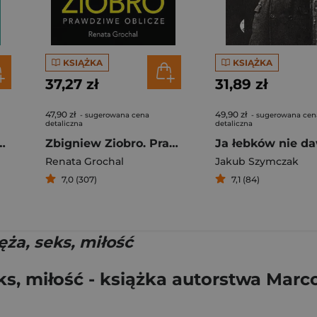
KSIĄŻKA
KSIĄŻKA
37,27 zł
31,89 zł
47,90 zł
49,90 zł
- sugerowana cena
- sugerowana cen
detaliczna
detaliczna
nia medycyny u schyłku życia
Zbigniew Ziobro. Prawdziwe oblicze
Renata Grochal
Jakub Szymczak
7,0 (307)
7,1 (84)
ęża, seks, miłość
eks, miłość - książka autorstwa Mar