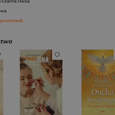
 Czarna Owca
awa
 protected]
stwo