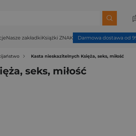
cje
Nasze zakładki
Książki ZNAK
Darmowa dostawa od 99
cijaństwo
Kasta nieskazitelnych Księża, seks, miłość
ięża, seks, miłość