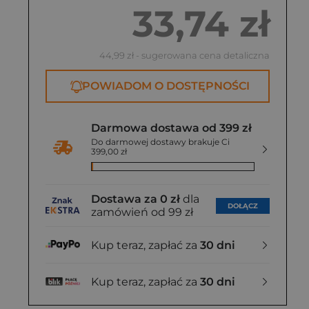
33,74 zł
44,99 zł
- sugerowana cena detaliczna
POWIADOM O DOSTĘPNOŚCI
Darmowa dostawa od 399 zł
Do darmowej dostawy brakuje Ci
399,00 zł
Dostawa za 0 zł
dla
DOŁĄCZ
zamówień od 99 zł
Kup teraz, zapłać za
30 dni
Kup teraz, zapłać za
30 dni