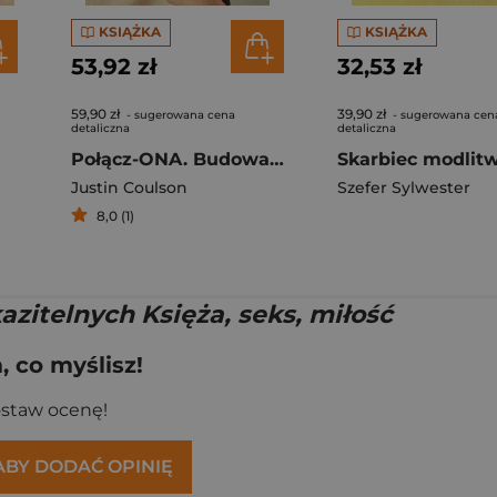
KSIĄŻKA
KSIĄŻKA
53,92 zł
32,53 zł
59,90 zł
39,90 zł
- sugerowana cena
- sugerowana cen
detaliczna
detaliczna
Połącz-ONA. Budowanie więzi z dorastającą córką
Justin Coulson
Szefer Sylwester
8,0 (1)
azitelnych Księża, seks, miłość
 co myślisz!
ostaw ocenę!
 ABY DODAĆ OPINIĘ