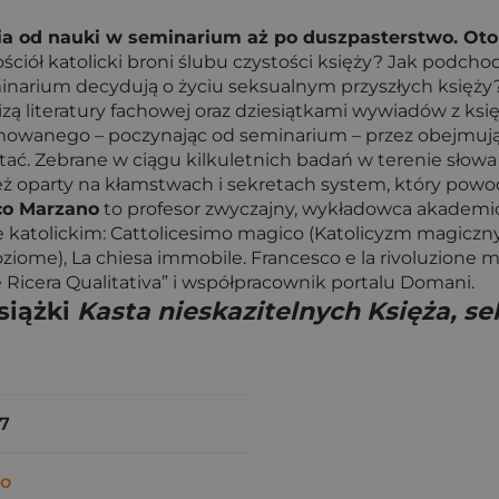
ia od nauki w seminarium aż po duszpasterstwo. Ot
ciół katolicki broni ślubu czystości księży? Jak podch
narium decydują o życiu seksualnym przyszłych księży? 
literatury fachowej oraz dziesiątkami wywiadów z księ
rmowanego – poczynając od seminarium – przez obejmując
tać. Zebrane w ciągu kilkuletnich badań w terenie słowa 
też oparty na kłamstwach i sekretach system, który po
co Marzano
to profesor zwyczajny, wykładowca akademic
ele katolickim: Cattolicesimo magico (Katolicyzm magiczny)
oziome), La chiesa immobile. Francesco e la rivoluzione 
e Ricera Qualitativa” i współpracownik portalu Domani.
siążki
Kasta nieskazitelnych Księża, se
7
no