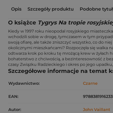
Opis
Szczegóły produktu
Podobne tytuł
O książce
Tygrys Na tropie rosyjskiej
Kiedy w 1997 roku nieopodal rosyjskiego miasteczka 
wchodzili sobie w drogę, tymczasem w tym przypadku 
swoją ofiarę, ale także zniszczyć wszystko, co do ni
okolicznymi mieszkańcami? Rozpoczęła się walka na śm
odtwarza krok po kroku tę mrożącą krew w żyłach hi
bohaterstwo z chciwością, a bezinteresowność z bezmy
czasy Związku Radzieckiego i okres po jego upadku, 
Szczegółowe informacje na temat k
Wydawnictwo:
Czarne
EAN:
9788381916233
Autor:
John Vaillant