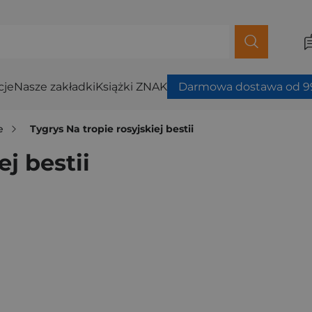
cje
Nasze zakładki
Książki ZNAK
Darmowa dostawa od 99
e
Tygrys Na tropie rosyjskiej bestii
ej bestii