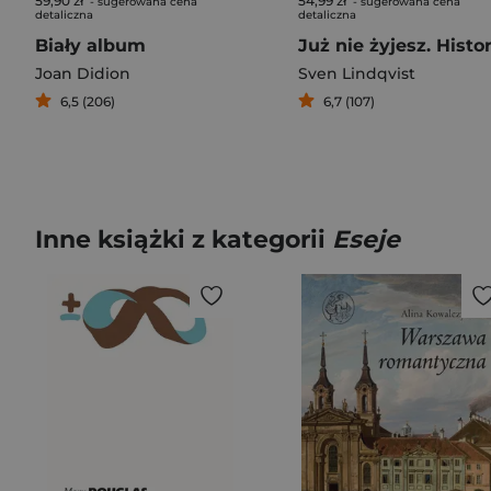
59,90 zł
54,99 zł
- sugerowana cena
- sugerowana cena
detaliczna
detaliczna
Biały album
Joan Didion
Sven Lindqvist
6,5 (206)
6,7 (107)
Inne książki z kategorii
Eseje