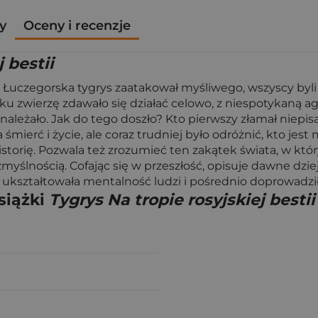
y
Oceny i recenzje
 bestii
Łuczegorska tygrys zaatakował myśliwego, wszyscy byli z
zwierzę zdawało się działać celowo, z niespotykaną agre
ej należało. Jak do tego doszło? Kto pierwszy złamał niep
ierć i życie, ale coraz trudniej było odróżnić, kto jest
storię. Pozwala też zrozumieć ten zakątek świata, w kt
ślnością. Cofając się w przeszłość, opisuje dawne dzieje
ukształtowała mentalność ludzi i pośrednio doprowadziła
siążki
Tygrys Na tropie rosyjskiej bestii