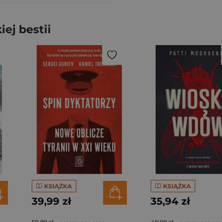
ej bestii
KSIĄŻKA
KSIĄŻKA
39,99 zł
35,94 zł