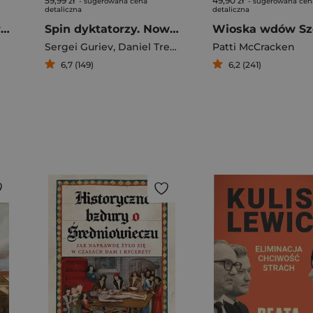
59,99 zł
49,90 zł
- sugerowana cena
- sugerowana cen
detaliczna
detaliczna
Już nie żyjesz. Historia bombardowania
Spin dyktatorzy. Nowe oblicze tyranii w XXI wieku
Sergei Guriev
,
Daniel Treisman
Patti McCracken
6,7 (149)
6,2 (241)