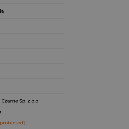
da
zarne Sp. z o.o
a
 protected]