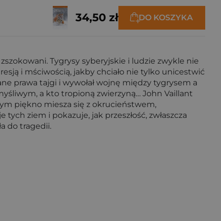
34,50 zł
DO KOSZYKA
szokowani. Tygrysy syberyjskie i ludzie zwykle nie
sją i mściwością, jakby chciało nie tylko unicestwić
isane prawa tajgi i wywołał wojnę między tygrysem a
 myśliwym, a kto tropioną zwierzyną… John Vaillant
órym piękno miesza się z okrucieństwem,
 tych ziem i pokazuje, jak przeszłość, zwłaszcza
 do tragedii.