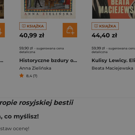
KSIĄŻKA
KSIĄŻKA
40,99 zł
44,40 zł
59,90 zł
59,99 zł
- sugerowana cena
- sugerowana cen
detaliczna
detaliczna
zawa romantyczna wyd. 2
Historyczne bzdury o średniowieczu. Jak naprawdę żyło się w czasach dam i rycerzy?
Anna Zielińska
Beata Maciejewska
8,4 (7)
opie rosyjskiej bestii
 co myślisz!
ostaw ocenę!