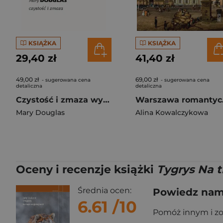
KSIĄŻKA
KSIĄŻKA
29,40 zł
41,40 zł
49,00 zł
69,00 zł
- sugerowana cena
- sugerowana cena
detaliczna
detaliczna
Czystość i zmaza wyd. 2
Wars
Mary Douglas
Alina Kowalczykowa
Oceny i recenzje książki
Tygrys Na tr
Średnia ocen:
Powiedz nam,
6.61
/10
Pomóż innym i z