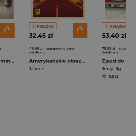
KSIĄŻKA
KSIĄŻKA
32,45 zł
53,40 zł
49,99 zł
79,99 zł
a
- sugerowana cena
- sugerowan
detaliczna
detaliczna
Kulisy Lewicy. Eliminacja. Chciwość. Strach.
Amerykańskie obrazki Śmieszna i straszna prawda zza oceanu wyd. 2026
Zjazd do zaj
Jaśmin
Jerzy Illg
9,5 (2)