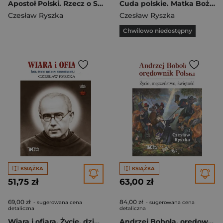
Apostoł Polski. Rzecz o Słudze Bożym B. Łubieńskim
Cuda polskie. Matka Boża i święci w naszych czasach
Czesław Ryszka
Czesław Ryszka
Chwilowo niedostępny
KSIĄŻKA
KSIĄŻKA
51,75 zł
63,00 zł
69,00 zł
84,00 zł
- sugerowana cena
- sugerowana cena
detaliczna
detaliczna
Wiara i ofiara. Życie, dzieło i epoka św. Maksymiliana M. Kolbego
Andrzej Bobola, orędownik Polski. Życie, męczeństwo, świętość