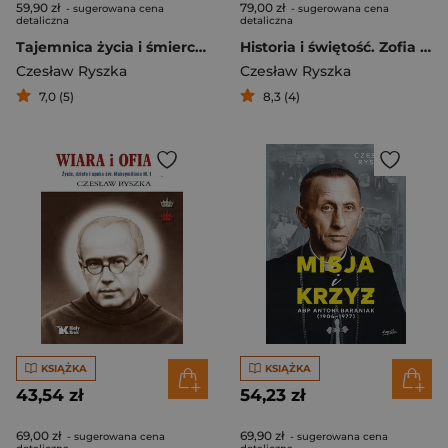
59,90 zł
79,00 zł
- sugerowana cena
- sugerowana cena
detaliczna
detaliczna
Tajemnica życia i śmierci ks. Franciszka Blachnickiego
Historia i świętość. Zofia Kossak biografia ilustrowana
Czesław Ryszka
Czesław Ryszka
7,0 (5)
8,3 (4)
KSIĄŻKA
KSIĄŻKA
43,54 zł
54,23 zł
69,00 zł
69,90 zł
- sugerowana cena
- sugerowana cena