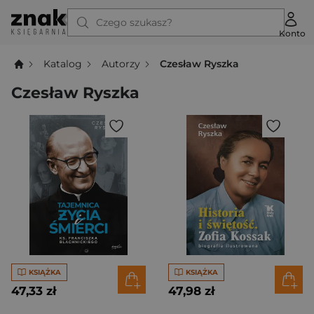
Czego szukasz?
Konto
Katalog
Autorzy
Czesław Ryszka
Czesław Ryszka
KSIĄŻKA
KSIĄŻKA
47,33 zł
47,98 zł