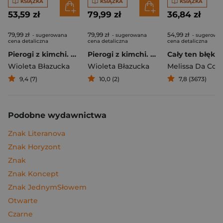
KSIĄŻKA
KSIĄŻKA
KSIĄŻKA
53,59 zł
79,99 zł
36,84 zł
79,99 zł
79,99 zł
54,99 zł
- sugerowana
- sugerowana
- sugerowa
cena detaliczna
cena detaliczna
cena detaliczna
Pierogi z kimchi. Moje ulubione azjatyckie przepisy
Pierogi z kimchi. Moje ulubione azjatyckie przepisy - książka z autografem
Cały ten błękit
Wioleta Błazucka
Wioleta Błazucka
Melissa Da Cos
9,4 (7)
10,0 (2)
7,8 (3673)
Podobne wydawnictwa
Znak Literanova
Znak Horyzont
Znak
Znak Koncept
Znak JednymSłowem
Otwarte
Czarne