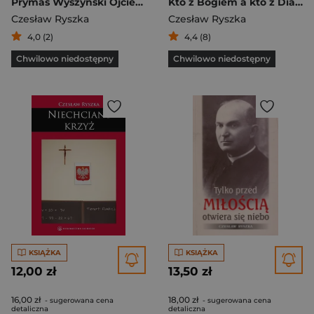
Prymas Wyszyński Ojciec Ojczyzny Biografia
Kto z Bogiem a kto z Diabłem
Czesław Ryszka
Czesław Ryszka
4,0 (2)
4,4 (8)
Chwilowo niedostępny
Chwilowo niedostępny
KSIĄŻKA
KSIĄŻKA
12,00 zł
13,50 zł
16,00 zł
18,00 zł
- sugerowana cena
- sugerowana cena
detaliczna
detaliczna