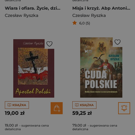
detaliczna
detaliczna
Wiara i ofiara. Życie, dzieło i epoka św. Maksymiliana M. Kolbego wyd. 2025
Misja i krzyż. Abp Antoni Baraniak (1904-1977)
Czesław Ryszka
Czesław Ryszka
6,0 (5)
KSIĄŻKA
KSIĄŻKA
19,00 zł
59,25 zł
19,00 zł
79,00 zł
- sugerowana cena
- sugerowana cena
detaliczna
detaliczna