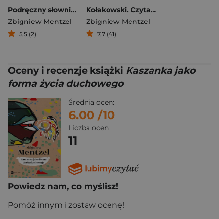
Podręczny słownik przyjaciół i nieprzyjaciół Leszka Kołakowskiego
Kołakowski. Czytanie świata. Biografia
Zbigniew Mentzel
Zbigniew Mentzel
5,5 (2)
7,7 (41)
Oceny i recenzje książki
Kaszanka jako
forma życia duchowego
Średnia ocen:
6.00
/10
Liczba ocen:
11
Powiedz nam, co myślisz!
Pomóż innym i zostaw ocenę!