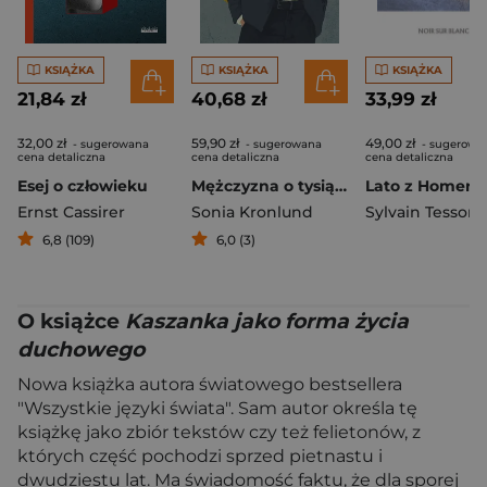
KSIĄŻKA
KSIĄŻKA
KSIĄŻKA
21,84 zł
40,68 zł
33,99 zł
32,00 zł
59,90 zł
49,00 zł
- sugerowana
- sugerowana
- sugerowa
cena detaliczna
cena detaliczna
cena detaliczna
Esej o człowieku
Mężczyzna o tysiącu twarzy
Lato z Homer
Ernst Cassirer
Sonia Kronlund
Sylvain Tesson
6,8 (109)
6,0 (3)
O książce
Kaszanka jako forma życia
duchowego
Nowa książka autora światowego bestsellera
"Wszystkie języki świata". Sam autor określa tę
książkę jako zbiór tekstów czy też felietonów, z
których część pochodzi sprzed pietnastu i
dwudziestu lat. Ma świadomość faktu, że dla sporej