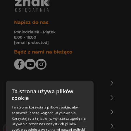
Napisz do nas
Poniedziałek - Piątek
8:00 - 18:00
[email protected]
Bądź z nami na bieżąco
O Księgarni Znak
Ta strona używa plików
cookie
Zakupy u nas
Ta strona korzysta z plików cookie, aby
Nasza oferta
zapewnić lepszą wygodę użytkowania.
Korzystając z tej strony, wyrażasz zgodę na
używanie przez nas wszystkich plików
Nasi autorzy
cookie zgodnie z warunkami naszej polityki