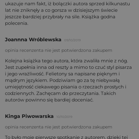
ukazuje nam fakt, iż bolączki autora sprzed kilkunastu
lat nie zniknęły a co gorsza w dzisiejszym świecie
jeszcze bardziej przybrały na sile. Książka godna
polecenia.
Joannna Wróblewska
09/10/2019
opinia recenzenta nie jest potwierdzona zakupem
Kolejna książka tego autora, która zwaliła mnie z nóg.
Jest zupełnia inna od reszty a mimo to czuć styl pisarza
i jego wrażliwość. Felietony sa napisane pięknym i
mądrym językiem. Podziwiam go za tę niebywałą
umiejętność ciekawego pisania o rzeczach prostych i
codziennych. Zachęcam do przeczytania. Takich
autorów powinno się bardiej doceniać.
Kinga Piwowarska
10/10/2019
opinia recenzenta nie jest potwierdzona zakupem
To było moje pierwsze spotkanie z autorem, dzięki tej