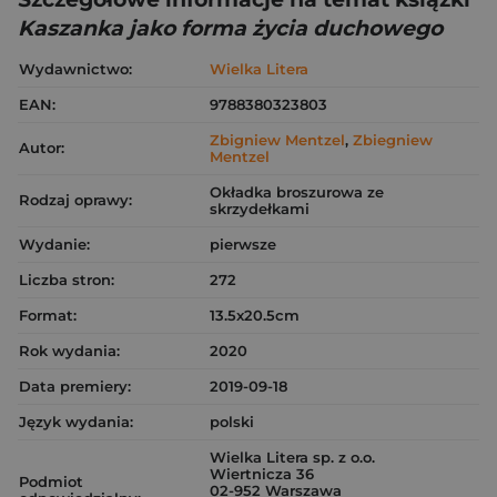
Kaszanka jako forma życia duchowego
Wydawnictwo:
Wielka Litera
EAN:
9788380323803
Zbigniew Mentzel
,
Zbiegniew
Autor:
Mentzel
Okładka broszurowa ze
Rodzaj oprawy:
skrzydełkami
Wydanie:
pierwsze
Liczba stron:
272
Format:
13.5x20.5cm
Rok wydania:
2020
Data premiery:
2019-09-18
Język wydania:
polski
Wielka Litera sp. z o.o.
Wiertnicza 36
Podmiot
02-952 Warszawa