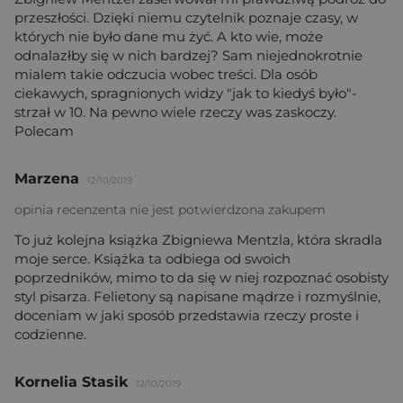
przeszłości. Dzięki niemu czytelnik poznaje czasy, w
których nie było dane mu żyć. A kto wie, może
odnalazłby się w nich bardzej? Sam niejednokrotnie
mialem takie odczucia wobec treści. Dla osób
ciekawych, spragnionych widzy "jak to kiedyś było"-
strzał w 10. Na pewno wiele rzeczy was zaskoczy.
Polecam
Marzena
12/10/2019
opinia recenzenta nie jest potwierdzona zakupem
To już kolejna książka Zbigniewa Mentzla, która skradla
moje serce. Książka ta odbiega od swoich
poprzedników, mimo to da się w niej rozpoznać osobisty
styl pisarza. Felietony są napisane mądrze i rozmyślnie,
doceniam w jaki sposób przedstawia rzeczy proste i
codzienne.
Kornelia Stasik
12/10/2019