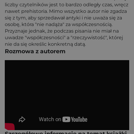
liczby czytelników jest to bardzo odległy czas, wręcz
nawet prehistoria. Mimo wszystko autor nie zgadza
się z tym, aby sprzedawał antyki i nie uważa się za
osobę, która "nie nadąża" za współczesnością.
Przyznaje jednak, że podczas pisania nie miał na
uwadze "współczesności" a "rzeczywistość", której
nie da się określic konkretną datą.
Rozmowa z autorem
Szczegółowe informacje na temat książki