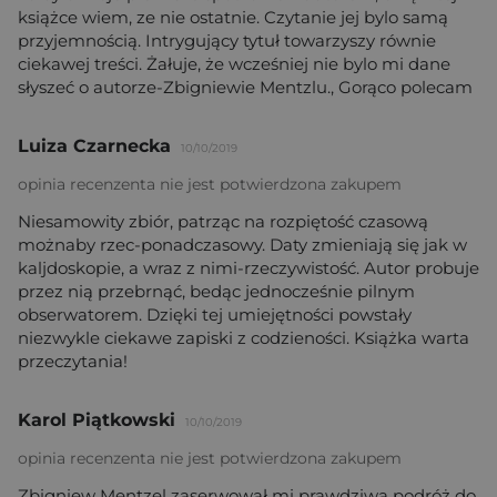
książce wiem, ze nie ostatnie. Czytanie jej bylo samą
przyjemnością. Intrygujący tytuł towarzyszy równie
ciekawej treści. Żałuje, że wcześniej nie bylo mi dane
słyszeć o autorze-Zbigniewie Mentzlu., Gorąco polecam
Luiza Czarnecka
10/10/2019
opinia recenzenta nie jest potwierdzona zakupem
Niesamowity zbiór, patrząc na rozpiętość czasową
możnaby rzec-ponadczasowy. Daty zmieniają się jak w
kaljdoskopie, a wraz z nimi-rzeczywistość. Autor probuje
przez nią przebrnąć, bedąc jednocześnie pilnym
obserwatorem. Dzięki tej umiejętności powstały
niezwykle ciekawe zapiski z codzieności. Książka warta
przeczytania!
Karol Piątkowski
10/10/2019
opinia recenzenta nie jest potwierdzona zakupem
Zbigniew Mentzel zaserwował mi prawdziwą podróż do