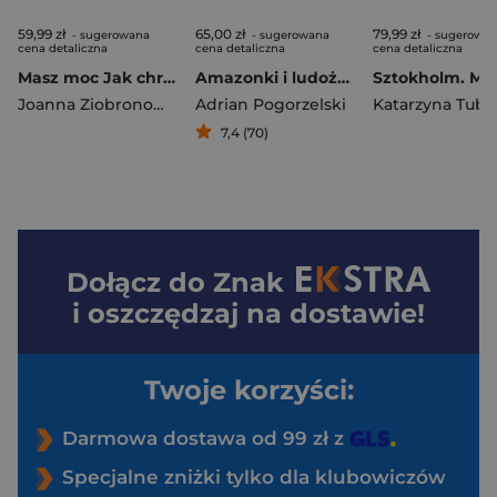
59,99 zł
65,00 zł
79,99 zł
- sugerowana
- sugerowana
- sugerowa
cena detaliczna
cena detaliczna
cena detaliczna
Masz moc Jak chronić się przed przemocą psychiczną i fizyczną
Amazonki i ludożercy. Opowieści z Prapolski
Joanna Ziobronowicz
Adrian Pogorzelski
7,4 (70)
Dołącz do
Znak
i oszczędzaj na dostawie!
Twoje korzyści:
Darmowa dostawa od 99 zł z
Specjalne zniżki tylko dla klubowiczów