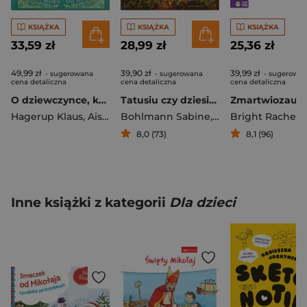
KSIĄŻKA
KSIĄŻKA
KSIĄŻKA
33,59 zł
28,99 zł
25,36 zł
49,99 zł
39,90 zł
39,99 zł
- sugerowana
- sugerowana
- sugerowa
cena detaliczna
cena detaliczna
cena detaliczna
O dziewczynce, która chciała ocalić książki
Tatusiu czy dziesięć to dużo?
Zmartwiozaur
Hagerup Klaus
,
Aisato Lisa
Bohlmann Sabine
,
Emilia Dziubak
Bright Rachel
8,0 (73)
8,1 (96)
Inne książki z kategorii
Dla dzieci