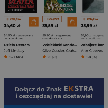
KSIĄŻKA
KSIĄŻKA
KSIĄŻKA
34,60 zł
35,59 zł
35,99 zł
54,90 zł
59,90 zł
57,90 zł
- sugerowana
- sugerowana
- sugerowa
cena detaliczna
cena detaliczna
cena detaliczna
Dzieło Dextera
Wściekłość Kondora
Zabójcze kami
Jeff Lindsay
Clive Cussler
,
Graham Brown
Ann Cleeves
6,7 (1004)
7,1 (22)
6,8 (60)
Dołącz do
Znak
i oszczędzaj na dostawie!