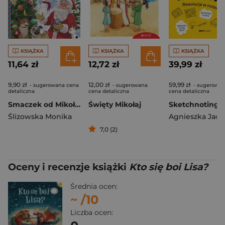
KSIĄŻKA
KSIĄŻKA
KSIĄŻKA
11,64 zł
12,72 zł
39,99 zł
9,90 zł
12,00 zł
59,99 zł
- sugerowana cena
- sugerowana
- sugerowa
detaliczna
cena detaliczna
cena detaliczna
Smaczek od Mikołaja i pudełko po bombkach
Święty Mikołaj
Ślizowska Monika
7,0 (2)
Oceny i recenzje książki
Kto się boi Lisa?
Średnia ocen:
~
/10
Liczba ocen: