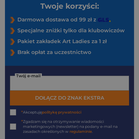
Twoje korzyści:
Darmowa dostawa od 99 zł z
Specjalne zniżki tylko dla klubowiczów
Pakiet zakładek Art Ladies za 1 zł
Brak opłat za uczestnictwo
Twój e-mail
DOŁĄCZ DO ZNAK EKSTRA
*
Akceptuję
politykę prywatności
*
Zgadzam się na otrzymywanie wiadomości
marketingowych (newsletter) na podany
e-mail
na
zasadach określonych w
regulaminie
.