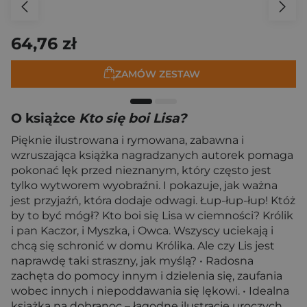
64,76 zł
ZAMÓW ZESTAW
O książce
Kto się boi Lisa?
Pięknie ilustrowana i rymowana, zabawna i
wzruszająca książka nagradzanych autorek pomaga
pokonać lęk przed nieznanym, który często jest
tylko wytworem wyobraźni. I pokazuje, jak ważna
jest przyjaźń, która dodaje odwagi. Łup-łup-łup! Któż
by to być mógł? Kto boi się Lisa w ciemności? Królik
i pan Kaczor, i Myszka, i Owca. Wszyscy uciekają i
chcą się schronić w domu Królika. Ale czy Lis jest
naprawdę taki straszny, jak myślą? • Radosna
zachęta do pomocy innym i dzielenia się, zaufania
wobec innych i niepoddawania się lękowi. • Idealna
książka na dobranoc – łagodne ilustracje uroczych