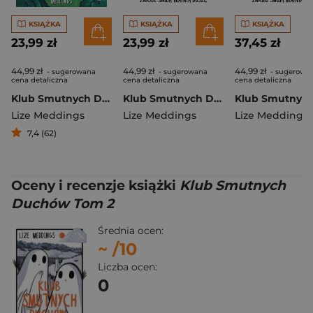
KSIĄŻKA
KSIĄŻKA
KSIĄŻKA
23,99 zł
23,99 zł
37,45 zł
44,99 zł
44,99 zł
44,99 zł
- sugerowana
- sugerowana
- sugerowa
cena detaliczna
cena detaliczna
cena detaliczna
Klub Smutnych Duchów. Przepełniony nadzieją poradnik, jak przetrwać gorsze dni
Klub Smutnych Duchów. Znajdź swoją bratnią duszę. Tom 4
Lize Meddings
Lize Meddings
Lize Meddings
7,4 (62)
Oceny i recenzje książki
Klub Smutnych
Duchów Tom 2
Średnia ocen:
~
/10
Liczba ocen:
0