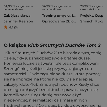
54,90 zł
34,99 zł
29,99 zł
- sugerowana
- sugerowana
- sugerowa
cena detaliczna
cena detaliczna
cena detaliczna
Zabójcza sława
Trening umysłu. 160 łamigłówek i zagadek rozwijających logiczne myślenie
Jennifer Pearson
Opracowanie Zbiorowe
Shinichi Fukud
6,7 (3)
O książce
Klub Smutnych Duchów Tom 2
„Klub Smutnych Duchów 2” to historia o tym, co się
dzieje, gdy już znajdziesz swoje bratnie dusze.
Ponieważ ludzie są świetni, ale też skomplikowani.
Szczególnie jeżeli jest się przyzwyczajonym do
samotności… Dwie zagubione dusze, które poznały
się na imprezie, na której nie czuły się najlepiej,
założyły klub. Klub Smutnych Duchów. Kiedy chce
do niego dołączyć trzeci duch, sprawa zaczyna się
komplikować. Czy uda się przezwyciężyć
niepewność, nieśmiałość i całą masę innych
trudnych emocji? Co zrobić, by klub otworzył się na