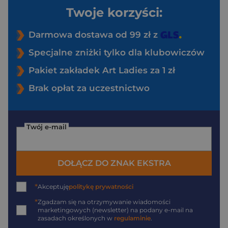
Twoje korzyści:
Darmowa dostawa od 99 zł z
Specjalne zniżki tylko dla klubowiczów
Pakiet zakładek Art Ladies za 1 zł
Brak opłat za uczestnictwo
Twój e-mail
DOŁĄCZ DO ZNAK EKSTRA
*
Akceptuję
politykę prywatności
*
Zgadzam się na otrzymywanie wiadomości
marketingowych (newsletter) na podany
e-mail
na
zasadach określonych w
regulaminie
.