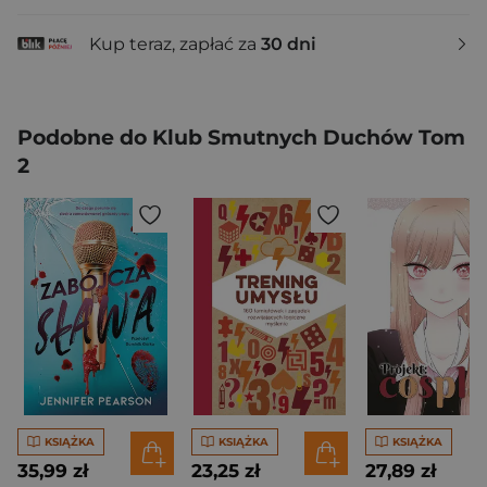
Kup teraz, zapłać za
30 dni
Podobne do Klub Smutnych Duchów Tom
2
KSIĄŻKA
KSIĄŻKA
KSIĄŻKA
35,99 zł
23,25 zł
27,89 zł