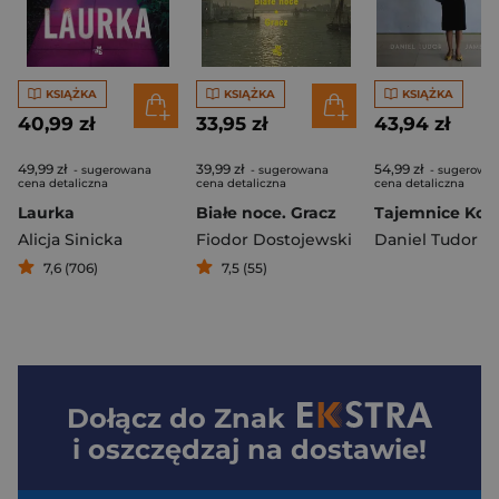
KSIĄŻKA
KSIĄŻKA
KSIĄŻKA
40,99 zł
33,95 zł
43,94 zł
49,99 zł
39,99 zł
54,99 zł
- sugerowana
- sugerowana
- sugerowa
cena detaliczna
cena detaliczna
cena detaliczna
Laurka
Białe noce. Gracz
Alicja Sinicka
Fiodor Dostojewski
Daniel Tudor
7,6 (706)
7,5 (55)
Dołącz do
Znak
i oszczędzaj na dostawie!