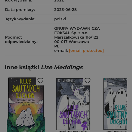
Rok wydania:
2022
Data premiery:
2023-06-28
Język wydania:
polski
GRUPA WYDAWNICZA
FOKSAL Sp. z o.o.
Podmiot
Marszałkowska 116/122
odpowiedzialny:
00-017 Warszawa
PL
e-mail:
[email protected]
Inne książki
Lize Meddings