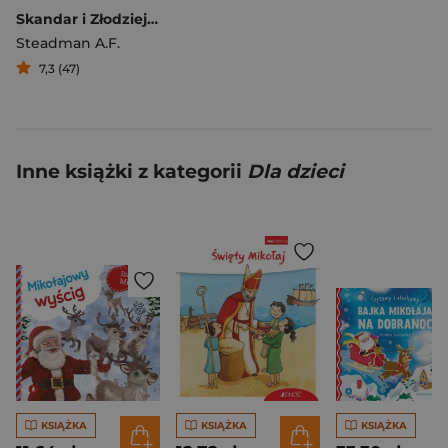
Skandar i Złodziej Jednorożców
Steadman A.F.
7,3 (47)
Inne książki z kategorii
Dla dzieci
KSIĄŻKA
KSIĄŻKA
KSIĄŻKA