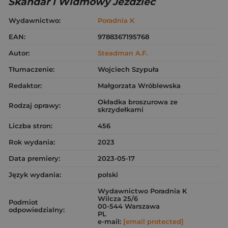
Skandar i Widmowy Jeździec
Wydawnictwo:
Poradnia K
EAN:
9788367195768
Autor:
Steadman A.F.
Tłumaczenie:
Wojciech Szypuła
Redaktor:
Małgorzata Wróblewska
Okładka broszurowa ze
Rodzaj oprawy:
skrzydełkami
Liczba stron:
456
Rok wydania:
2023
Data premiery:
2023-05-17
Język wydania:
polski
Wydawnictwo Poradnia K
Wilcza 25/6
Podmiot
00-544 Warszawa
odpowiedzialny:
PL
e-mail:
[email protected]