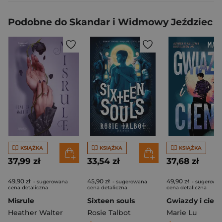
Podobne do Skandar i Widmowy Jeździec
KSIĄŻKA
KSIĄŻKA
KSIĄŻKA
37,99 zł
33,54 zł
37,68 zł
49,90 zł
45,90 zł
49,90 zł
- sugerowana
- sugerowana
- sugerowa
cena detaliczna
cena detaliczna
cena detaliczna
Misrule
Sixteen souls
Gwiazdy i cieni
Heather Walter
Rosie Talbot
Marie Lu