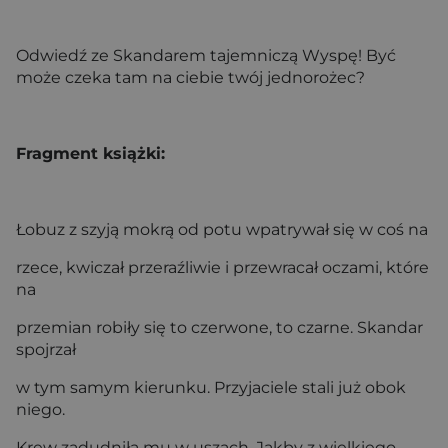
Odwiedź ze Skandarem tajemniczą Wyspę! Być
może czeka tam na ciebie twój jednorożec?
Fragment książki:
Łobuz z szyją mokrą od potu wpatrywał się w coś na
rzece, kwiczał przeraźliwie i przewracał oczami, które
na
przemian robiły się to czerwone, to czarne. Skandar
spojrzał
w tym samym kierunku. Przyjaciele stali już obok
niego.
Krew zadudniła mu w uszach. Jakby z wielkiego