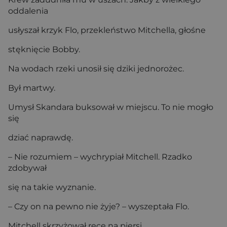
oddalenia
usłyszał krzyk Flo, przekleństwo Mitchella, głośne
stęknięcie Bobby.
Na wodach rzeki unosił się dziki jednorożec.
Był martwy.
Umysł Skandara buksował w miejscu. To nie mogło
się
dziać naprawdę.
– Nie rozumiem – wychrypiał Mitchell. Rzadko
zdobywał
się na takie wyznanie.
– Czy on na pewno nie żyje? – wyszeptała Flo.
Mitchell skrzyżował ręce na piersi.