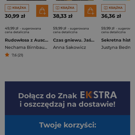
KSIĄŻKA
KSIĄŻKA
KSIĄŻKA
30,99 zł
38,33 zł
36,36 zł
49,99 zł
59,99 zł
59,99 zł
- sugerowana
- sugerowana
- sugerowa
cena detaliczna
cena detaliczna
cena detaliczna
Rudowłosa z Auschwitz
Czas gniewu. Jaśminowa saga. Tom 2 wyd. 2
Nechama Birnbaum
Anna Sakowicz
Justyna Bedna
7,6 (21)
Dołącz do
Znak
i oszczędzaj na dostawie!
Twoje korzyści: