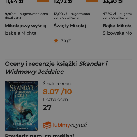
11,64 zł
12,72 zł
33,30 zł
9,90 zł
12,00 zł
47,90 zł
- sugerowana cena
- sugerowana
- sugerowa
detaliczna
cena detaliczna
cena detaliczna
Mikołajowy wyścig
Święty Mikołaj
Izabela Michta
Ślizowska Moni
7,0 (2)
Oceny i recenzje książki
Skandar i
Widmowy Jeździec
Średnia ocen:
8.07
/10
Liczba ocen:
27
Powiedz nam, co myślisz!