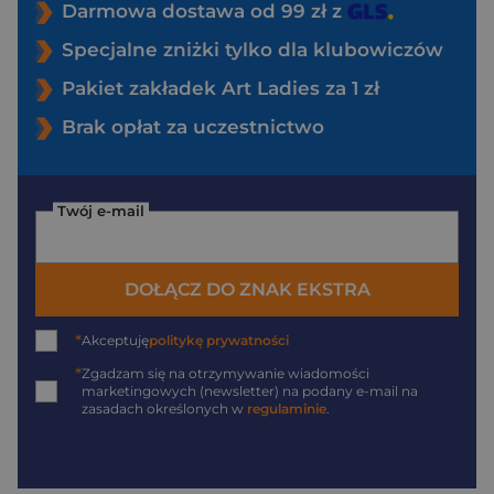
Darmowa dostawa od 99 zł z
Specjalne zniżki tylko dla klubowiczów
Pakiet zakładek Art Ladies za 1 zł
Brak opłat za uczestnictwo
Twój e-mail
DOŁĄCZ DO ZNAK EKSTRA
*
Akceptuję
politykę prywatności
*
Zgadzam się na otrzymywanie wiadomości
marketingowych (newsletter) na podany
e-mail
na
zasadach określonych w
regulaminie
.