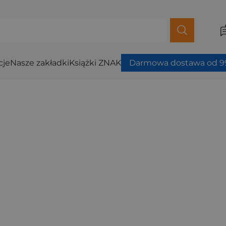
cje
Nasze zakładki
Książki ZNAK
Darmowa dostawa od 99