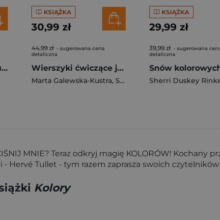
KSIĄŻKA
KSIĄŻKA
30,99 zł
29,99 zł
44,99 zł
39,99 zł
- sugerowana cena
- sugerowana cen
detaliczna
detaliczna
Mysi domek Sam i Julia
Wierszyki ćwiczące języki, czyli rymowanki logopedyczne dla dzieci
Marta Galewska-Kustra
,
Szwajkowska Elżbieta
Sherri Duskey Rink
,
Szwajk
CIŚNIJ MNIE? Teraz odkryj magię KOLORÓW! Kochany przez
eci - Hervé Tullet - tym razem zaprasza swoich czytelni
siążki
Kolory