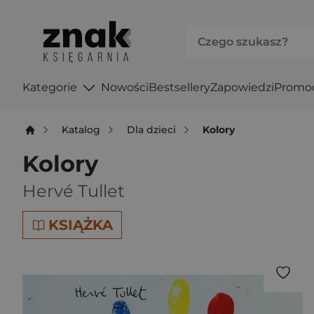
Kategorie
Nowości
Bestsellery
Zapowiedzi
Promo
Katalog
Dla dzieci
Kolory
Kolory
Hervé Tullet
KSIĄŻKA