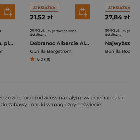
KSIĄŻKA
KSIĄŻKA
21,52 zł
27,84 zł
29,90 zł
39,90 zł
a
- sugerowana cena
- sugerowa
detaliczna
detaliczna
Snów kolorowych, placu budowy
Dobranoc Albercie Albertsonie
er
owski Witold
Gunilla Bergström
Bonilla Rocio
8,0 (111)
 dzieci oraz rodziców na całym świecie francuski
ków do zabawy i nauki w magicznym świecie