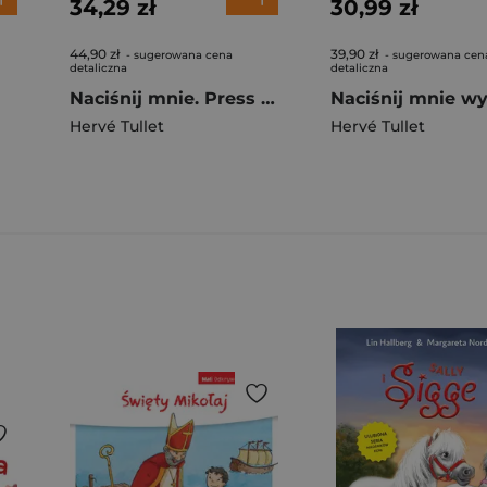
34,29 zł
30,99 zł
44,90 zł
39,90 zł
- sugerowana cena
- sugerowana cen
detaliczna
detaliczna
Naciśnij mnie. Press me wyd. polsko-angielskie
Hervé Tullet
Hervé Tullet