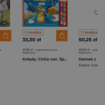
KSIĄŻKA
KSIĄŻKA
33,30 zł
50,25 zł
47,90 zł
59,00 zł
a
- sugerowana cena
- sugerowa
detaliczna
detaliczna
Kolędy. Cicha noc. Śpiewamy i słuchamy
Easton Grace