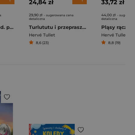
24,84 zł
33,72 zł
29,90 zł
44,00 zł
a
- sugerowana cena
- sugerowa
detaliczna
detaliczna
Naciśnij mnie wyd. polsko-francuskie
Turlututu i przepraszam za pardą
Pląsy rączki
Hervé Tullet
Hervé Tullet
8,6 (23)
8,8 (19)