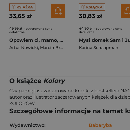
KSIĄŻKA
KSIĄŻKA
33,65 zł
30,83 zł
49,99 zł
44,90 zł
- sugerowana cena
- sugerowana cena
detaliczna
detaliczna
Opowiem ci, mamo, co robią auta
Artur Nowicki
,
Marcin Brykczyński
Karina Schaapman
O książce
Kolory
Czy pamiętasz zaczarowane kropki z bestsellera NA
autor oraz ilustrator zaczarowanych książek dla dzi
KOLORÓW.
Szczegółowe informacje na temat k
Wydawnictwo:
Babaryba