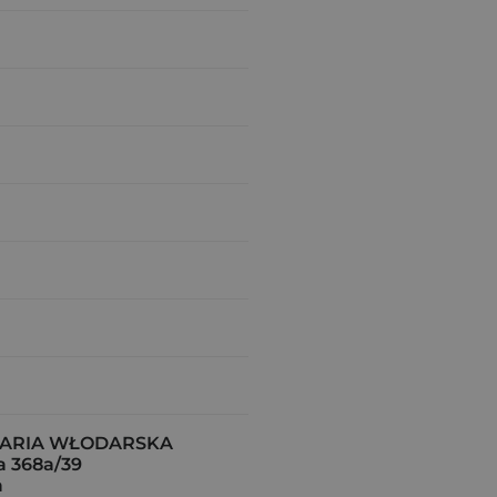
MARIA WŁODARSKA
a 368a/39
a