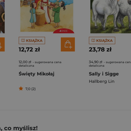
KSIĄŻKA
KSIĄŻKA
12,72 zł
23,78 zł
12,00 zł
34,90 zł
- sugerowana cena
- sugerowana cen
detaliczna
detaliczna
Święty Mikołaj
Sally i Sigge
Hallberg Lin
7,0 (2)
 co myślisz!