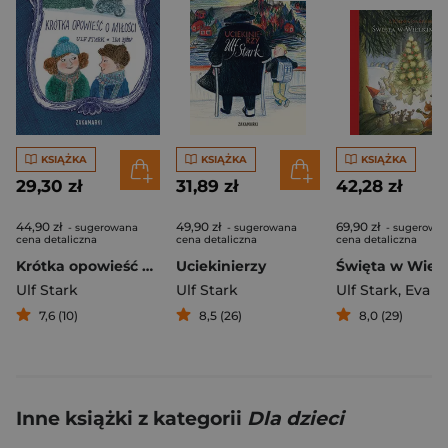
KSIĄŻKA
KSIĄŻKA
KSIĄŻKA
29,30 zł
31,89 zł
42,28 zł
44,90 zł
49,90 zł
69,90 zł
- sugerowana
- sugerowana
- sugerowa
cena detaliczna
cena detaliczna
cena detaliczna
Krótka opowieść o miłości
Uciekinierzy
Ulf Stark
Ulf Stark
Ulf Stark
,
Eva Erik
7,6 (10)
8,5 (26)
8,0 (29)
Inne książki z kategorii
Dla dzieci