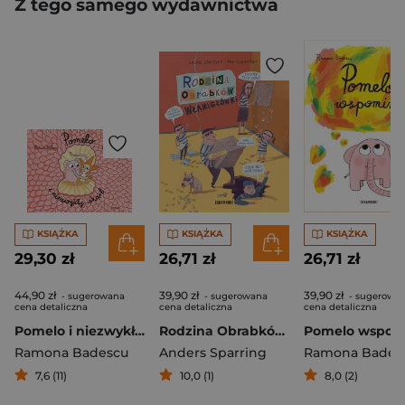
Z tego samego wydawnictwa
KSIĄŻKA
KSIĄŻKA
KSIĄŻKA
29,30 zł
26,71 zł
26,71 zł
44,90 zł
39,90 zł
39,90 zł
- sugerowana
- sugerowana
- sugerowa
cena detaliczna
cena detaliczna
cena detaliczna
Pomelo i niezwykły skarb
Rodzina Obrabków. Włamigłówki
Pomelo wspom
Ramona Badescu
Anders Sparring
Ramona Bades
7,6 (11)
10,0 (1)
8,0 (2)