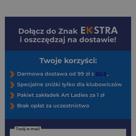
Dołącz do
Znak
i oszczędzaj na dostawie!
Twoje korzyści:
Darmowa dostawa od 99 zł z
Specjalne zniżki tylko dla klubowiczów
Pakiet zakładek Art Ladies za 1 zł
Brak opłat za uczestnictwo
Twój e-mail