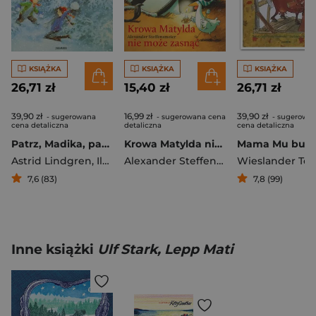
KSIĄŻKA
KSIĄŻKA
KSIĄŻKA
26,71 zł
15,40 zł
26,71 zł
39,90 zł
16,99 zł
39,90 zł
- sugerowana
- sugerowana cena
- sugerowa
cena detaliczna
detaliczna
cena detaliczna
Patrz, Madika, pada śnieg!
Krowa Matylda nie może zasnąć
Mama Mu budu
Astrid Lindgren
,
Ilon Wikland
Alexander Steffensmeier
7,6 (83)
7,8 (99)
Inne książki
Ulf Stark, Lepp Mati