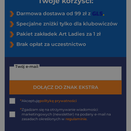
Twoje korzyści:
Darmowa dostawa od 99 zł z
Specjalne zniżki tylko dla klubowiczów
Pakiet zakładek Art Ladies za 1 zł
Brak opłat za uczestnictwo
Twój e-mail
DOŁĄCZ DO ZNAK EKSTRA
*
Akceptuję
politykę prywatności
*
Zgadzam się na otrzymywanie wiadomości
marketingowych (newsletter) na podany
e-mail
na
zasadach określonych w
regulaminie
.