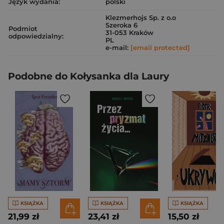
Język wydania:
polski
Klezmerhojs Sp. z o.o
Szeroka 6
Podmiot
31-053 Kraków
odpowiedzialny:
PL
e-mail:
[email protected]
Podobne do Kołysanka dla Laury
KSIĄŻKA
KSIĄŻKA
KSIĄŻKA
21,99 zł
23,41 zł
15,50 zł