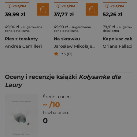
KSIĄŻKA
KSIĄŻKA
KSIĄŻKA
39,99 zł
37,77 zł
52,26 zł
49,00 zł
49,90 zł
79,91 zł
- sugerowana
- sugerowana
- sugerowan
cena detaliczna
cena detaliczna
detaliczna
Pies z terakoty
Na skrawku
Andrea Camilleri
Jarosław Mikołajewski
Oriana Fallaci
7,3 (12)
Oceny i recenzje książki
Kołysanka dla
Laury
Średnia ocen:
~
/10
Liczba ocen:
0