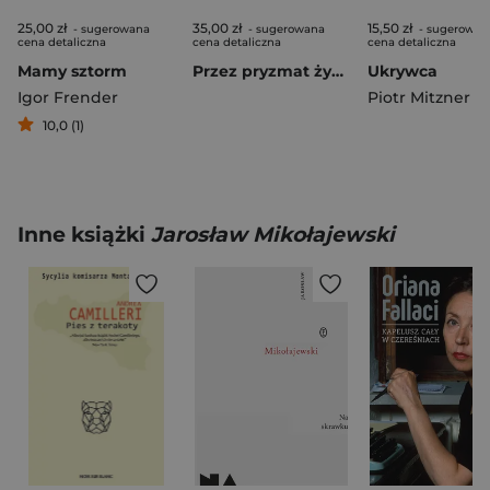
25,00 zł
35,00 zł
15,50 zł
- sugerowana
- sugerowana
- sugerowan
cena detaliczna
cena detaliczna
cena detaliczna
Mamy sztorm
Przez pryzmat życia…
Ukrywca
Igor Frender
Piotr Mitzner
10,0 (1)
Inne książki
Jarosław Mikołajewski