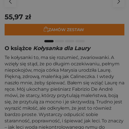
55,97 zł
ZAMÓW ZESTAW
O książce
Kołysanka dla Laury
Te kołysanki to, ma się rozumieć, zwariowanki. A
wzięły się stąd, że po długim oczekiwaniu, pełnym
niepokojów, moja córka Marysia urodziła Laurę.
Piękną, zdrową, maleńką jak Calineczka. I wtedy
naszło mnie, żeby śpiewać. Bałem się wziąć Laurę na
ręce. Mój ukochany pieśniarz Fabrizio De André
mówi, że starcy, którzy przytulają maleństwa, boją
się, że przytulą za mocno i je ­skrzywdzą. Trudno jest
wyrazić miłość, ale odkryłem, że jest to również
bardzo proste. Wystarczy odpuścić sobie
staranność, poprawność, i śpiewać jak leci. To znaczy
– jak leci woda niekontrolowanego rymu do