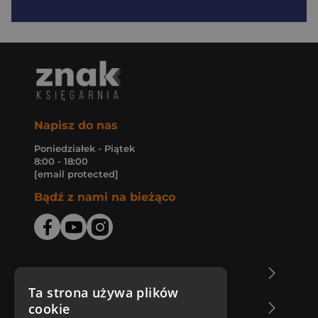
Napisz do nas
Poniedziałek - Piątek
8:00 - 18:00
[email protected]
Bądź z nami na bieżąco
O Księgarni Znak
Ta strona używa plików
cookie
Zakupy u nas