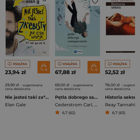
KSIĄŻKA
KSIĄŻKA
KSIĄŻKA
23,94 zł
67,88 zł
52,52 zł
29,90 zł
69,00 zł
78,00 zł
- sugerowana
- sugerowana
- sugerowa
cena detaliczna
cena detaliczna
cena detaliczna
Nie jesteś taki za*ebisty jak ci się wydaje Ale inni też nie są
Pętla dobrego samopoczucia
Historia seksu
Elan Gale
Cederstrom Carl
,
Spicer Andre
Reay Tannahill
6,7 (62)
6,7 (63)