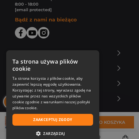
8:00 - 18:00
[email protected]
Bądź z nami na bieżąco
O Księgarni Znak
Ta strona używa plików
cookie
Zakupy u nas
Ta strona korzysta z plików cookie, aby
Nasza oferta
zapewnić lepszą wygodę użytkowania.
Korzystając z tej strony, wyrażasz zgodę na
używanie przez nas wszystkich plików
Nasi autorzy
cookie zgodnie z warunkami naszej polityki
plików cookie.
ZAAKCEPTUJ ZGODY
26,94 zł
DO KOSZYKA
ZARZĄDZAJ