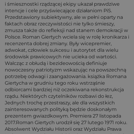
i śmiesznostki rządzącej ekipy ukazał prawdziwe
intencje i cele przyświecające działaniom PiS.
Przedstawiony subiektywny, ale w pełni oparty na
faktach obraz rzeczywistości nie tylko śmieszy,
zmusza także do refleksji nad stanem demokracji w
Polsce. Roman Giertych wciela się w rolę kronikarza i
recenzenta dobrej zmiany. Były wicepremier,
adwokat, człowiek sukcesu i autorytet dla wielu
środowisk prawicowych nie ucieka od wartości.
Walcząc z obłudą i bezideowością definiuje
nowoczesny patriotyzm wskazując na powszechną
potrzebę odwagi i zaangażowania. książka Romana
Giertycha w grudniu tego roku wstrząśnie
odbiorcami bardziej niż oczekiwana rekonstrukcja
rządu. Niektórych czytelników rozbawi do łez,
Jednych trochę przestraszy, ale dla wszystkich
zainteresowanych polityką będzie doskonałym
prezentem gwiazdkowym. Premiera 27 listopada
2017.Roman Giertych urodził się 27 lutego 1971 roku.
Absolwent Wydziału Historii oraz Wydziału Prawa