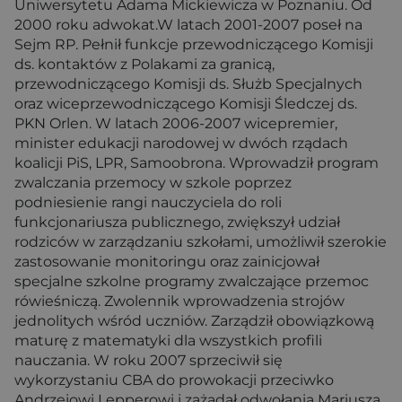
Uniwersytetu Adama Mickiewicza w Poznaniu. Od
2000 roku adwokat.W latach 2001-2007 poseł na
Sejm RP. Pełnił funkcje przewodniczącego Komisji
ds. kontaktów z Polakami za granicą,
przewodniczącego Komisji ds. Służb Specjalnych
oraz wiceprzewodniczącego Komisji Śledczej ds.
PKN Orlen. W latach 2006-2007 wicepremier,
minister edukacji narodowej w dwóch rządach
koalicji PiS, LPR, Samoobrona. Wprowadził program
zwalczania przemocy w szkole poprzez
podniesienie rangi nauczyciela do roli
funkcjonariusza publicznego, zwiększył udział
rodziców w zarządzaniu szkołami, umożliwił szerokie
zastosowanie monitoringu oraz zainicjował
specjalne szkolne programy zwalczające przemoc
rówieśniczą. Zwolennik wprowadzenia strojów
jednolitych wśród uczniów. Zarządził obowiązkową
maturę z matematyki dla wszystkich profili
nauczania. W roku 2007 sprzeciwił się
wykorzystaniu CBA do prowokacji przeciwko
Andrzejowi Lepperowi i zażądał odwołania Mariusza