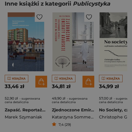
Inne książki z kategorii
Publicystyka
KSIĄŻKA
KSIĄŻKA
KSIĄŻKA
33,46 zł
34,81 zł
34,99 zł
52,90 zł
49,90 zł
57,00 zł
- sugerowana
- sugerowana
- sugerowa
cena detaliczna
cena detaliczna
cena detaliczna
Zapaść. Reportaże z mniejszych miast wyd. 2
Zjednoczone Emiraty Arabskie. Codzienność, której nie widać na zdjęciach
Marek Szymaniak
Katarzyna Sommerfeld-Pluta
Christophe Guil
7,4 (29)