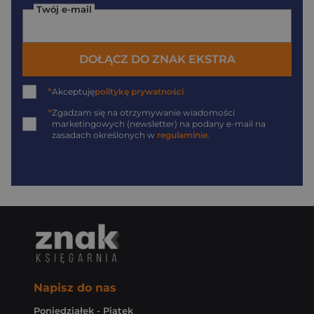
Twój e-mail
DOŁĄCZ DO ZNAK EKSTRA
*
Akceptuję
politykę prywatności
*
Zgadzam się na otrzymywanie wiadomości
marketingowych (newsletter) na podany
e-mail
na
zasadach określonych w
regulaminie
.
Napisz do nas
Poniedziałek - Piątek