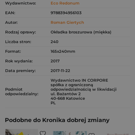
Wydawnictwo:
Eco Redonum
EAN:
9788394956103
Autor:
Roman Giertych
Rodzaj oprawy:
Okładka broszurowa (miękka)
Liczba stron:
240
Format:
165x240mm
Rok wydania:
2017
Data premiery:
2017-11-22
Wydawnictwo IN CORPORE
spółka z ograniczoną
Podmiot
odpowiedzialnością w likwidacji
odpowiedzialny:
ul. Bażantów 2
40-668 Katowice
PL
Podobne do Kronika dobrej zmiany