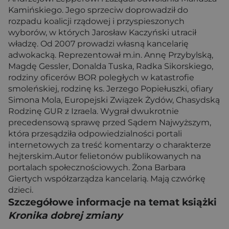
Kamińskiego. Jego sprzeciw doprowadził do
rozpadu koalicji rządowej i przyspieszonych
wyborów, w których Jarosław Kaczyński utracił
władzę. Od 2007 prowadzi własną kancelarię
adwokacką. Reprezentował m.in. Annę Przybylską,
Magdę Gessler, Donalda Tuska, Radka Sikorskiego,
rodziny oficerów BOR poległych w katastrofie
smoleńskiej, rodzinę ks. Jerzego Popiełuszki, ofiary
Simona Mola, Europejski Związek Żydów, Chasydską
Rodzinę GUR z Izraela. Wygrał dwukrotnie
precedensową sprawę przed Sądem Najwyższym,
która przesądziła odpowiedzialności portali
internetowych za treść komentarzy o charakterze
hejterskim.Autor felietonów publikowanych na
portalach społecznościowych. Żona Barbara
Giertych współzarządza kancelarią. Mają czwórkę
dzieci.
Szczegółowe informacje na temat książki
Kronika dobrej zmiany