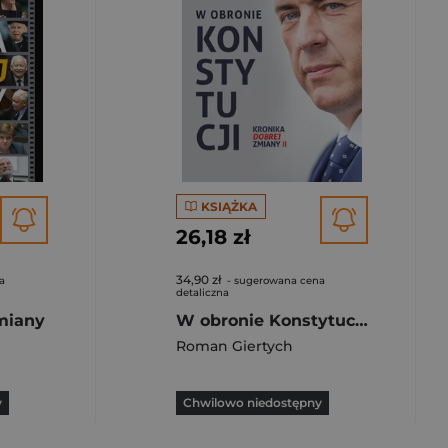
KSIĄŻKA
26,18 zł
34,90 zł
a
- sugerowana cena
detaliczna
miany
W obronie Konstytucji Kronika dobrej zmiany
Roman Giertych
y
Chwilowo niedostępny