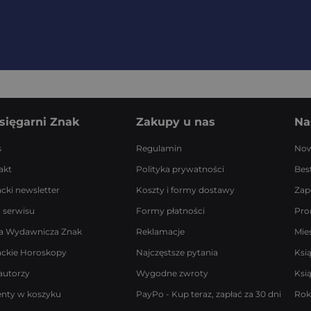
sięgarni Znak
Zakupy u nas
Na
s
Regulamin
Now
akt
Polityka prywatności
Best
acki newsletter
Koszty i formy dostawy
Zap
 serwisu
Formy płatności
Pro
a Wydawnicza Znak
Reklamacje
Mie
ackie Horoskopy
Najczęstsze pytania
Ksi
autorzy
Wygodne zwroty
Ksi
enty w koszyku
PayPo - Kup teraz, zapłać za 30 dni
Rok