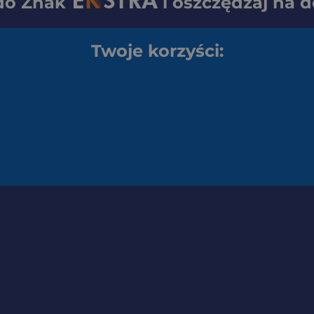
 do
Znak
i oszczędzaj na 
Twoje korzyści: