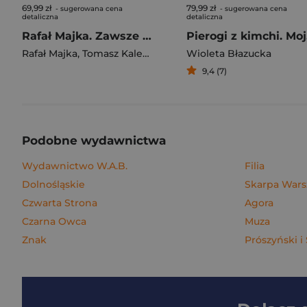
69,99 zł
79,99 zł
- sugerowana cena
- sugerowana cena
detaliczna
detaliczna
Rafał Majka. Zawsze z przodu. Rozmawia Tomasz Kalemba - książka z autografem
Pie
Rafał Majka
,
Tomasz Kalemba
Wioleta Błazucka
9,4 (7)
Podobne wydawnictwa
Wydawnictwo W.A.B.
Filia
Dolnośląskie
Skarpa War
Czwarta Strona
Agora
Czarna Owca
Muza
Znak
Prószyński i