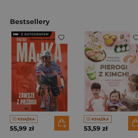
Bestsellery
KSIĄŻKA
KSIĄŻKA
55,99 zł
53,59 zł