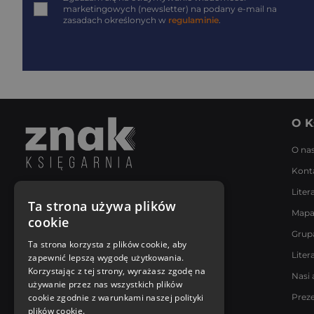
marketingowych (newsletter) na podany
e-mail
na
zasadach określonych w
regulaminie
.
O K
O na
Kont
Liter
Napisz do nas
Ta strona używa plików
Mapa
Poniedziałek - Piątek
cookie
8:00 - 18:00
Grup
[email protected]
Ta strona korzysta z plików cookie, aby
Liter
zapewnić lepszą wygodę użytkowania.
Bądź z nami na bieżąco
Korzystając z tej strony, wyrażasz zgodę na
Nasi 
używanie przez nas wszystkich plików
cookie zgodnie z warunkami naszej polityki
Prez
plików cookie.