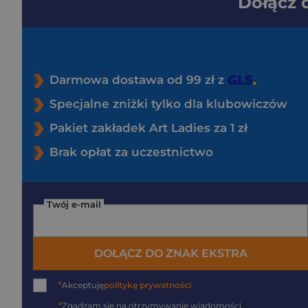
Dołącz
Darmowa dostawa od 99 zł z
Specjalne zniżki tylko dla klubowiczów
Pakiet zakładek Art Ladies za 1 zł
Brak opłat za uczestnictwo
Twój e-mail
DOŁĄCZ DO ZNAK EKSTRA
*
Akceptuję
politykę prywatności
*
Zgadzam się na otrzymywanie wiadomości