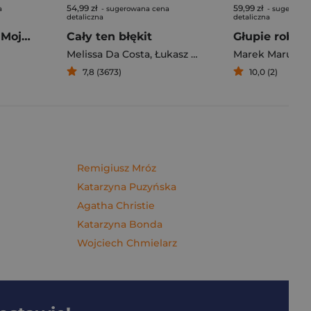
54,99 zł
59,99 zł
a
- sugerowana cena
- sugerowan
detaliczna
detaliczna
Pierogi z kimchi. Moje ulubione azjatyckie przepisy - książka z autografem
Cały ten błękit
Melissa Da Costa
,
Łukasz Müller
Marek Maruszc
7,8 (3673)
10,0 (2)
Remigiusz Mróz
Katarzyna Puzyńska
Agatha Christie
Katarzyna Bonda
Wojciech Chmielarz