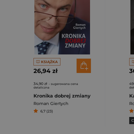
KSIĄŻKA
26,94 zł
3
34,90 zł
49
- sugerowana cena
detaliczna
det
Kronika dobrej zmiany
Roman Giertych
R
6,7 (23)
C