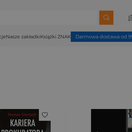
cje
Nasze zakładki
Książki ZNAK
Darmowa dostawa od 99