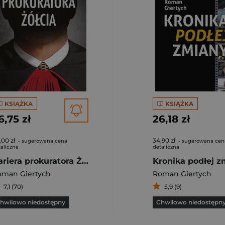
KSIĄŻKA
KSIĄŻKA
6,75 zł
26,18 zł
,00 zł
34,90 zł
- sugerowana cena
- sugerowana cen
aliczna
detaliczna
Kariera prokuratora Żółcia
Kronika podłej z
oman Giertych
Roman Giertych
7,1 (70)
5,9 (9)
hwilowo niedostępny
Chwilowo niedostępn