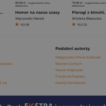
99,99 zł
79,99 zł
- sugerowana cena
- sugerowana cen
detaliczna
detaliczna
rogi z kimchi. Moje ulubione azjatyckie przepisy
Homer na nasze czasy
Węcowski Marek
Wioleta Błazucka
9,0 (9)
10,0 (2)
Podobni autorzy
Małgorzata Oliwia Sobczak
szawska
Sławek Gortych
Marek Krajewski
Freida McFadden
 S-ka
Maciej Siembieda