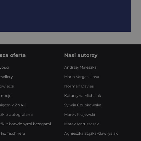
sza oferta
Nasi autorzy
ości
Andrzej Maleszka
sellery
Mario Vargas Llosa
owiedzi
Norman Davies
mocje
Katarzyna Michalak
sięcznik ZNAK
Sylwia Czubkowska
ążki z autografami
Marek Krajewski
ążki z barwionymi brzegami
Marek Maruszczak
 ks. Tischnera
Agnieszka Stążka-Gawrysiak