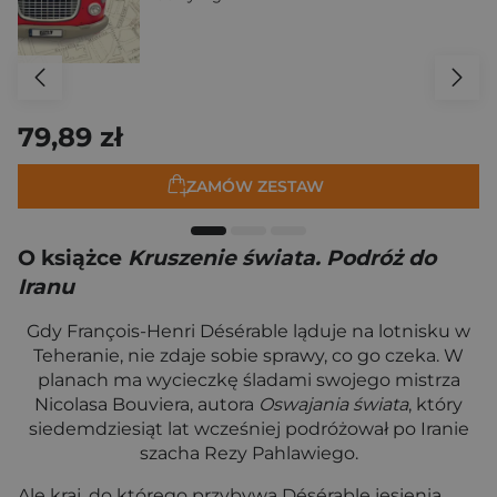
79,89 zł
ZAMÓW ZESTAW
O książce
Kruszenie świata. Podróż do
Iranu
Gdy François-Henri Désérable ląduje na lotnisku w
Teheranie, nie zdaje sobie sprawy, co go czeka. W
planach ma wycieczkę śladami swojego mistrza
Nicolasa Bouviera, autora
Oswajania świata
, który
siedemdziesiąt lat wcześniej podróżował po Iranie
szacha Rezy Pahlawiego.
Ale kraj, do którego przybywa Désérable jesienią