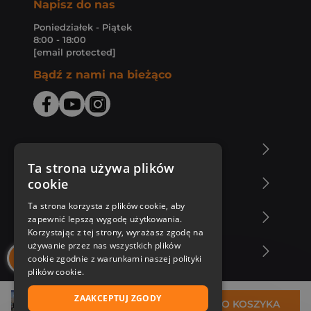
Napisz do nas
Poniedziałek - Piątek
8:00 - 18:00
[email protected]
Bądź z nami na bieżąco
O Księgarni Znak
Ta strona używa plików
cookie
Zakupy u nas
Ta strona korzysta z plików cookie, aby
Nasza oferta
zapewnić lepszą wygodę użytkowania.
Korzystając z tej strony, wyrażasz zgodę na
używanie przez nas wszystkich plików
Nasi autorzy
cookie zgodnie z warunkami naszej polityki
plików cookie.
ZAAKCEPTUJ ZGODY
31,89 zł
DO KOSZYKA