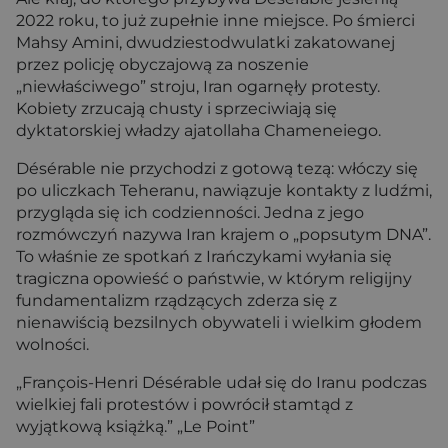
2022 roku, to już zupełnie inne miejsce. Po śmierci
Mahsy Amini, dwudziestodwulatki zakatowanej
przez policję obyczajową za noszenie
„niewłaściwego” stroju, Iran ogarnęły protesty.
Kobiety zrzucają chusty i sprzeciwiają się
dyktatorskiej władzy ajatollaha Chameneiego.
Désérable nie przychodzi z gotową tezą: włóczy się
po uliczkach Teheranu, nawiązuje kontakty z ludźmi,
przygląda się ich codzienności. Jedna z jego
rozmówczyń nazywa Iran krajem o „popsutym DNA”.
To właśnie ze spotkań z Irańczykami wyłania się
tragiczna opowieść o państwie, w którym religijny
fundamentalizm rządzących zderza się z
nienawiścią bezsilnych obywateli i wielkim głodem
wolności.
„François-Henri Désérable udał się do Iranu podczas
wielkiej fali protestów i powrócił stamtąd z
wyjątkową książką.” „Le Point”