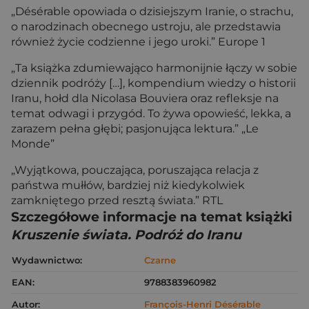
„Désérable opowiada o dzisiejszym Iranie, o strachu,
o narodzinach obecnego ustroju, ale przedstawia
również życie codzienne i jego uroki.” Europe 1
„Ta książka zdumiewająco harmonijnie łączy w sobie
dziennik podróży […], kompendium wiedzy o historii
Iranu, hołd dla Nicolasa Bouviera oraz refleksje na
temat odwagi i przygód. To żywa opowieść, lekka, a
zarazem pełna głębi; pasjonująca lektura.” „Le
Monde”
„Wyjątkowa, pouczająca, poruszająca relacja z
państwa mułłów, bardziej niż kiedykolwiek
zamkniętego przed resztą świata.” RTL
Szczegółowe informacje na temat książki
Kruszenie świata. Podróż do Iranu
Wydawnictwo:
Czarne
EAN:
9788383960982
Autor:
François-Henri Désérable