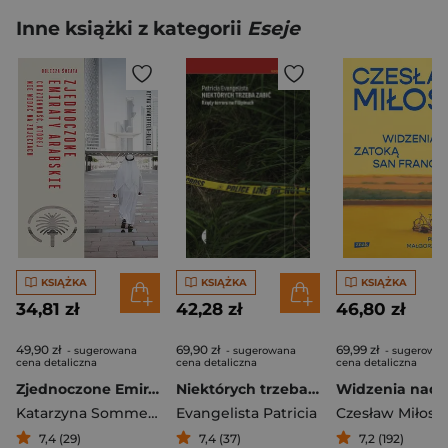
Inne książki z kategorii
Eseje
KSIĄŻKA
KSIĄŻKA
KSIĄŻKA
34,81 zł
42,28 zł
46,80 zł
49,90 zł
69,90 zł
69,99 zł
- sugerowana
- sugerowana
- sugerowa
cena detaliczna
cena detaliczna
cena detaliczna
Zjednoczone Emiraty Arabskie. Codzienność, której nie widać na zdjęciach
Niektórych trzeba zabić. Rządy terroru na Filipinach
Katarzyna Sommerfeld-Pluta
Evangelista Patricia
Czesław Miłosz
7,4 (29)
7,4 (37)
7,2 (192)