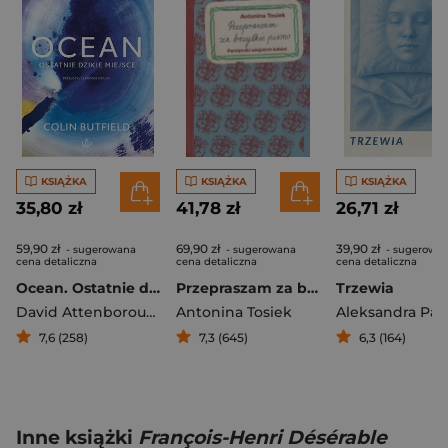
KSIĄŻKA
KSIĄŻKA
KSIĄŻKA
35,80 zł
41,78 zł
26,71 zł
59,90 zł
69,90 zł
39,90 zł
- sugerowana
- sugerowana
- sugerowa
cena detaliczna
cena detaliczna
cena detaliczna
Ocean. Ostatnie dzikie miejsce
Przepraszam za brzydkie pismo Pamiętniki wiejskich kobiet
Trzewia
David Attenborough
,
Colin Butfield
Antonina Tosiek
Aleksandra Pa
7,6 (258)
7,3 (645)
6,3 (164)
Inne książki
François-Henri Désérable