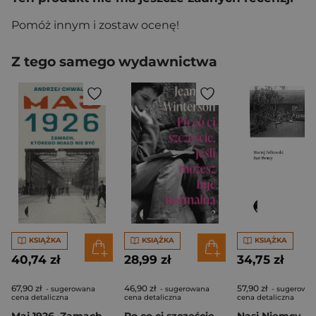
Pomóż innym i zostaw ocenę!
Z tego samego wydawnictwa
KSIĄŻKA
KSIĄŻKA
KSIĄŻKA
40,74 zł
28,99 zł
34,75 zł
67,90 zł
46,90 zł
57,90 zł
- sugerowana
- sugerowana
- sugerowa
cena detaliczna
cena detaliczna
cena detaliczna
Maj 1926. Zamach, którego miało nie być
Po co ci szczęście, jeśli możesz być normalna?
Nasi Niemcy