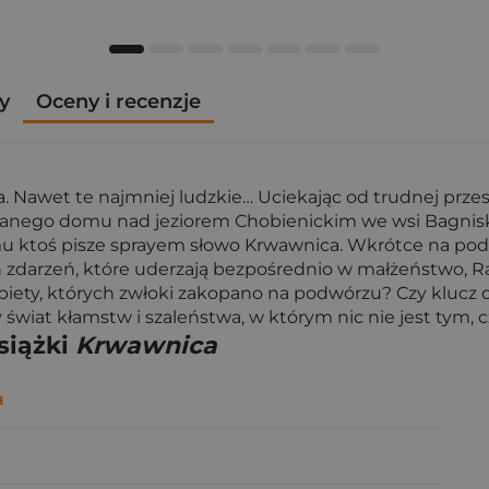
y
Oceny i recenzje
a. Nawet te najmniej ludzkie… Uciekając od trudnej przesz
ego domu nad jeziorem Chobienickim we wsi Bagniska.
mu ktoś pisze sprayem słowo Krwawnica. Wkrótce na po
zdarzeń, które uderzają bezpośrednio w małżeństwo, Raf
ety, których zwłoki zakopano na podwórzu? Czy klucz do 
świat kłamstw i szaleństwa, w którym nic nie jest tym, 
siążki
Krwawnica
a