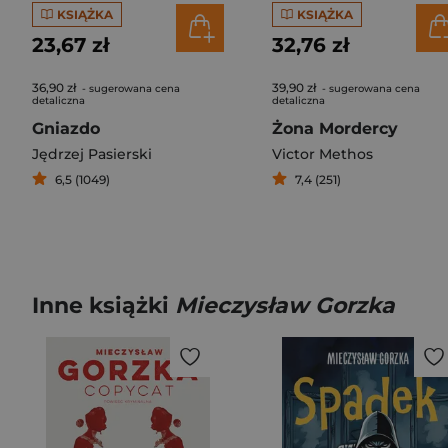
KSIĄŻKA
KSIĄŻKA
23,67 zł
32,76 zł
36,90 zł
39,90 zł
- sugerowana cena
- sugerowana cena
detaliczna
detaliczna
Gniazdo
Żona Mordercy
Jędrzej Pasierski
Victor Methos
6,5 (1049)
7,4 (251)
Inne książki
Mieczysław Gorzka