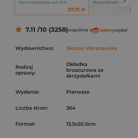
Skarpa Warszawska, wyd. 2022
Skarpa Warszawska,
27,75 zł
31,6
7.11 /10 (3258)
wspólnie z
Wydawnictwo:
Skarpa Warszawska
Okładka
Rodzaj
broszurowa ze
oprawy:
skrzydełkami
Wydanie:
Pierwsze
Liczba stron:
364
Format:
13.5x20.5cm