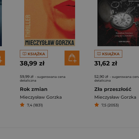
KSIĄŻKA
KSIĄŻKA
38,99 zł
31,62 zł
59,99 zł
52,90 zł
- sugerowana cena
- sugerowana cen
detaliczna
detaliczna
Rok zmian
Zła przeszłość
Mieczysław Gorzka
Mieczysław Gorzka
7,4 (1831)
7,5 (2053)