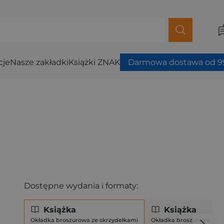
cje
Nasze zakładki
Książki ZNAK
Darmowa dostawa od 99
Dostępne wydania i formaty:
Książka
Książka
Okładka broszurowa ze skrzydełkami
Okładka broszurowa (mi