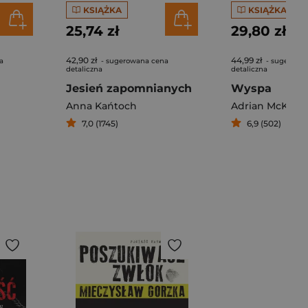
KSIĄŻKA
KSIĄŻKA
25,74 zł
29,80 zł
42,90 zł
44,99 zł
a
- sugerowana cena
- sugerowa
detaliczna
detaliczna
Jesień zapomnianych
Wyspa
Anna Kańtoch
Adrian McKinty
7,0 (1745)
6,9 (502)