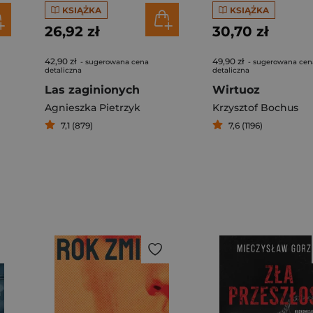
KSIĄŻKA
KSIĄŻKA
26,92 zł
30,70 zł
42,90 zł
49,90 zł
- sugerowana cena
- sugerowana cen
detaliczna
detaliczna
Las zaginionych
Wirtuoz
Agnieszka Pietrzyk
Krzysztof Bochus
7,1 (879)
7,6 (1196)