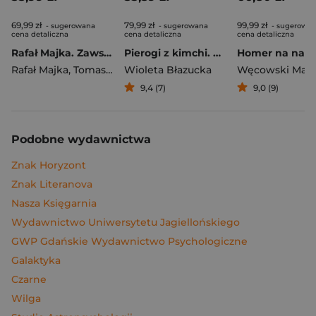
69,99 zł
79,99 zł
99,99 zł
- sugerowana
- sugerowana
- sugerowa
cena detaliczna
cena detaliczna
cena detaliczna
Rafał Majka. Zawsze z przodu. Rozmawia Tomasz Kalemba - książka z autografem
Pierogi z kimchi. Moje ulubione azjatyckie przepisy
Rafał Majka
,
Tomasz Kalemba
Wioleta Błazucka
Węcowski Mar
9,4 (7)
9,0 (9)
Podobne wydawnictwa
Znak Horyzont
Znak Literanova
Nasza Księgarnia
Wydawnictwo Uniwersytetu Jagiellońskiego
GWP Gdańskie Wydawnictwo Psychologiczne
Galaktyka
Czarne
Wilga