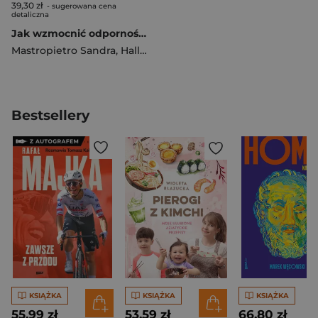
39,30 zł
- sugerowana cena
detaliczna
Jak wzmocnić odporność psychiczną i obniżyć poziom stresu.Praktyczne narzędzia i ćwiczenia, które pomagają wyciszyć emocje, odzyskać równowagę i usunąć codzienną presję
Mastropietro Sandra
,
Hallmann Sebastian
Bestsellery
KSIĄŻKA
KSIĄŻKA
KSIĄŻKA
55,99 zł
53,59 zł
66,80 zł