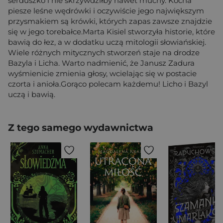
serduszko i nie skrzywdziłby nawet muchy. Kocha
piesze leśne wędrówki i oczywiście jego największym
przysmakiem są krówki, których zapas zawsze znajdzie
się w jego torebałce.Marta Kisiel stworzyła historie, które
bawią do łez, a w dodatku uczą mitologii słowiańskiej.
Wiele różnych mitycznych stworzeń staje na drodze
Bazyla i Licha. Warto nadmienić, że Janusz Zadura
wyśmienicie zmienia głosy, wcielając się w postacie
czorta i anioła.Gorąco polecam każdemu! Licho i Bazyl
uczą i bawią.
Z tego samego wydawnictwa