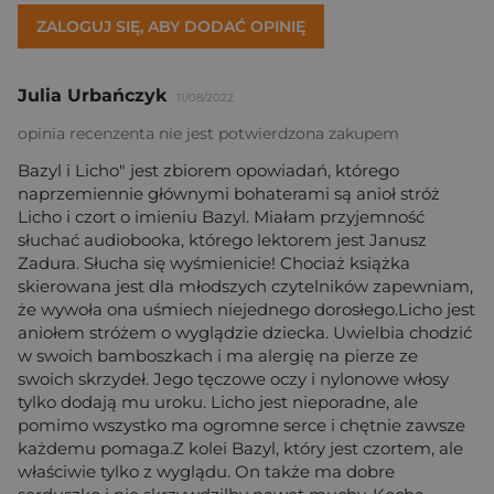
ZALOGUJ SIĘ, ABY DODAĆ OPINIĘ
Julia Urbańczyk
11/08/2022
opinia recenzenta nie jest potwierdzona zakupem
Bazyl i Licho" jest zbiorem opowiadań, którego
naprzemiennie głównymi bohaterami są anioł stróż
Licho i czort o imieniu Bazyl. Miałam przyjemność
słuchać audiobooka, którego lektorem jest Janusz
Zadura. Słucha się wyśmienicie! Chociaż książka
skierowana jest dla młodszych czytelników zapewniam,
że wywoła ona uśmiech niejednego dorosłego.Licho jest
aniołem stróżem o wyglądzie dziecka. Uwielbia chodzić
w swoich bamboszkach i ma alergię na pierze ze
swoich skrzydeł. Jego tęczowe oczy i nylonowe włosy
tylko dodają mu uroku. Licho jest nieporadne, ale
pomimo wszystko ma ogromne serce i chętnie zawsze
każdemu pomaga.Z kolei Bazyl, który jest czortem, ale
właściwie tylko z wyglądu. On także ma dobre