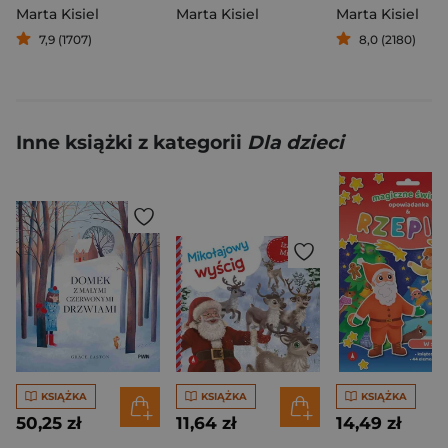
Marta Kisiel
Marta Kisiel
Marta Kisiel
7,9 (1707)
8,0 (2180)
Inne książki z kategorii
Dla dzieci
KSIĄŻKA
KSIĄŻKA
KSIĄŻKA
50,25 zł
11,64 zł
14,49 zł