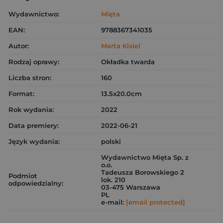
Wydawnictwo:
Mięta
EAN:
9788367341035
Autor:
Marta Kisiel
Rodzaj oprawy:
Okładka twarda
Liczba stron:
160
Format:
13.5x20.0cm
Rok wydania:
2022
Data premiery:
2022-06-21
Język wydania:
polski
Wydawnictwo Mięta Sp. z
o.o.
Tadeusza Borowskiego 2
Podmiot
lok. 210
odpowiedzialny:
03-475 Warszawa
PL
e-mail:
[email protected]