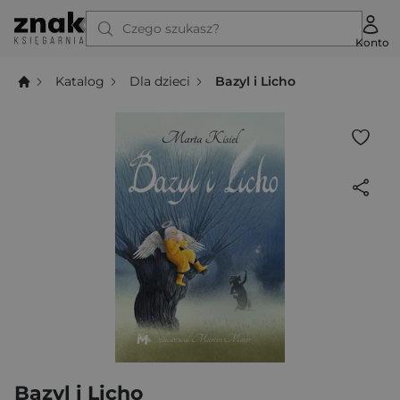
Czego szukasz?
Konto
Katalog
Dla dzieci
Bazyl i Licho
Bazyl i Licho