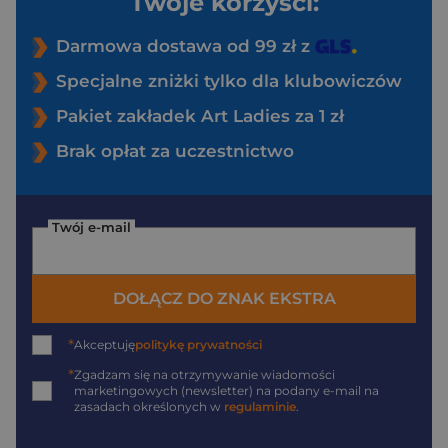
Twoje korzyści:
Darmowa dostawa od 99 zł z
Specjalne zniżki tylko dla klubowiczów
Pakiet zakładek Art Ladies za 1 zł
Brak opłat za uczestnictwo
Twój e-mail
DOŁĄCZ DO ZNAK EKSTRA
*
Akceptuję
politykę prywatności
*
Zgadzam się na otrzymywanie wiadomości
marketingowych (newsletter) na podany
e-mail
na
zasadach określonych w
regulaminie
.