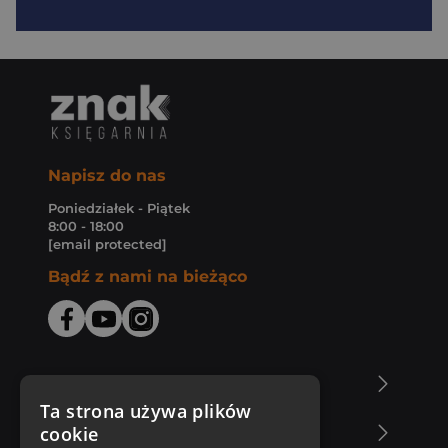
Napisz do nas
Poniedziałek - Piątek
8:00 - 18:00
[email protected]
Bądź z nami na bieżąco
O Księgarni Znak
Ta strona używa plików
cookie
Zakupy u nas