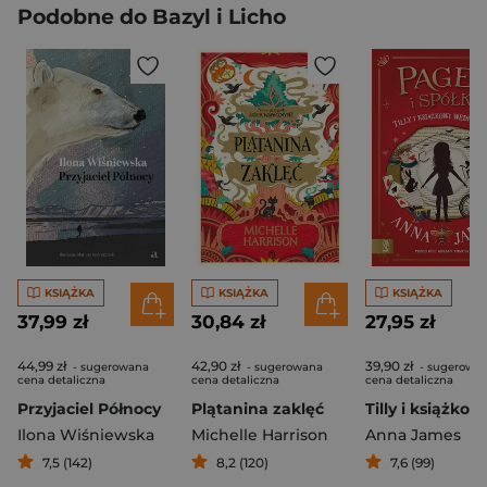
Podobne do Bazyl i Licho
KSIĄŻKA
KSIĄŻKA
KSIĄŻKA
37,99 zł
30,84 zł
27,95 zł
44,99 zł
42,90 zł
39,90 zł
- sugerowana
- sugerowana
- sugerowa
cena detaliczna
cena detaliczna
cena detaliczna
Przyjaciel Północy
Plątanina zaklęć
Ilona Wiśniewska
Michelle Harrison
Anna James
7,5 (142)
8,2 (120)
7,6 (99)