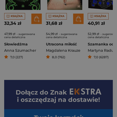
KSIĄŻKA
KSIĄŻKA
KSIĄŻKA
32,34 zł
31,68 zł
40,91 zł
47,99 zł
54,99 zł
52,99 zł
- sugerowana
- sugerowana
- sugerowa
cena detaliczna
cena detaliczna
cena detaliczna
Słowiedźma
Utracona miłość
Anna Szumacher
Magdalena Krauze
7,0 (227)
8,0 (762)
7,0 (6287)
Dołącz do
Znak
i oszczędzaj na dostawie!