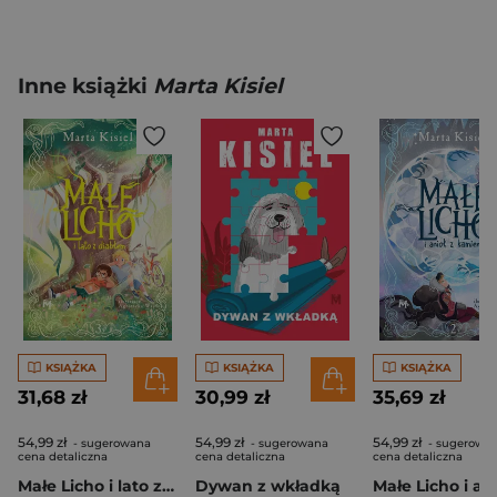
Inne książki
Marta Kisiel
KSIĄŻKA
KSIĄŻKA
KSIĄŻKA
31,68 zł
30,99 zł
35,69 zł
54,99 zł
54,99 zł
54,99 zł
- sugerowana
- sugerowana
- sugerowa
cena detaliczna
cena detaliczna
cena detaliczna
Małe Licho i lato z diabłem
Dywan z wkładką