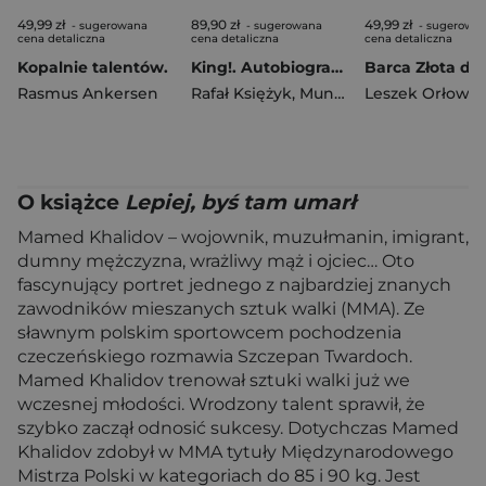
49,99 zł
89,90 zł
49,99 zł
- sugerowana
- sugerowana
- sugerowa
cena detaliczna
cena detaliczna
cena detaliczna
Kopalnie talentów.
King!. Autobiografia
Barca Złota de
Rasmus Ankersen
Rafał Księżyk
,
Muniek Staszczyk
Leszek Orłowsk
O książce
Lepiej, byś tam umarł
Mamed Khalidov – wojownik, muzułmanin, imigrant,
dumny mężczyzna, wrażliwy mąż i ojciec… Oto
fascynujący portret jednego z najbardziej znanych
zawodników mieszanych sztuk walki (MMA). Ze
sławnym polskim sportowcem pochodzenia
czeczeńskiego rozmawia Szczepan Twardoch.
Mamed Khalidov trenował sztuki walki już we
wczesnej młodości. Wrodzony talent sprawił, że
szybko zaczął odnosić sukcesy. Dotychczas Mamed
Khalidov zdobył w MMA tytuły Międzynarodowego
Mistrza Polski w kategoriach do 85 i 90 kg. Jest