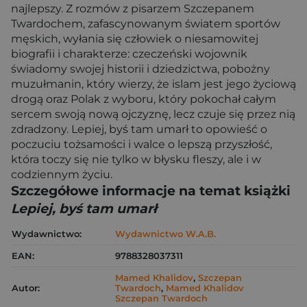
najlepszy. Z rozmów z pisarzem Szczepanem
Twardochem, zafascynowanym światem sportów
męskich, wyłania się człowiek o niesamowitej
biografii i charakterze: czeczeński wojownik
świadomy swojej historii i dziedzictwa, pobożny
muzułmanin, który wierzy, że islam jest jego życiową
drogą oraz Polak z wyboru, który pokochał całym
sercem swoją nową ojczyznę, lecz czuje się przez nią
zdradzony. Lepiej, byś tam umarł to opowieść o
poczuciu tożsamości i walce o lepszą przyszłość,
która toczy się nie tylko w błysku fleszy, ale i w
codziennym życiu.
Szczegółowe informacje na temat książki
Lepiej, byś tam umarł
Wydawnictwo:
Wydawnictwo W.A.B.
EAN:
9788328037311
Mamed Khalidov
,
Szczepan
Autor:
Twardoch
,
Mamed Khalidov
Szczepan Twardoch