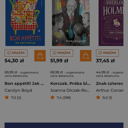
KSIĄŻKA
KSIĄŻKA
KSIĄŻKA
54,30 zł
51,99 zł
37,45 zł
69,99 zł
69,99 zł
44,99 zł
- sugerowana
- sugerowana
- sugerowa
cena detaliczna
cena detaliczna
cena detaliczna
Bon appétit! Jak zjeść Francję
Korczak. Próba biografii
Carolyn Boyd
Joanna Olczak-Ronikier
Arthur Conan D
7,0 (2)
7,4 (399)
9,0 (1)