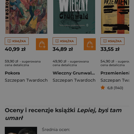
KSIĄŻKA
KSIĄŻKA
KSIĄŻKA
40,99 zł
34,89 zł
33,55 zł
59,90 zł
49,90 zł
54,90 zł
- sugerowana
- sugerowana
- sugerowa
cena detaliczna
cena detaliczna
cena detaliczna
Pokora
Wieczny Grunwald wyd. 3
Przemienienie
Szczepan Twardoch
Szczepan Twardoch
Szczepan Twar
6,8 (1140)
Oceny i recenzje książki
Lepiej, byś tam
umarł
Średnia ocen: