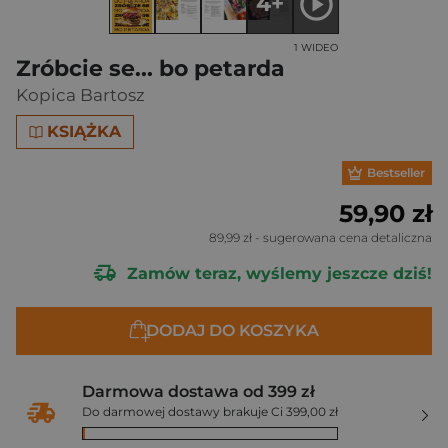
4+
1 WIDEO
Zróbcie se... bo petarda
Kopica Bartosz
KSIĄŻKA
Bestseller
59,90 zł
89,99 zł
- sugerowana cena detaliczna
Zamów teraz, wyślemy jeszcze dziś!
DODAJ DO KOSZYKA
Darmowa dostawa od 399 zł
Do darmowej dostawy brakuje Ci 399,00 zł