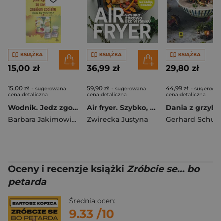
KSIĄŻKA
KSIĄŻKA
KSIĄŻKA
15,00 zł
36,99 zł
29,80 zł
15,00 zł
59,90 zł
44,99 zł
- sugerowana
- sugerowana
- sugerowa
cena detaliczna
cena detaliczna
cena detaliczna
Wodnik. Jedz zgodnie ze swoim znakiem zodiaku
Air fryer. Szybko, zdrowo, bez wysiłku
Dania z grzyb
Barbara Jakimowicz-Klein
Zwirecka Justyna
Gerhard Schust
Oceny i recenzje książki
Zróbcie se... bo
petarda
Średnia ocen:
9.33
/10