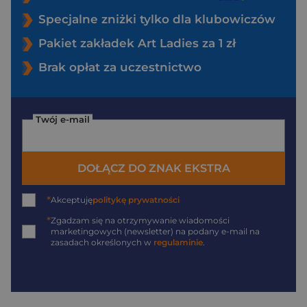
Specjalne zniżki tylko dla klubowiczów
Pakiet zakładek Art Ladies za 1 zł
Brak opłat za uczestnictwo
Twój e-mail
DOŁĄCZ DO ZNAK EKSTRA
*
Akceptuję
politykę prywatności
*
Zgadzam się na otrzymywanie wiadomości
marketingowych (newsletter) na podany
e-mail
na
zasadach określonych w
regulaminie
.