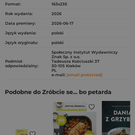
Format:
163x235
Rok wydania:
2026
Data premiery:
2026-06-17
Język wydania:
polski
Język oryginału:
polski
Społeczny Instytut Wydawniczy
Znak Sp. z o.o.
Podmiot
Tadeusza Kościuszki 37
odpowiedzialny:
30-105 Kraków
PL
e-mail:
[email protected]
Podobne do Zróbcie se... bo petarda