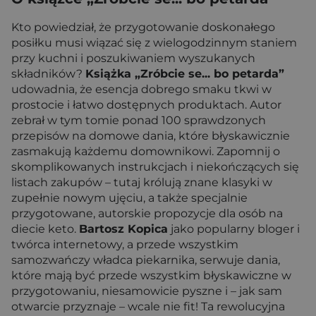
Kto powiedział, że przygotowanie doskonałego
posiłku musi wiązać się z wielogodzinnym staniem
przy kuchni i poszukiwaniem wyszukanych
składników?
Książka „Zróbcie se... bo petarda”
udowadnia, że esencja dobrego smaku tkwi w
prostocie i łatwo dostępnych produktach. Autor
zebrał w tym tomie ponad 100 sprawdzonych
przepisów na domowe dania, które błyskawicznie
zasmakują każdemu domownikowi. Zapomnij o
skomplikowanych instrukcjach i niekończących się
listach zakupów – tutaj królują znane klasyki w
zupełnie nowym ujęciu, a także specjalnie
przygotowane, autorskie propozycje dla osób na
diecie keto.
Bartosz Kopica
jako popularny bloger i
twórca internetowy, a przede wszystkim
samozwańczy władca piekarnika, serwuje dania,
które mają być przede wszystkim błyskawiczne w
przygotowaniu, niesamowicie pyszne i – jak sam
otwarcie przyznaje – wcale nie fit! Ta rewolucyjna