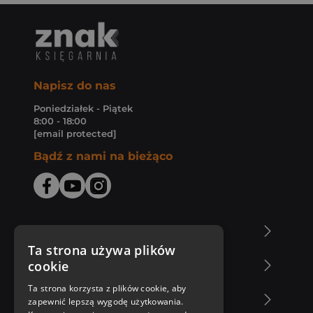
Napisz do nas
Poniedziałek - Piątek
8:00 - 18:00
[email protected]
Bądź z nami na bieżąco
O Księgarni Znak
Ta strona używa plików
cookie
Zakupy u nas
Ta strona korzysta z plików cookie, aby
Nasza oferta
zapewnić lepszą wygodę użytkowania.