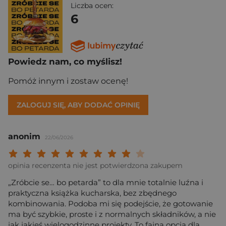
Liczba ocen:
6
Powiedz nam, co myślisz!
Pomóż innym i zostaw ocenę!
ZALOGUJ SIĘ, ABY DODAĆ OPINIĘ
anonim
22/06/2026
Twoja ocena: Beznadziejna 1/10"
Twoja ocena: Bardzo słaba 2/10"
Twoja ocena: Słaba 3/10"
Twoja ocena: Może być 4/10"
Twoja ocena: Przeciętna 5/10"
Twoja ocena: Dobra 6/10"
Twoja ocena: Bardzo dobra 7/10"
Twoja ocena: Rewelacyjna 8/10
Twoja ocena: Wybitna 9/10
Twoja ocena: Arcydzieło
opinia recenzenta nie jest potwierdzona zakupem
„Zróbcie se… bo petarda” to dla mnie totalnie luźna i
praktyczna książka kucharska, bez zbędnego
kombinowania. Podoba mi się podejście, że gotowanie
ma być szybkie, proste i z normalnych składników, a nie
jak jakieś wielogodzinne projekty. To fajna opcja dla