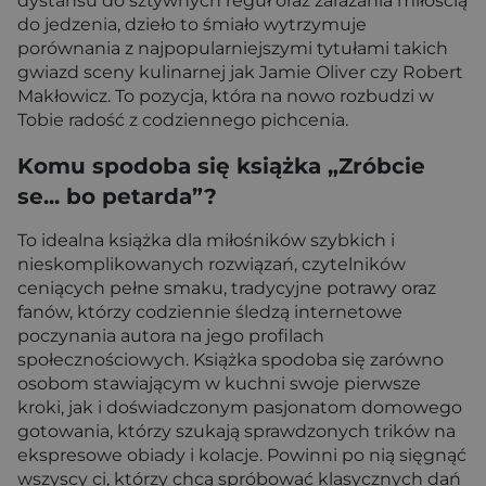
dystansu do sztywnych reguł oraz zarażania miłością
do jedzenia, dzieło to śmiało wytrzymuje
porównania z najpopularniejszymi tytułami takich
gwiazd sceny kulinarnej jak Jamie Oliver czy Robert
Makłowicz. To pozycja, która na nowo rozbudzi w
Tobie radość z codziennego pichcenia.
Komu spodoba się książka „Zróbcie
se... bo petarda”?
To idealna książka dla miłośników szybkich i
nieskomplikowanych rozwiązań, czytelników
ceniących pełne smaku, tradycyjne potrawy oraz
fanów, którzy codziennie śledzą internetowe
poczynania autora na jego profilach
społecznościowych. Książka spodoba się zarówno
osobom stawiającym w kuchni swoje pierwsze
kroki, jak i doświadczonym pasjonatom domowego
gotowania, którzy szukają sprawdzonych trików na
ekspresowe obiady i kolacje. Powinni po nią sięgnąć
wszyscy ci, którzy chcą spróbować klasycznych dań