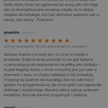
osób, które chcą coś ugotować po pracy, ale nie mają
siły na skomplikowane przepisy. Myślę, że to dobra
książka dla każdego, kto lubi domowe jedzenie, ale w
wersji „bez spiny”. Polecam!
anonim
23/06/2026
Twoja ocena: Beznadziejna 1/10"
Twoja ocena: Bardzo słaba 2/10"
Twoja ocena: Słaba 3/10"
Twoja ocena: Może być 4/10"
Twoja ocena: Przeciętna 5/10"
Twoja ocena: Dobra 6/10"
Twoja ocena: Bardzo dobra 7/10"
Twoja ocena: Rewelacyjna 8/10
Twoja ocena: Wybitna 9/10
Twoja ocena: Arcydzieło
opinia recenzenta nie jest potwierdzona zakupem
Bartosz Kopica ma swój styl i to czuć w każdym
przepisie. Zróbcie se bo petarda to nie jest kolejna
nudna pozycja do postawienia na półkę jako ozdoba –
to jest książka, która u mnie w kuchni jest już cała w
plamach z sosu, co chyba najlepiej o niej świadczy.
Przepisy są świetne dla każdego, kto nie lubi tracić
godzin na przygotowania, ale chce zjeść coś naprawdę
dobrego i wyrazistego. Bardzo udany zakup, polecam
każdemu, kto lubi karmić znajomych i rodzinę.
anoni