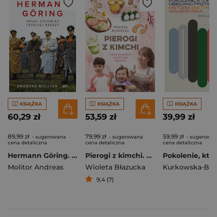
KSIĄŻKA
KSIĄŻKA
KSIĄŻKA
60,29 zł
53,59 zł
39,99 zł
89,99 zł
79,99 zł
59,99 zł
- sugerowana
- sugerowana
- sugerowa
cena detaliczna
cena detaliczna
cena detaliczna
Hermann Göring. Drugi człowiek Trzeciej Rzeszy
Pierogi z kimchi. Moje ulubione azjatyckie przepisy
Molitor Andreas
Wioleta Błazucka
9,4 (7)