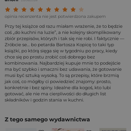
25/06/2026
Twoja ocena: Beznadziejna 1/10"
Twoja ocena: Bardzo słaba 2/10"
Twoja ocena: Słaba 3/10"
Twoja ocena: Może być 4/10"
Twoja ocena: Przeciętna 5/10"
Twoja ocena: Dobra 6/10"
Twoja ocena: Bardzo dobra 7/10"
Twoja ocena: Rewelacyjna 8/10
Twoja ocena: Wybitna 9/10
Twoja ocena: Arcydzieło
opinia recenzenta nie jest potwierdzona zakupem
Przy tej książce od razu miałam wrażenie, że to będzie
coś „do kuchni na luzie”, a nie kolejny skomplikowany
zbiór przepisów, których i tak się nie robi. I faktycznie —
Zróbcie se… bo petarda Bartosza Kopicę to taki typ
książki, po którą sięga się w tygodniu po pracy, kiedy
chce się po prostu zrobić coś dobrego bez
kombinowania. Najbardziej kupuje mnie to podejście
ma być szybko i smaczni bez udawania, że gotowanie
musi być sztuką wysoką. To są przepisy, które brzmią
jak coś, co mógłby ci powiedzieć znajomy: prosto,
konkretnie i bez spiny. Idealne dla kogoś, kto lubi
gotować, ale nie ma cierpliwości do długich list
składników i godzin stania w kuchni.
Z tego samego wydawnictwa