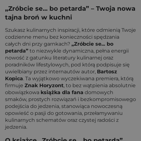
„Zróbcie se... bo petarda” – Twoja nowa
tajna broń w kuchni
Szukasz kulinarnych inspiracji, które odmienią Twoje
codzienne menu bez konieczności spędzania
całych dni przy garnkach?
„Zróbcie se... bo
petarda”
to niezwykle dynamiczna, pełna energii
nowość z gatunku literatury kulinarnej oraz
poradników lifestylowych, pod którą podpisuje się
uwielbiany przez internautów autor,
Bartosz
Kopica
. Ta wyjątkowo wyczekiwana premiera, którą
firmuje
Znak Horyzont
, to bez wątpienia absolutnie
obowiązkowa
książka dla fana
domowych
smaków, prostych rozwiązań i bezkompromisowego
podejścia do jedzenia, stanowiąca nowoczesną
opowieść o pasji do gotowania, przełamywaniu
kulinarnych schematów oraz czystej radości z
jedzenia.
O książce „Zróbcie se... bo petarda”