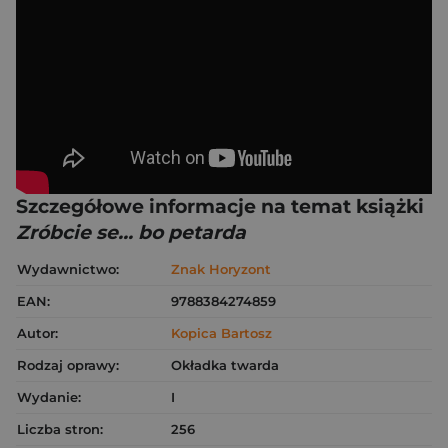
Szczegółowe informacje na temat książki
Zróbcie se... bo petarda
Wydawnictwo:
Znak Horyzont
EAN:
9788384274859
Autor:
Kopica Bartosz
Rodzaj oprawy:
Okładka twarda
Wydanie:
I
Liczba stron:
256