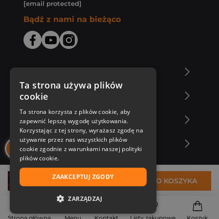
[email protected]
Bądź z nami na bieżąco
O Księgarni Znak
Ta strona używa plików
cookie
Zakupy u nas
Ta strona korzysta z plików cookie, aby
Nasza oferta
zapewnić lepszą wygodę użytkowania.
Korzystając z tej strony, wyrażasz zgodę na
używanie przez nas wszystkich plików
Nasi autorzy
cookie zgodnie z warunkami naszej polityki
plików cookie.
ZAAKCEPTUJ ZGODY
37,80 zł
DO KOSZYKA
ZARZĄDZAJ
NIEZBĘDNE
Strona główna
Menu
Kontakt
Listy zakupowe
Koszyk