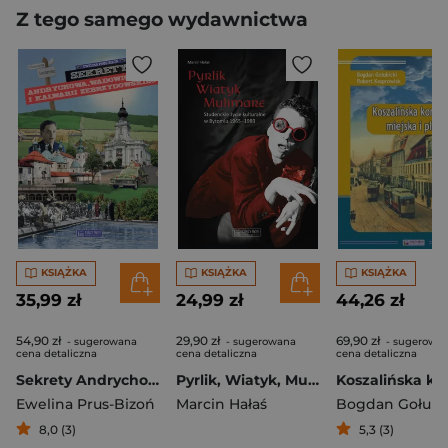
Z tego samego wydawnictwa
KSIĄŻKA
KSIĄŻKA
KSIĄŻKA
35,99 zł
24,99 zł
44,26 zł
54,90 zł
29,90 zł
69,90 zł
- sugerowana
- sugerowana
- sugerowa
cena detaliczna
cena detaliczna
cena detaliczna
Sekrety Andrychowa, Wadowic i Kalwarii Zebrzydowskiej
Pyrlik, Wiatyk, Mulimare. Studenckie życie kulturalne w Bytomiu 1965–1989
Ewelina Prus-Bizoń
Marcin Hałaś
Bogdan Gołubi
8,0 (3)
5,3 (3)