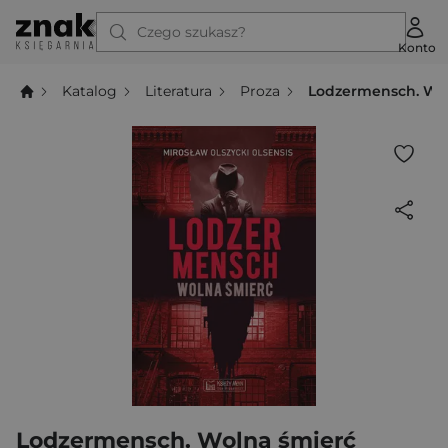
Czego szukasz?
Konto
Katalog
Literatura
Proza
Lodzermensch. Wo
Lodzermensch. Wolna śmierć