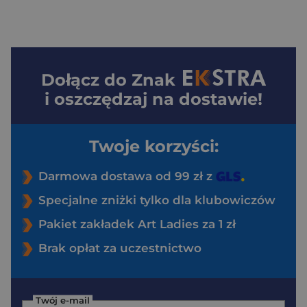
Dołącz do
Znak
i oszczędzaj na dostawie!
Twoje korzyści:
Darmowa dostawa od 99 zł z
Specjalne zniżki tylko dla klubowiczów
Pakiet zakładek Art Ladies za 1 zł
Brak opłat za uczestnictwo
Twój e-mail