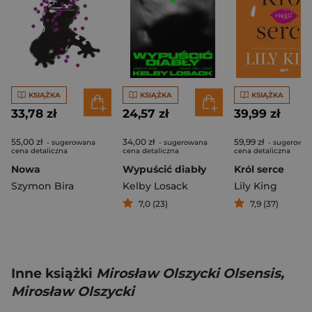
KSIĄŻKA
KSIĄŻKA
KSIĄŻKA
33,78 zł
24,57 zł
39,99 zł
55,00 zł
34,00 zł
59,99 zł
- sugerowana
- sugerowana
- sugerowa
cena detaliczna
cena detaliczna
cena detaliczna
Nowa
Wypuścić diabły
Król serce
Szymon Bira
Kelby Losack
Lily King
7,0 (23)
7,9 (37)
Inne książki
Mirosław Olszycki Olsensis,
Mirosław Olszycki