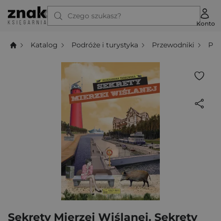
Czego szukasz?
Konto
Katalog
Podróże i turystyka
Przewodniki
Prz
Sekrety Mierzei Wiślanej. Sekrety