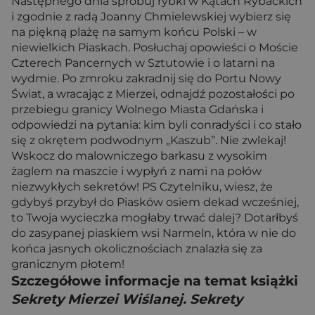
Następnego dnia spróbuj rybki w Kątach Rybackich
i zgodnie z radą Joanny Chmielewskiej wybierz się
na piękną plażę na samym końcu Polski – w
niewielkich Piaskach. Posłuchaj opowieści o Moście
Czterech Pancernych w Sztutowie i o latarni na
wydmie. Po zmroku zakradnij się do Portu Nowy
Świat, a wracając z Mierzei, odnajdź pozostałości po
przebiegu granicy Wolnego Miasta Gdańska i
odpowiedzi na pytania: kim byli conradyści i co stało
się z okrętem podwodnym „Kaszub”. Nie zwlekaj!
Wskocz do malowniczego barkasu z wysokim
żaglem na maszcie i wypłyń z nami na połów
niezwykłych sekretów! PS Czytelniku, wiesz, że
gdybyś przybył do Piasków osiem dekad wcześniej,
to Twoja wycieczka mogłaby trwać dalej? Dotarłbyś
do zasypanej piaskiem wsi Narmeln, która w nie do
końca jasnych okolicznościach znalazła się za
granicznym płotem!
Szczegółowe informacje na temat książki
Sekrety Mierzei Wiślanej. Sekrety