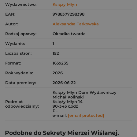
Wydawnictwo:
Księży Młyn
EAN:
9788377298398
Autor:
Aleksandra Tarkowska
Rodzaj oprawy:
Okładka twarda
Wydanie:
1
Liczba stron:
152
Format:
165x235
Rok wydania:
2026
Data premiery:
2026-06-22
Księży Młyn Dom Wydawniczy
Michał Koliński
Podmiot
Księży Młyn 14
odpowiedzialny:
90-345 Łódź
PL
e-mail:
[email protected]
Podobne do Sekrety Mierzei Wiślanej.