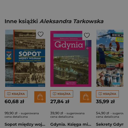
Inne książki
Aleksandra Tarkowska
KSIĄŻKA
KSIĄŻKA
KSIĄŻKA
60,68 zł
27,84 zł
35,99 zł
99,90 zł
39,90 zł
54,90 zł
- sugerowana
- sugerowana
- sugerowa
cena detaliczna
cena detaliczna
cena detaliczna
Sopot między wojnami Opowieść o życiu miasta 1918-1939
Gdynia. Księga miejsca