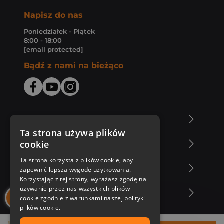
Napisz do nas
Poniedziałek - Piątek
8:00 - 18:00
[email protected]
Bądź z nami na bieżąco
O Księgarni Znak
Ta strona używa plików
cookie
Zakupy u nas
Ta strona korzysta z plików cookie, aby
Nasza oferta
zapewnić lepszą wygodę użytkowania.
Korzystając z tej strony, wyrażasz zgodę na
używanie przez nas wszystkich plików
Nasi autorzy
cookie zgodnie z warunkami naszej polityki
plików cookie.