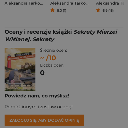
Aleksandra Tarkowska
Aleksandra Tarkowska
6,0 (1)
6,9 (16)
Oceny i recenzje książki
Sekrety Mierzei
Wiślanej. Sekrety
Średnia ocen:
~
/10
Liczba ocen:
0
Powiedz nam, co myślisz!
Pomóż innym i zostaw ocenę!
ZALOGUJ SIĘ, ABY DODAĆ OPINIĘ