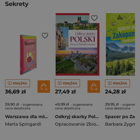
Sekrety
KSIĄŻKA
KSIĄŻKA
KSIĄŻKA
36,69 zł
27,49 zł
24,28 zł
59,90 zł
49,99 zł
39,95 zł
- sugerowana
- sugerowana
- sugerowa
cena detaliczna
cena detaliczna
cena detaliczna
Warszawa dla młodych podróżników przewodnik do bazgrania 2024
Odkryj skarby Polski / Discover Poland’s treasures
Marta Spingardi
Opracowanie Zbiorowe
Barbara Zygma