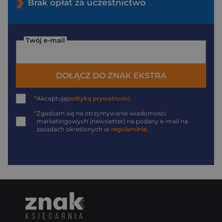
Brak opłat za uczestnictwo
Twój e-mail
DOŁĄCZ DO ZNAK EKSTRA
*
Akceptuję
politykę prywatności
*
Zgadzam się na otrzymywanie wiadomości
marketingowych (newsletter) na podany
e-mail
na
zasadach określonych w
regulaminie
.