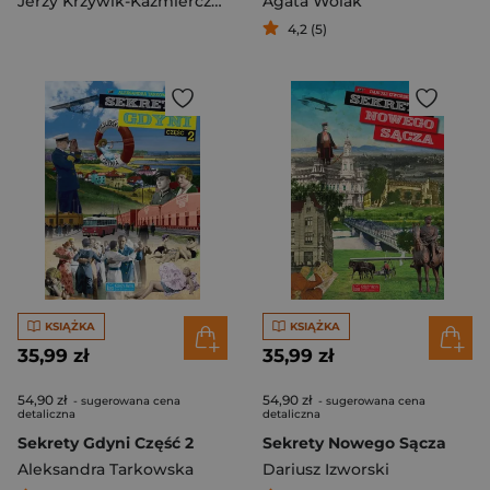
Jerzy Krzywik-Kaźmierczyk
Agata Wolak
4,2 (5)
KSIĄŻKA
KSIĄŻKA
35,99 zł
35,99 zł
54,90 zł
54,90 zł
- sugerowana cena
- sugerowana cena
detaliczna
detaliczna
Sekrety Gdyni Część 2
Sekrety Nowego Sącza
Aleksandra Tarkowska
Dariusz Izworski