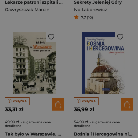
Lekarze patroni szpitali Łodzi i województwa
Sekrety Jeleniej Góry
Gawryszczak Marcin
Ivo Łaborewicz
7,7 (10)
KSIĄŻKA
KSIĄŻKA
33,31 zł
35,99 zł
49,90 zł
54,90 zł
- sugerowana cena
- sugerowana cena
detaliczna
detaliczna
Tak było w Warszawie. Historie sprzed stu lat
Bośnia i Hercegowina nieoczywista