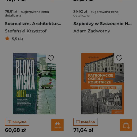
79,91 zł
39,90 zł
- sugerowana cena
- sugerowana cena
detaliczna
detaliczna
Socrealizm. Architektura polska 1949-1956
Szpiedzy w Szczecinie Historie prawdziwe
Stefański Krzysztof
Adam Zadworny
5,5 (4)
KSIĄŻKA
KSIĄŻKA
60,68 zł
71,64 zł