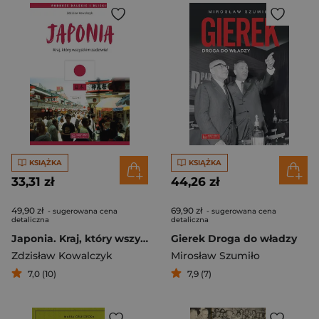
KSIĄŻKA
KSIĄŻKA
33,31 zł
44,26 zł
49,90 zł
69,90 zł
- sugerowana cena
- sugerowana cena
detaliczna
detaliczna
Japonia. Kraj, który wszystkim zadziwia
Gierek Droga do władzy
Zdzisław Kowalczyk
Mirosław Szumiło
7,0 (10)
7,9 (7)