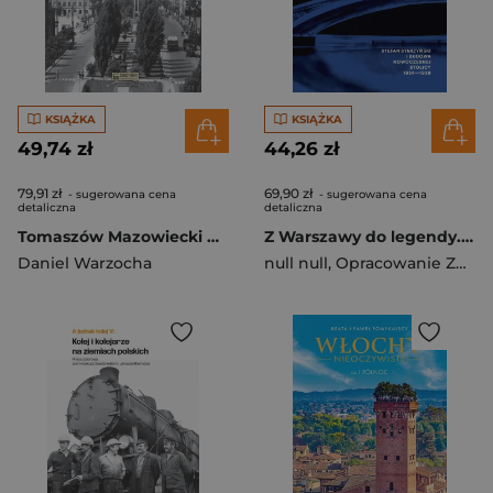
KSIĄŻKA
KSIĄŻKA
49,74 zł
44,26 zł
79,91 zł
69,90 zł
- sugerowana cena
- sugerowana cena
detaliczna
detaliczna
Tomaszów Mazowiecki w PRL. Życie miasta w latach 1945–1989
Z Warszawy do legendy. Stefan Starzyński i budowa nowoczesnej stolicy 1934-1939
Daniel Warzocha
null null
,
Opracowanie Zbiorowe