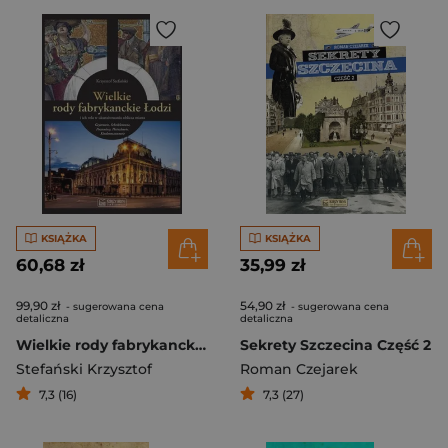
KSIĄŻKA
KSIĄŻKA
60,68 zł
35,99 zł
99,90 zł
54,90 zł
- sugerowana cena
- sugerowana cena
detaliczna
detaliczna
Wielkie rody fabrykanckie Łodzi i ich rola w ukształtowaniu oblicza miasta
Sekrety Szczecina Część 2
Stefański Krzysztof
Roman Czejarek
7,3 (16)
7,3 (27)