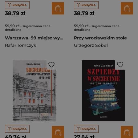
KSIĄŻKA
KSIĄŻKA
38,79 zł
38,79 zł
59,90 zł
59,90 zł
- sugerowana cena
- sugerowana cena
detaliczna
detaliczna
Warszawa. 99 miejsc wyd. 2
Przy wrocławskim stole
Rafał Tomczyk
Grzegorz Sobel
KSIĄŻKA
KSIĄŻKA
49,74 zł
27,84 zł