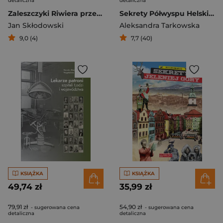
detaliczna
detaliczna
Zaleszczyki Riwiera przedwojennej Polski
Sekrety Półwyspu Helskiego
Jan Skłodowski
Aleksandra Tarkowska
9,0 (4)
7,7 (40)
KSIĄŻKA
KSIĄŻKA
49,74 zł
35,99 zł
79,91 zł
54,90 zł
- sugerowana cena
- sugerowana cena
detaliczna
detaliczna