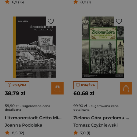
6,9 (16)
8,0 (1)
KSIĄŻKA
KSIĄŻKA
38,79 zł
60,68 zł
59,90 zł
99,90 zł
- sugerowana cena
- sugerowana cena
detaliczna
detaliczna
Litzmannstadt Getto Miejsca - Ludzie - Pamięć
Zielona Góra przełomu wieków XIX/XX Opowieść o życiu miasta
Joanna Podolska
Tomasz Czyżniewski
8,5 (12)
7,0 (1)