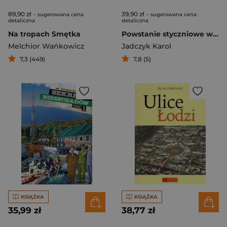
89,90 zł
39,90 zł
- sugerowana cena
- sugerowana cena
detaliczna
detaliczna
Na tropach Smętka
Powstanie styczniowe w Łodzi i regionie Studia i materiały
Melchior Wańkowicz
Jadczyk Karol
7,3 (449)
7,8 (5)
KSIĄŻKA
KSIĄŻKA
35,99 zł
38,77 zł