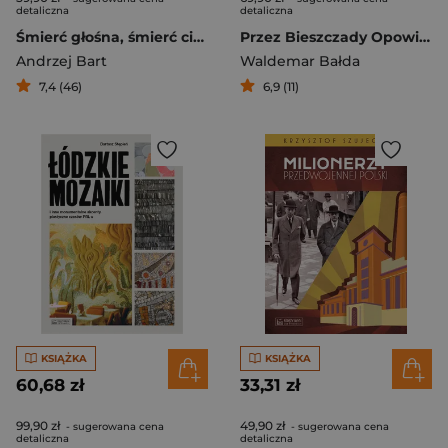
detaliczna
detaliczna
Śmierć głośna, śmierć cicha
Przez Bieszczady Opowieści z końca świata
Andrzej Bart
Waldemar Bałda
7,4 (46)
6,9 (11)
KSIĄŻKA
KSIĄŻKA
60,68 zł
33,31 zł
99,90 zł
49,90 zł
- sugerowana cena
- sugerowana cena
detaliczna
detaliczna