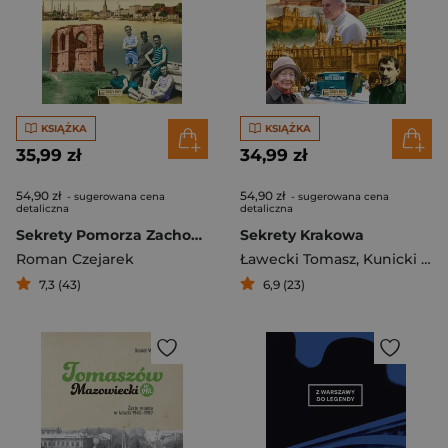
KSIĄŻKA
KSIĄŻKA
35,99 zł
34,99 zł
54,90 zł
54,90 zł
- sugerowana cena
- sugerowana cena
detaliczna
detaliczna
Sekrety Pomorza Zachodniego
Sekrety Krakowa
Roman Czejarek
Ławecki Tomasz
,
Kunicki Kazimierz
7,3 (43)
6,9 (23)