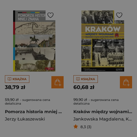
KSIĄŻKA
KSIĄŻKA
38,79 zł
60,68 zł
59,90 zł
99,90 zł
- sugerowana cena
- sugerowana cena
detaliczna
detaliczna
Pomorza historia mniej znana
Kraków między wojnami Opowieść o życiu miasta 1918-1939
Jerzy Łukaszewski
Jankowska Magdalena
,
Kocańda Małgorzata
8,3 (3)