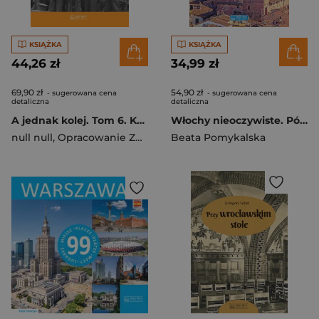
KSIĄŻKA
KSIĄŻKA
44,26 zł
34,99 zł
69,90 zł
54,90 zł
- sugerowana cena
- sugerowana cena
detaliczna
detaliczna
A jednak kolej. Tom 6. Kolej i kolejarze na ziemiach polskich
Włochy nieoczywiste. Północ. Część 1
null null
,
Opracowanie Zbiorowe
Beata Pomykalska