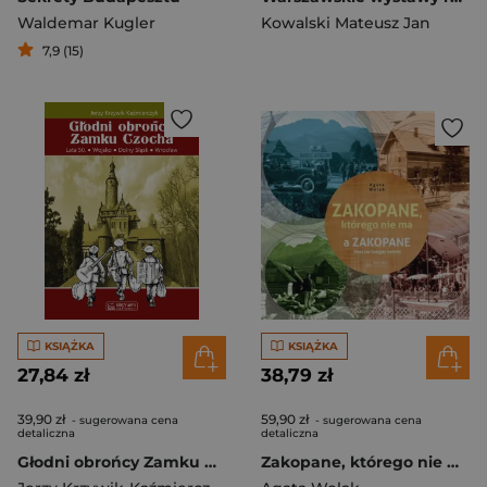
Waldemar Kugler
Kowalski Mateusz Jan
7,9 (15)
KSIĄŻKA
KSIĄŻKA
27,84 zł
38,79 zł
39,90 zł
59,90 zł
- sugerowana cena
- sugerowana cena
detaliczna
detaliczna
Głodni obrońcy Zamku Czocha Lata 50 Wojsko Dolny Śląsk Wrocław
Zakopane, którego nie ma