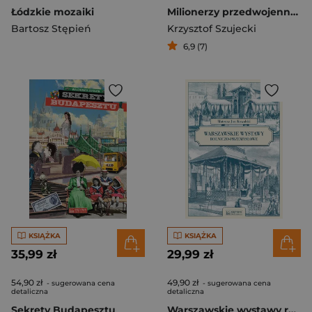
Łódzkie mozaiki
Milionerzy przedwojennej Polski
Bartosz Stępień
Krzysztof Szujecki
6,9 (7)
KSIĄŻKA
KSIĄŻKA
35,99 zł
29,99 zł
54,90 zł
49,90 zł
- sugerowana cena
- sugerowana cena
detaliczna
detaliczna
Sekrety Budapesztu
Warszawskie wystawy rolniczo-przemysłowe