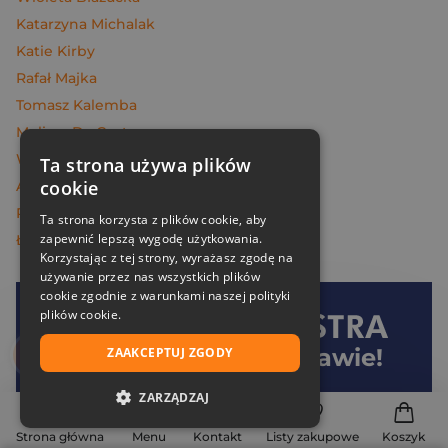
Katarzyna Michalak
Katie Kirby
Rafał Majka
Tomasz Kalemba
Melissa Da Costa
Węcowski Marek
Ta strona używa plików
cookie
Andrzej Maleszka
Piotr Oczko
Ta strona korzysta z plików cookie, aby
zapewnić lepszą wygodę użytkowania.
Łukasz Müller
Korzystając z tej strony, wyrażasz zgodę na
używanie przez nas wszystkich plików
cookie zgodnie z warunkami naszej polityki
plików cookie.
Dołącz do
Znak
i oszczędzaj na dostawie!
ZAAKCEPTUJ ZGODY
ZARZĄDZAJ
Twoje korzyści:
NIEZBĘDNE
Strona główna
Menu
Kontakt
Listy zakupowe
Koszyk