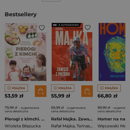
Bestsellery
KSIĄŻKA
KSIĄŻKA
KSIĄŻKA
53,59 zł
55,99 zł
66,80 zł
79,99 zł
69,99 zł
99,99 zł
- sugerowana
- sugerowana
- sugerowa
cena detaliczna
cena detaliczna
cena detaliczna
Pierogi z kimchi. Moje ulubione azjatyckie przepisy
Rafał Majka. Zawsze z przodu. Rozmawia Tomasz Kalemba - książka z autografem
Wioleta Błazucka
Rafał Majka
,
Tomasz Kalemba
Węcowski Mar