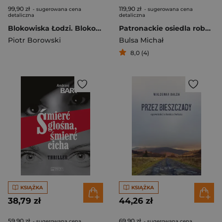
99,90 zł
119,90 zł
- sugerowana cena
- sugerowana cena
detaliczna
detaliczna
Blokowiska Łodzi. Blokowiska. Tom 1
Patronackie osiedla robotnicze Tom 1 Górny Śląsk
Piotr Borowski
Bulsa Michał
8,0 (4)
KSIĄŻKA
KSIĄŻKA
38,79 zł
44,26 zł
59,90 zł
69,90 zł
- sugerowana cena
- sugerowana cena