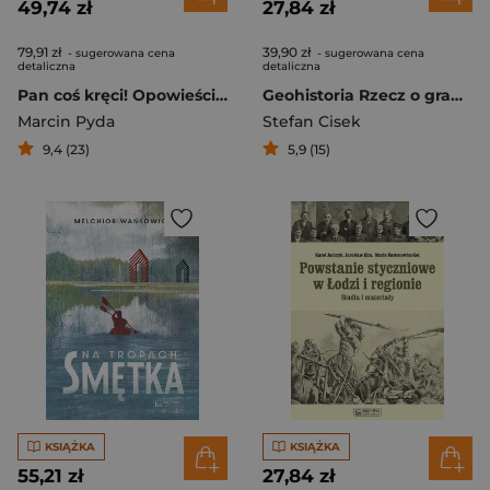
49,74 zł
27,84 zł
79,91 zł
39,90 zł
- sugerowana cena
- sugerowana cena
detaliczna
detaliczna
Pan coś kręci! Opowieści filmowe
Geohistoria Rzecz o granicach Polski
Marcin Pyda
Stefan Cisek
9,4 (23)
5,9 (15)
KSIĄŻKA
KSIĄŻKA
55,21 zł
27,84 zł