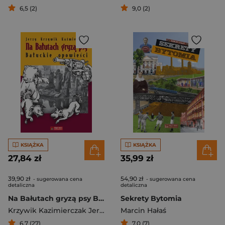
6,5 (2)
9,0 (2)
KSIĄŻKA
KSIĄŻKA
27,84 zł
35,99 zł
39,90 zł
54,90 zł
- sugerowana cena
- sugerowana cena
detaliczna
detaliczna
Na Bałutach gryzą psy Bałuckie opowieści
Sekrety Bytomia
Krzywik Kazimierczak Jerzy
Marcin Hałaś
6,7 (27)
7,0 (7)