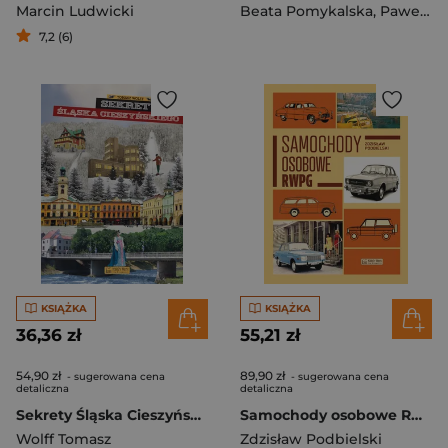
Marcin Ludwicki
Beata Pomykalska
,
Paweł Pomykalski
7,2 (6)
KSIĄŻKA
KSIĄŻKA
36,36 zł
55,21 zł
54,90 zł
89,90 zł
- sugerowana cena
- sugerowana cena
detaliczna
detaliczna
Sekrety Śląska Cieszyńskiego
Samochody osobowe RWPG
Wolff Tomasz
Zdzisław Podbielski