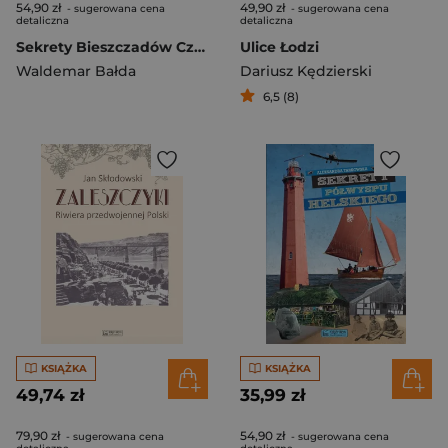
54,90 zł
49,90 zł
- sugerowana cena
- sugerowana cena
detaliczna
detaliczna
Sekrety Bieszczadów Część 1
Ulice Łodzi
Waldemar Bałda
Dariusz Kędzierski
6,5 (8)
KSIĄŻKA
KSIĄŻKA
49,74 zł
35,99 zł
79,90 zł
54,90 zł
- sugerowana cena
- sugerowana cena