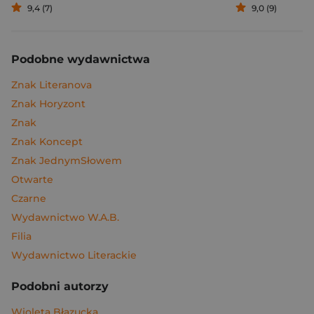
9,4 (7)
9,0 (9)
Podobne wydawnictwa
Znak Literanova
Znak Horyzont
Znak
Znak Koncept
Znak JednymSłowem
Otwarte
Czarne
Wydawnictwo W.A.B.
Filia
Wydawnictwo Literackie
Podobni autorzy
Wioleta Błazucka