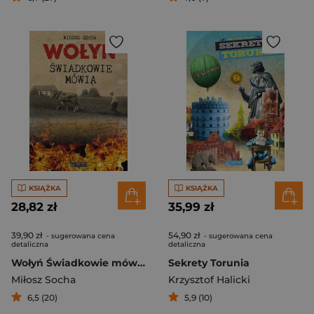
KSIĄŻKA
KSIĄŻKA
28,82 zł
35,99 zł
39,90 zł
54,90 zł
- sugerowana cena
- sugerowana cena
detaliczna
detaliczna
Wołyń Świadkowie mówią
Sekrety Torunia
Miłosz Socha
Krzysztof Halicki
6,5 (20)
5,9 (10)