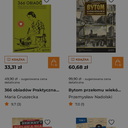
KSIĄŻKA
KSIĄŻKA
33,31 zł
60,68 zł
49,90 zł
99,90 zł
- sugerowana cena
- sugerowana cena
detaliczna
detaliczna
366 obiadów Praktyczna książka kucharska
Bytom przełomu wieków XIX/XX Opowieść o życiu miasta
Maria Gruszecka
Przemysław Nadolski
9,7 (3)
7,0 (1)