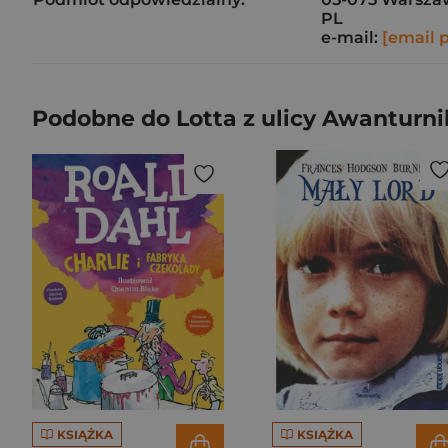
PL
e-mail:
[email 
Podobne do Lotta z ulicy Awanturn
KSIĄŻKA
KSIĄŻKA