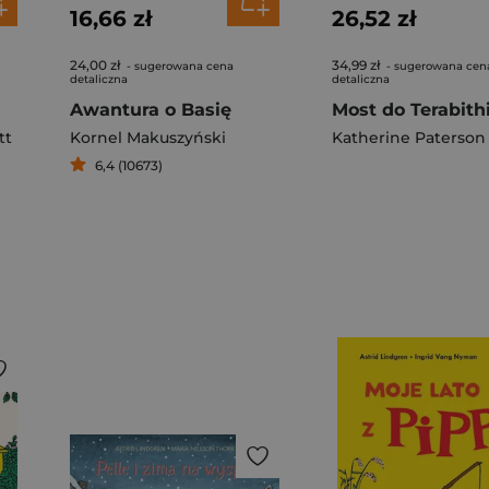
16,66 zł
26,52 zł
24,00 zł
34,99 zł
- sugerowana cena
- sugerowana cen
detaliczna
detaliczna
Awantura o Basię
Most do Terabithi
tt
Kornel Makuszyński
Katherine Paterson
6,4 (10673)