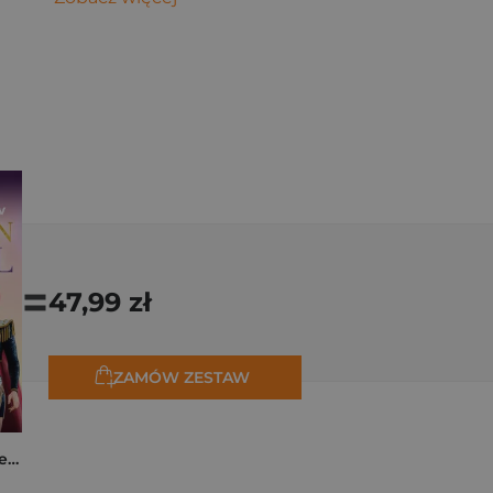
=
47,99 zł
ZAMÓW ZESTAW
K-popowe łowczynie demonów. Mój golden journal. Oficjalny dziennik