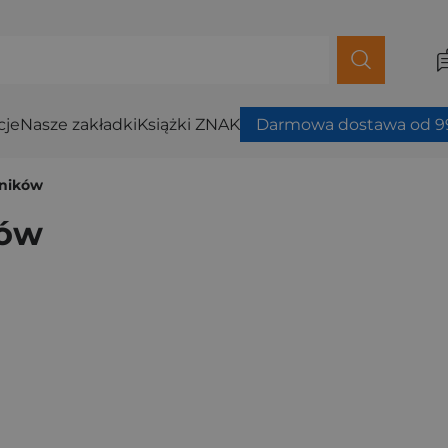
cje
Nasze zakładki
Książki ZNAK
Darmowa dostawa od 99
rników
ków