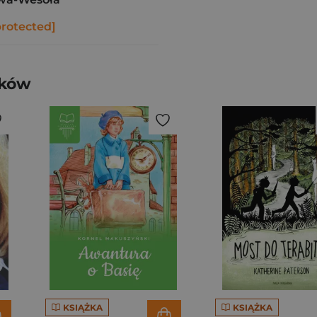
protected]
ików
KSIĄŻKA
KSIĄŻKA