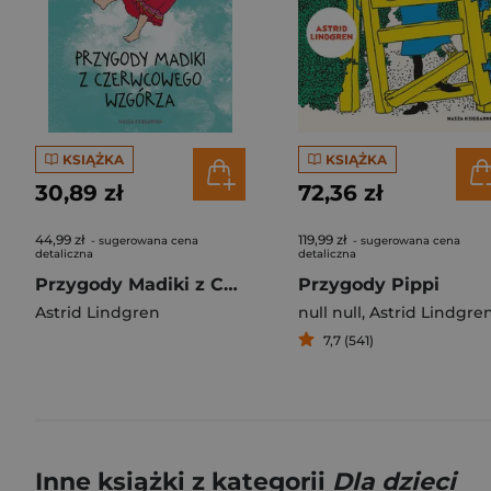
KSIĄŻKA
KSIĄŻKA
30,89 zł
72,36 zł
44,99 zł
119,99 zł
- sugerowana cena
- sugerowana cena
detaliczna
detaliczna
Przygody Madiki z Czerwcowego Wzgórza
Przygody Pippi
Astrid Lindgren
null null
,
Astrid Lindgre
7,7 (541)
Inne książki z kategorii
Dla dzieci