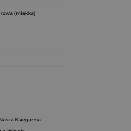
urowa (miękka)
asza Księgarnia
wa-Wesoła