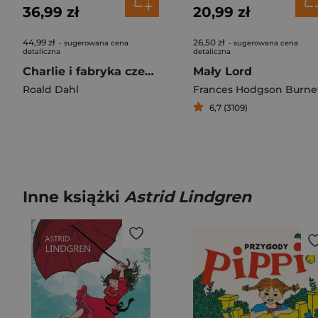
36,99 zł
20,99 zł
44,99 zł
26,50 zł
- sugerowana cena
- sugerowana cena
detaliczna
detaliczna
Charlie i fabryka czekolady
Mały Lord
Roald Dahl
Frances Hodgson Burne
6,7 (3109)
Inne książki
Astrid Lindgren