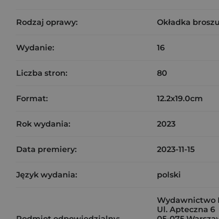
Rodzaj oprawy:
Okładka brosz
Wydanie:
16
Liczba stron:
80
Format:
12.2x19.0cm
Rok wydania:
2023
Data premiery:
2023-11-15
Język wydania:
polski
Wydawnictwo N
Ul. Apteczna 6
Podmiot odpowiedzialny:
05-075 Warsza