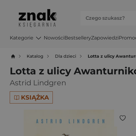
Kategorie
Nowości
Bestsellery
Zapowiedzi
Promo
Katalog
Dla dzieci
Lotta z ulicy Awantu
Lotta z ulicy Awanturni
Astrid Lindgren
KSIĄŻKA