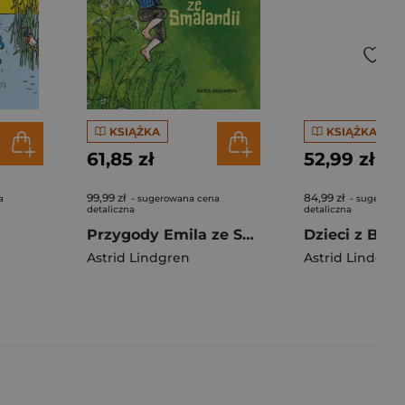
KSIĄŻKA
KSIĄŻKA
61,85 zł
52,99 zł
99,99 zł
84,99 zł
a
- sugerowana cena
- sugerowa
detaliczna
detaliczna
Przygody Emila ze Smalandii wyd. 2025
Astrid Lindgren
Astrid Lindgre