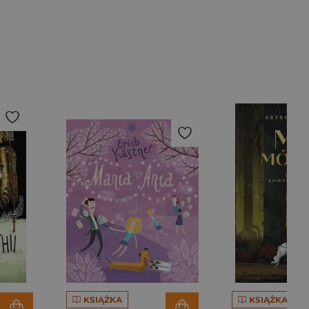
KSIĄŻKA
KSIĄŻKA