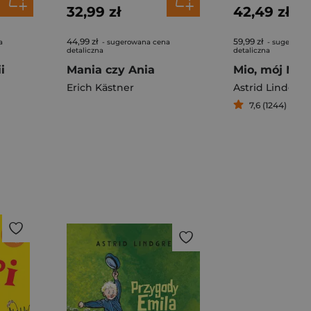
32,99 zł
42,49 zł
44,99 zł
59,99 zł
a
- sugerowana cena
- sugerowan
detaliczna
detaliczna
i
Mania czy Ania
Mio, mój Mio
Erich Kästner
Astrid Lindgre
7,6 (1244)