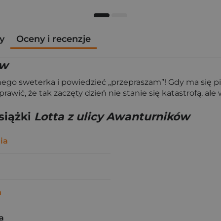
y
Oceny i recenzje
ów
anego sweterka i powiedzieć „przepraszam”! Gdy ma się p
prawić, że tak zaczęty dzień nie stanie się katastrofą,
siążki
Lotta z ulicy Awanturników
ia
n
a