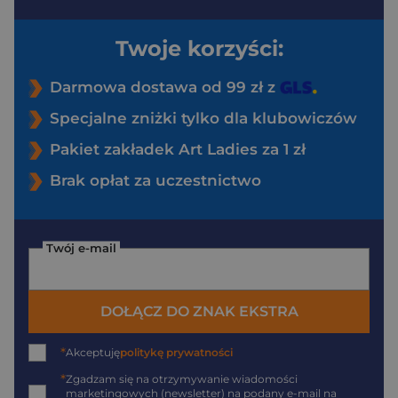
Twoje korzyści:
Darmowa dostawa od 99 zł z
Specjalne zniżki tylko dla klubowiczów
Pakiet zakładek Art Ladies za 1 zł
Brak opłat za uczestnictwo
Twój e-mail
DOŁĄCZ DO ZNAK EKSTRA
*
Akceptuję
politykę prywatności
*
Zgadzam się na otrzymywanie wiadomości
marketingowych (newsletter) na podany
e-mail
na