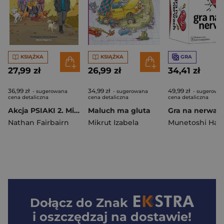
KSIĄŻKA
KSIĄŻKA
GRA
27,99 zł
26,99 zł
34,41 zł
36,99 zł
34,99 zł
49,99 zł
- sugerowana
- sugerowana
- sugerowa
cena detaliczna
cena detaliczna
cena detaliczna
Akcja PSIAKI 2. Mindy uczy się dzielić
Maluch ma gluta
Gra na nerwac
Nathan Fairbairn
Mikrut Izabela
Munetoshi Hari
Dołącz do
Znak
i oszczędzaj na dostawie!