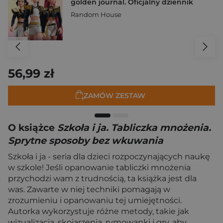
golden journal. Oficjalny dziennik
Random House
56,99 zł
ZAMÓW ZESTAW
O książce
Szkoła i ja. Tabliczka mnożenia.
Sprytne sposoby bez wkuwania
Szkoła i ja - seria dla dzieci rozpoczynających naukę
w szkole! Jeśli opanowanie tabliczki mnożenia
przychodzi wam z trudnością, ta książka jest dla
was. Zawarte w niej techniki pomagają w
zrozumieniu i opanowaniu tej umiejętności.
Autorka wykorzystuje różne metody, takie jak
wizualizacja, skojarzenia, rymowanki i gry, aby