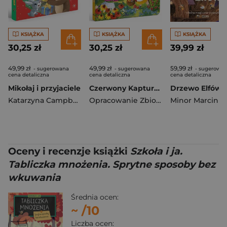
KSIĄŻKA
KSIĄŻKA
KSIĄŻKA
30,25 zł
30,25 zł
39,99 zł
49,99 zł
49,99 zł
59,99 zł
- sugerowana
- sugerowana
- sugerowa
cena detaliczna
cena detaliczna
cena detaliczna
Mikołaj i przyjaciele
Czerwony Kapturek
Katarzyna Campbell
Opracowanie Zbiorowe
Minor Marcin
Oceny i recenzje książki
Szkoła i ja.
Tabliczka mnożenia. Sprytne sposoby bez
wkuwania
Średnia ocen:
~
/10
Liczba ocen: