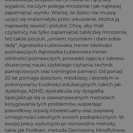
wyjaśnić, na czym polega mnożenie i jak najlepiej
zapamiętać wyniki. Wierzę, że dzieci nie muszą
uczyć się matematyki przez wkuwanie. Można ją
naprawdę oswoić i polubić. Chcę, aby mali
czytelnicy nie tylko zapamiętali tabliczkę mnożenia,
też także poczuli: „umiem, rozumiem i dam sobie
radę”. Agnieszka Łubkowska, trener zdolności
poznawczych Agnieszka Łubkowska trener
zdolności poznawczych, prowadzi zajęcia z zakresu
skutecznej nauki, szybkiego czytania, technik
pamięciowych oraz treningów pamięci. Od ponad
20 lat pomaga dzieciom, młodzieży i dorosłym w
pokonywaniu trudności edukacyjnych, takich jak
dysleksja, ADHD, dyskalkulia czy dysgrafia.
Specjalizuje się w zaawansowanych metodach
korygowania tych problemów, wspierając
prawidłowy rozwój intelektualny oraz poprawę
umiejętności szkolnych swoich podopiecznych. W
swojej pracy wykorzystuje różnorodne metody,
takie jak ForBrain, metoda Dennisona, Mindfulness